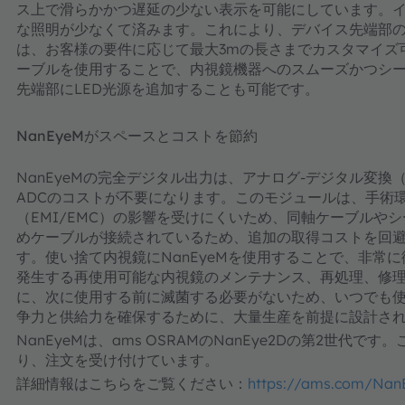
ス上で滑らかかつ遅延の少ない表示を可能にしています。
な照明が少なくて済みます。これにより、デバイス先端部
は、お客様の要件に応じて最大3mの長さまでカスタマイズ
ーブルを使用することで、内視鏡機器へのスムーズかつシ
先端部にLED光源を追加することも可能です。
NanEyeMがスペースとコストを節約
NanEyeMの完全デジタル出力は、アナログ‐デジタル変換
ADCのコストが不要になります。このモジュールは、手術
（EMI/EMC）の影響を受けにくいため、同軸ケーブルや
めケーブルが接続されているため、追加の取得コストを回
す。使い捨て内視鏡にNanEyeMを使用することで、非常
発生する再使用可能な内視鏡のメンテナンス、再処理、修
に、次に使用する前に滅菌する必要がないため、いつでも
争力と供給力を確保するために、大量生産を前提に設計さ
NanEyeMは、ams OSRAMのNanEye2Dの第2世
り、注文を受け付けています。
詳細情報はこちらをご覧ください：
https://ams.com/Na