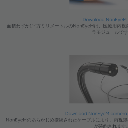
Download NanEyeM
面積わずか1平方ミリメートルのNanEyeMは、医療用内
ラモジュールで
Download NanEyeM camera 
NanEyeMのあらかじめ接続されたケーブルにより、内視
が確約されます