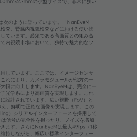
.0mm×2.7mmの小型サイズで、非常に狭い
arは次のように語っています。「NanEyeM
鏡検査、腎臓内視鏡検査などにおける使い捨
適しています。必須である高画質との組み合
捨て内視鏡市場において、独特で魅力的なソ
採用しています。ここでは、イメージセンサ
。これにより、カメラモジュールが他方の一
幅に向上します。NanEyeMは、完全に一
素子光学系により高画質を実現します。これ
に設計されています。広い視野（FoV）と
抑え、鮮明で正確な画像を実現します。この
 Signaling）シリアルインターフェースを採用して
メラは信号の完全性を損ったり、ノイズを増加
す。さらにNanEyeMは最大49fps（1秒
を維持しながら、幅広い標準インターフェー