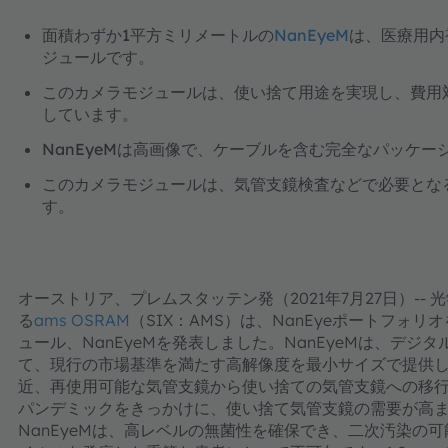
面積わずか1平方ミリメートルの
NanEyeM
は、医療用内
ジュールです。
このカメラモジュールは、使い捨て用途を実現し、費用
しています。
NanEyeMは高画像で、ケーブルを含む完全なパッケ
このカメラモジュールは、気管支鏡検査などで必要とな
す。
オーストリア、プレムスタッテン発（2021年7月27日）-
る
ams OSRAM
（SIX：AMS）は、NanEyeポートフォ
ュール、NanEyeMを発表しました。NanEyeMは、デ
て、現行の市場基準を満たす高解像度を最小サイズで提供
近、再使用可能な気管支鏡から使い捨ての気管支鏡への移
パンデミックをきっかけに、使い捨て気管支鏡の需要が高
NanEyeMは、高レベルの無菌性を確保でき、二次汚染の