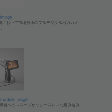
 image
視鏡において市場最小のフルデジタル出力カメ
す。
module image
鏡機器へのスムーズかつシームレスな組み込み
。