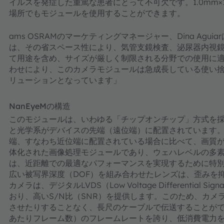
イルスを発症した重篤な患者にとって不可欠です。1.0mm×1
場所でもモジュールを使用することができます。
ams OSRAMのマーケティングマネージャー、Dina Agui
は、その省スペース性により、気管支鏡検査、泌尿器内視
て用途を含め、サイズが厳しく制限される分野での使用に
わせにより、このカメラモジュールは急成長している使い
リューションとなっています」
NanEyeMの構造
このモジュールは、いわゆる「チップオンチップ」方式を
と光学系がデバイスの先端（遠位端）に配置されています
端、すなわち近位端に配置されている場合に比べて、画質が大
体化された画像処理モジュールであり、ウェハレベルの多
は、近距離での最適なパフォーマンスを実現するために特別
広い被写界深度（DOF）を組み合わせたレンズは、歪みを
カメラは、デジタルLVDS（Low Voltage Differential
おり、高いS/N比（SNR）を提供します。このため、カ
させたりすることなく、長尺のケーブルで伝送することができま
あたりフレーム数）のフレームレートを誇り、低消費電力