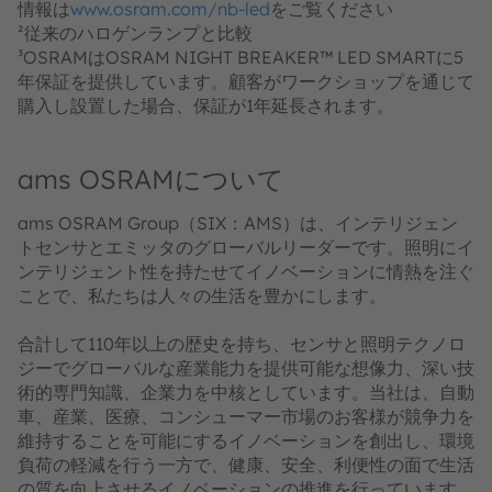
情報は
www.osram.com/nb-led
をご覧ください
²従来のハロゲンランプと比較
³OSRAMはOSRAM NIGHT BREAKER™ LED SMARTに5
年保証を提供しています。顧客がワークショップを通じて
購入し設置した場合、保証が1年延長されます。
ams OSRAMについて
ams OSRAM Group（SIX：AMS）は、インテリジェン
トセンサとエミッタのグローバルリーダーです。照明にイ
ンテリジェント性を持たせてイノベーションに情熱を注ぐ
ことで、私たちは人々の生活を豊かにします。
合計して110年以上の歴史を持ち、センサと照明テクノロ
ジーでグローバルな産業能力を提供可能な想像力、深い技
術的専門知識、企業力を中核としています。当社は、自動
車、産業、医療、コンシューマー市場のお客様が競争力を
維持することを可能にするイノベーションを創出し、環境
負荷の軽減を行う一方で、健康、安全、利便性の面で生活
の質を向上させるイノベーションの推進を行っています。