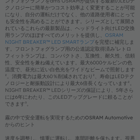
ントフォグランプをams OSRAMが提供する最新のLEDテ
クノロジーに簡単かつコスト効率よく変更することが可能
になり、自分の運転だけでなく、他の道路使用者にとって
も安全性を高めることができます。シリーズとして展開さ
れているこれらの最新製品は、ヘッドライト向けLED交換
用ランプのほぼすべてのメリットを提供し、
OSRAM
NIGHT BREAKER™ LED SMARTランプ
を完璧に補完しま
す。フロントフォグランプ用の公道認定取得済み¹レトロ
フィットランプは、コンパクトさ、互換性、耐久性、信頼
性、安全性を兼ね備えています。最大6000ケルビンの色
温度で、昼光に近い白色光をワイドなビームで照射します
²。消費電力は最大60％削減されており²、寿命はLEDテク
ノロジーと耐振動設計により最大6倍長くなっています²。
NIGHT BREAKER™ LEDシリーズの保証により、5年さら
には6年にわたり、このLEDアップグレードに頼ることが
できます³。
霧の中で安全運転を実現するためのOSRAM Automotive
からのヒント
速度を調整し、慎重に運転し、車間距離を保ちます。
視界