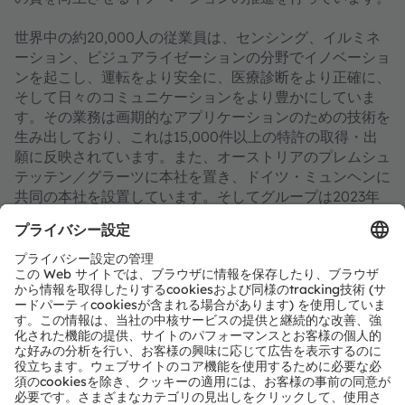
世界中の約20,000人の従業員は、センシング、イルミネ
ーション、ビジュアライゼーションの分野でイノベーショ
ンを起こし、運転をより安全に、医療診断をより正確に、
そして日々のコミュニケーションをより豊かにしていま
す。その業務は画期的なアプリケーションのための技術を
生み出しており、これは15,000件以上の特許の取得・出
願に反映されています。また、オーストリアのプレムシュ
テッテン／グラーツに本社を置き、ドイツ・ミュンヘンに
共同の本社を設置しています。そしてグループは2023年
に36億ユーロの収益を達成しており、ams-OSRAM AG
は、スイス証券取引所に上場しています（ISIN：
AT0000A18XM4）。
詳細情報はこちらをご覧ください：
https://ams-
osram.com/ja
amsはams-OSRAM AGの登録商標です。また、当社製品
およびサービスの多くはams OSRAM Groupの商標また
は登録商標です。ここで記載されるその他全ての企業名お