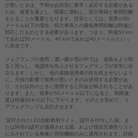
が悪いときは、予期せぬ状況に素早く反応する必要がある
ため、速度を落とし、慎重に運転し、前方車両と車間距離
をとることが重要となります。目安としては、視界が50
メートル以下の場合、前方車両との最低車間距離は時速に
対応したものとする必要があります。つまり、時速50 km
であれば50メートル、40 kmであれば40メートルといっ
た具合です。
フォグランプの使用：
濃い霧や雪の中では、道路をより明
るく照らし、視認性を向上させるフォグランプが非常に役
立ちます。しかし、他の道路使用者の目を眩ませないよう
に、天候の影響で視界が悪いときのみ使用する必要があ
り、それ以外のときに使用すると罰金が科されることがあ
ります。また、視界が50メートル以下になると、制限速
度は時速50キロ以下に下がります。そのとき初めて、リ
アフォグランプも点灯させます。
¹認可されたLED自動車用ライト。認可を付与した国、ま
たは同等の認可が適用される国、および現在互換性リスト
に示されている車種と照明機能のみに適用されます。詳細