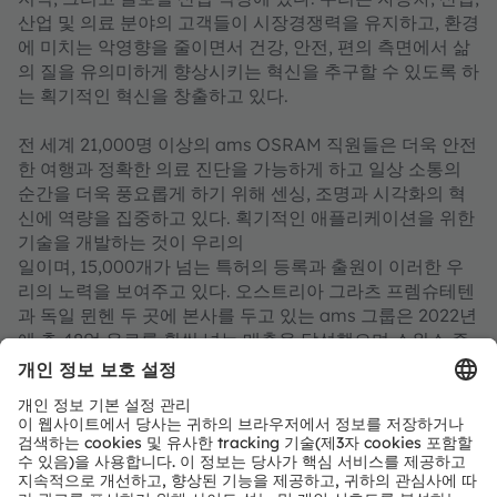
산업 및 의료 분야의 고객들이 시장경쟁력을 유지하고, 환경
에 미치는 악영향을 줄이면서 건강, 안전, 편의 측면에서 삶
의 질을 유의미하게 향상시키는 혁신을 추구할 수 있도록 하
는 획기적인 혁신을 창출하고 있다.
전 세계 21,000명 이상의 ams OSRAM 직원들은 더욱 안전
한 여행과 정확한 의료 진단을 가능하게 하고 일상 소통의
순간을 더욱 풍요롭게 하기 위해 센싱, 조명과 시각화의 혁
신에 역량을 집중하고 있다. 획기적인 애플리케이션을 위한
기술을 개발하는 것이 우리의
일이며, 15,000개가 넘는 특허의 등록과 출원이 이러한 우
리의 노력을 보여주고 있다. 오스트리아 그라츠 프렘슈테텐
과 독일 뮌헨 두 곳에 본사를 두고 있는 ams 그룹은 2022년
에 총 48억 유로를 훨씬 넘는 매출을 달성했으며 스위스 증
권거래소에 ams-OSRAM AG로 상장되어 있다(ISIN:
AT0000A18XM4).
자세한 내용은
https://ams-osram.com/ko/
참조.
ams는 ams-OSRAM AG의 등록 상표이다. ams의 많은 제