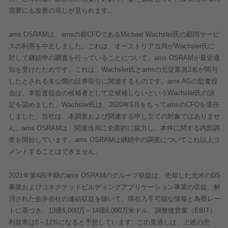
需要にも改善の兆しが見られます。
ams OSRAM
は、
ams
の前
CFO
である
Michael Wachsler
氏の顧問サービ
スの利用を中止しました。これは、オーストリア当局が
Wachsler
氏に
対して継続中の調査を行っていることについて、
ams OSRAM
が最近通
知を受けたためです。これは、
Wachsler
氏と
ams
の元従業員
2
名が関与
したとされる未公開の証券取引に関連するものです。
ams AG
の監査役
会は、本監査役会の候補者として立候補しないという
Wachsler
氏の決
定を認めました。
Wachsler
氏は、
2020
年
5
月をもって
ams
の
CFO
を退任
しました。当社は、本調査および関連する申し立ての対象ではありませ
ん。
ams OSRAM
は、関連当局に全面的に協力し、本件に関する内部調
査を開始しています。
ams OSRAM
は継続中の調査についてこれ以上コ
メントすることはできません。
2021
年第
4
四半期の
ams OSRAM
のグループ収益は、売却した北米の
DS
事業およびコネクテッドビルディングアプリケーション事業の収益、解
消された合弁会社の連結収益を除いて、現在入手可能な情報と為替レー
トに基づき、
13
億
6,000
万～
14
億
6,000
万米ドル、調整後営業（
EBIT
）
利益率は
8
～
11%
になると予想しています
この見通しは、上述の売
。