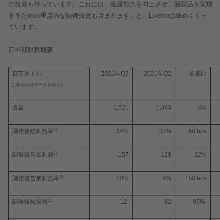
の投資も行っています。これには、生産能力を向上させ、新製品を実現
するための重点的な設備投資も含まれます」と、
Everke
は締めくくっ
ています。
四半期財務概要
百万米ドル
2021
年
Q3
2021
年
Q2
前期比
(1
株当たりデータを除く
)
収益
1,521
1,463
4%
1)
調整後総利益率
34%
33%
60 bps
1)
調整後営業利益
157
128
22%
1)
調整後営業利益率
10%
9%
150 bps
1)
調整後純損益
12
82
-85%