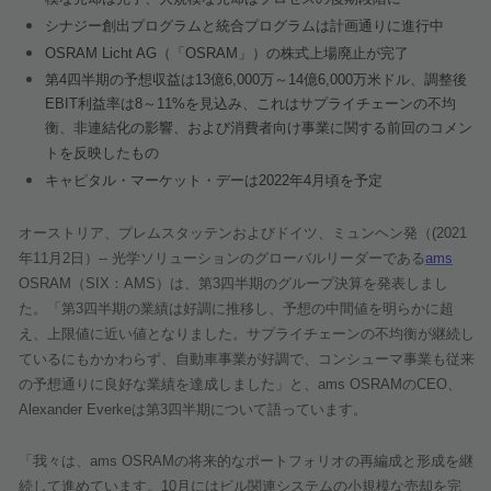
シナジー創出プログラムと統合プログラムは計画通りに進行中
OSRAM Licht AG
（「
OSRAM
」）の株式上場廃止が完了
第
4
四半期の予想収益は
13
億
6,000
万～
14
億
6,000
万米ドル、調整後
EBIT
利益率は
8
～
11%
を見込み、これはサプライチェーンの不均
衡、非連結化の影響、および消費者向け事業に関する前回のコメン
トを反映したもの
キャピタル・マーケット・デーは
2022
年
4
月頃を予定
オーストリア、プレムスタッテンおよびドイツ、ミュンヘン発（
(2021
年
11
月
2
日）
--
光学ソリューションのグローバルリーダーである
ams
OSRAM
（
SIX
：
AMS
）は、第
3
四半期のグループ決算を発表しまし
た。「第
3
四半期の業績は好調に推移し、予想の中間値を明らかに超
え、上限値に近い値となりました。サプライチェーンの不均衡が継続し
ているにもかかわらず、自動車事業が好調で、コンシューマ事業も従来
の予想通りに良好な業績を達成しました」と、
ams OSRAM
の
CEO
、
Alexander Everke
は第
3
四半期について語っています。
「我々は、
ams OSRAM
の将来的なポートフォリオの再編成と形成を継
続して進めています。
10
月にはビル関連システムの小規模な売却を完