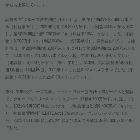
からも上昇しています。
1
調整後の
グループ営業利益（
EBIT
）は、第
2
四半期の
1
億
2,800
万米ド
ル（利益率
9%
）、
2020
年同期の
6,300
万米ドル（利益率
4%
）から上昇
し、第
3
四半期は
1
億
5,700
万米ドル（利益率
10%
）となりました（未調
1
整：
9,700
万米ドル（利益率
6%
）、第
3
四半期）。調整後の
グループ純
利益は、第
2
四半期の
8,200
万米ドルに対して第
3
四半期は
1,200
万米ドル
で、
2020
年同期の
1,200
万米ドルと比較して変化はありませんでした
1
（未調整：
-4,800
万米ドル、第
3
四半期）。第
3
四半期の調整後
希薄化
[2]
後
1
株当たり利益
は、
0.02
米ドルまたは
0.02
スイスフランでした（未
調整：
-0.21
米ドルまたは
-0.19
スイスフラン）。
第
3
四半期のグループ営業キャッシュフローは
2
億
5,500
万米ドルと堅調
で、グループのフリーキャッシュフローは
1
億
4,700
万米ドルに達しまし
た。
2021
年
9
月
30
日時点でのグループ純負債は
21
億
9,400
万米ドルとな
1
り、純負債
/
調整後
EBITDA
の
1.7
倍のグループレバレッジとなりまし
た。
2021
年
9
月
30
日時点の現金および現金同等物は
15
億
3,300
万米ドル
でした。