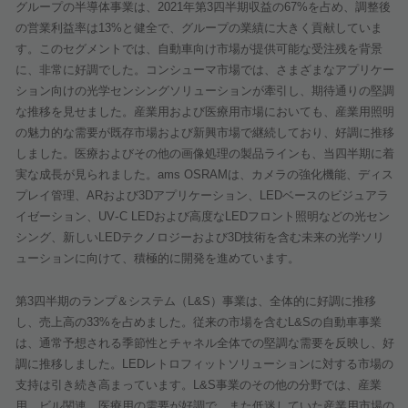
グループの半導体事業は、
2021
年第
3
四半期収益の
67%
を占め、調整後
の営業利益率は
13%
と健全で、グループの業績に大きく貢献していま
す。このセグメントでは、自動車向け市場が提供可能な受注残を背景
に、非常に好調でした。コンシューマ市場では、さまざまなアプリケー
ション向けの光学センシングソリューションが牽引し、期待通りの堅調
な推移を見せました。産業用および医療用市場においても、産業用照明
の魅力的な需要が既存市場および新興市場で継続しており、好調に推移
しました。医療およびその他の画像処理の製品ラインも、当四半期に着
実な成長が見られました。
ams OSRAM
は、カメラの強化機能、ディス
プレイ管理、
AR
および
3D
アプリケーション、
LED
ベースのビジュアラ
‑
イゼーション、
UV
C LED
および高度な
LED
フロント照明などの光セン
シング、新しい
LED
テクノロジーおよび
3D
技術を含む未来の光学ソリ
ューションに向けて、積極的に開発を進めています。
第
3
四半期のランプ＆システム（
L&S
）事業は、全体的に好調に推移
し、売上高の
33%
を占めました。従来の市場を含む
L&S
の自動車事業
は、通常予想される季節性とチャネル全体での堅調な需要を反映し、好
調に推移しました。
LED
レトロフィットソリューションに対する市場の
支持は引き続き高まっています。
L&S
事業のその他の分野では、産業
用、ビル関連、医療用の需要が好調で、また低迷していた産業用市場の