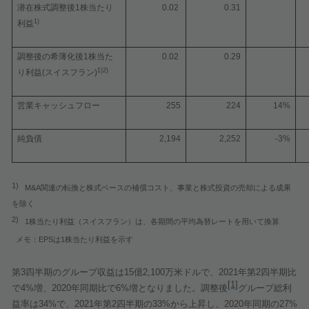
潜在株式調整後
1
株当たり
0.02
0.31
1)
利益
調整後の希薄化後
1
株当た
0.02
0.29
1)2)
り利益
(
スイスフラン
)
営業キャッシュフロー
255
224
14%
純負債
2,194
2,252
-3%
1)
M&A
関連の転換と株式ベースの補償コスト、事業と株式投資の売却による成果
を除く
2)
1
株当たり利益（スイスフラン）は、各期間の平均為替レートを用いて換算
EPS
1
メモ：
は
株当たり利益を示す
第
3
四半期のグループ収益は
15
億
2,100
万米ドルで、
2021
年第
2
四半期比
[1]
で
4%
増、
2020
年同期比で
6%
増となりました。調整後
グループ総利
益率は
34%
で、
2021
年第
2
四半期の
33%
から上昇し、
2020
年同期の
27%