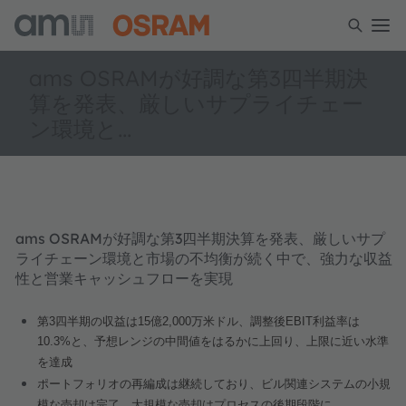
ams OSRAMが好調な第3四半期決
算を発表、厳しいサプライチェー
ン環境と...
ams OSRAMが好調な第3四半期決算を発表、厳しいサプ
ライチェーン環境と市場の不均衡が続く中で、強力な収益
性と営業キャッシュフローを実現
第
3
四半期の収益は
15
億
2,000
万米ドル、調整後
EBIT
利益率は
10.3%
と、予想レンジの中間値をはるかに上回り、上限に近い水準
を達成
ポートフォリオの再編成は継続しており、ビル関連システムの小規
模な売却は完了、大規模な売却はプロセスの後期段階に