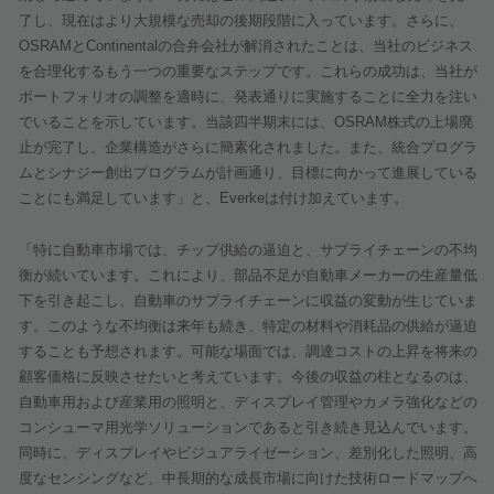
了し、現在はより大規模な売却の後期段階に入っています。さらに、
OSRAM
と
Continental
の合弁会社が解消されたことは、当社のビジネス
を合理化するもう一つの重要なステップです。これらの成功は、当社が
ポートフォリオの調整を適時に、発表通りに実施することに全力を注い
でいることを示しています。当該四半期末には、
OSRAM
株式の上場廃
止が完了し、企業構造がさらに簡素化されました。また、統合プログラ
ムとシナジー創出プログラムが計画通り、目標に向かって進展している
ことにも満足しています」と、
Everke
は付け加えています。
「特に自動車市場では、チップ供給の逼迫と、サプライチェーンの不均
衡が続いています。これにより、部品不足が自動車メーカーの生産量低
下を引き起こし、自動車のサプライチェーンに収益の変動が生じていま
す。このような不均衡は来年も続き、特定の材料や消耗品の供給が逼迫
することも予想されます。可能な場面では、調達コストの上昇を将来の
顧客価格に反映させたいと考えています。今後の収益の柱となるのは、
自動車用および産業用の照明と、ディスプレイ管理やカメラ強化などの
コンシューマ用光学ソリューションであると引き続き見込んでいます。
同時に、ディスプレイやビジュアライゼーション、差別化した照明、高
度なセンシングなど、中長期的な成長市場に向けた技術ロードマップへ