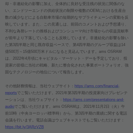
却・非連結化の影響に加え、全体的に良好な受注残の状況に関係のな
い、エンドツーエンドの供給状況の制限や複数の
OEM
における生産台
数の減少などによる自動車市場の短期的なサプライチェーンの変動を反
映しています。また、この見通しは、前回のコメントおよび予想通り、
不利な為替レートの推移およびコンシューマ向け市場からの収益貢献率
が前年より下落していることも反映しています。非連結化の影響を除い
た第
3
四半期と同じ既存収益ベースで、第
4
四半期のグループ収益は
14
億
500
万～
15
億
500
万米ドルになると見込んでいます。
ams OSRAM
は、
2022
年
4
月頃にキャピタル・マーケット・デーを予定しており、投
資家の皆様に当社の戦略、新たに整合化された事業ポートフォリオ、強
固なテクノロジーの地位について報告します。
その他財務情報は、当社ウェブサイト：
https://ams.com/financial-
reports
でご覧いただけます。
2021
年第
3
四半期の投資家向けプレゼンテ
ーションは、当社ウェブサイト：
https://ams.com/presentations-and-
audio
でご覧いただけます。
ams OSRAM
は、
2021
年
11
月
2
日（火）午
前
10
時（中央ヨーロッパ標準時）から、第
3
四半期の業績に関する電話
会議を行います。電話会議はウェブキャストでもご覧いただけます：
https://bit.ly/3ARzVZB