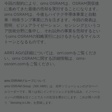
今回の契約により、ams OSRAMは、OSRAM買収後
に進めてきた最後の売却を実行することになります。
ams OSRAMは、今後もハイテク半導体事業と自動
車・特殊ランプ事業に力を注ぎます。今回の発表は、
照明、ビジュアライゼーション、センシングというコ
ア技術分野に集中し、それ以外の事業を売却するとい
うams OSRAMの戦略実行におけるさらなるマイルス
トーンとなるものです。
ARRI AGの詳細については、arri.comをご覧くださ
い。ams OSRAMに関する詳細情報は、ams-
osram.comをご覧ください。
ams OSRAMグループについて
ams OSRAM Group（SIX: AMS）は、光学ソリューションのグローバ
ルリーダーです。我々は光にインテリジェンスを持ち込み、イノベーシ
ョンへの情熱を注ぐことで人々の生活を豊かにします。これが我々の言
う「Sensing is Life」を意味します。