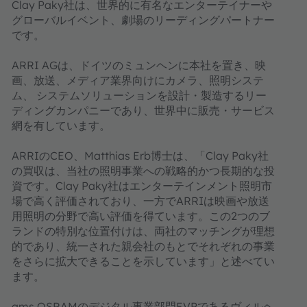
Clay Paky社は、世界的に有名なエンターテイナーや
グローバルイベント、劇場のリーディングパートナー
です。
ARRI AGは、ドイツのミュンヘンに本社を置き、映
画、放送、メディア業界向けにカメラ、照明システ
ム、 システムソリューションを設計・製造するリー
ディングカンパニーであり、世界中に販売・サービス
網を有しています。
ARRIのCEO、Matthias Erb博士は、「Clay Paky社
の買収は、当社の照明事業への戦略的かつ長期的な投
資です。Clay Paky社はエンターテインメント照明市
場で高く評価されており、一方でARRIは映画や放送
用照明の分野で高い評価を得ています。この2つのブ
ランドの特別な位置付けは、両社のマッチングが理想
的であり、統一された親会社のもとでそれぞれの事業
をさらに拡大できることを示しています」と述べてい
ます。
ams OSRAMのデジタル事業部門EVPであるヴィルヘ