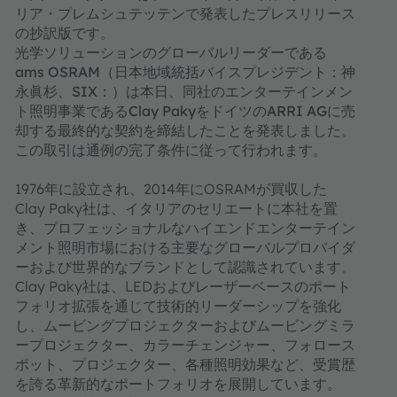
リア・プレムシュテッテンで発表したプレスリリース
の抄訳版です。
光学ソリューションのグローバルリーダーである
ams OSRAM（日本地域統括バイスプレジデント：神
永眞杉、SIX：）は本日、同社のエンターテインメン
ト照明事業であるClay PakyをドイツのARRI AGに売
却する最終的な契約を締結したことを発表しました。
この取引は通例の完了条件に従って行われます。
1976年に設立され、2014年にOSRAMが買収した
Clay Paky社は、イタリアのセリエートに本社を置
き、プロフェッショナルなハイエンドエンターテイン
メント照明市場における主要なグローバルプロバイダ
ーおよび世界的なブランドとして認識されています。
Clay Paky社は、LEDおよびレーザーベースのポート
フォリオ拡張を通じて技術的リーダーシップを強化
し、ムービングプロジェクターおよびムービングミラ
ープロジェクター、カラーチェンジャー、フォロース
ポット、プロジェクター、各種照明効果など、受賞歴
を誇る革新的なポートフォリオを展開しています。