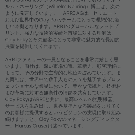
ルム・ネーリング（Wilhelm Nehring）博士は、次の
ように発言しています。「ARRI AGは、セリエート
および世界中のClay Pakyチームにとって理想的な新
しい本拠となります。ARRIのグローバルなフットプ
リント、強力な技術的実績と市場に対する理解は、
Clay Pakyとその顧客にとって非常に魅力的な長期的
展望を提供してくれます。
ARRIファミリーの一員となることを非常に嬉しく思
います。両社は、深い市場知識、革新力、顧客理解に
よって、その分野で主導的な地位を占めています。ま
た両社は、世界中で数千人もの人々を魅了するプロフ
ェッショナルな業界において、豊かな伝統と、技術お
よび革新に対する無条件の情熱を共有しています。
Clay PakyはARRIと共に、最高レベルの照明機器、
サービスを生み出し、世界基準となる製品をより多く
のお客様に提供するというビジョンの実現に取り組み
続けます」と、Clay Pakyのマネージングディレクタ
ー、Marcus Graserは述べています。