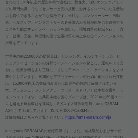
合わせて110年以上の歴史を持つ当社は、想像力、深いエンジニアリン
グの専門知識、そしてセンサーと光の技術におけるグローバルな生産能
力を提供できることが主な特徴です。当社は、コンシューマー、自動
車、ヘルスケア、インダストリーの各分野のお客様が競争力を維持する
ことを可能にするイノベーションを創出し、環境負荷の軽減を行う一方
で、健康、安全、利便性の面で生活の質を向上させるイノベーションの
推進を行っています。
世界中の約22,000人の従業員は、センシング、イルミネーション、ビ
ジュアライゼーションの分野でイノベーションを起こし、運転をより安
全に、医療診断をより正確に、そして日々のコミュニケーションをより
豊かにしています。画期的なアプリケーションのために創出された技術
は、15,000件以上の登録済みまたは出願中の特許に反映されていま
す。プレムシュテッテン／グラーツ（オーストリア）に本社を置き、ミ
ュンヘン（ドイツ）に共同本社を置くグループは、2021年に50億ユー
ロを超える連結収益を達成し、SIXスイス証券取引所にams-OSRAM
AGとして上場しています（ISIN: AT0000A18XM4）。
https://ams-osram.com/ja
詳細情報はこちらをご覧ください：
amsはams-OSRAM AGの登録商標です。また、当社製品およびサービ
スの多くはams OSRAM Groupの商標または登録商標です。ここで記載