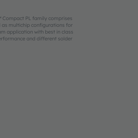
Compact PL family comprises
l as multichip configurations for
m application with best in class
rformance and different solder