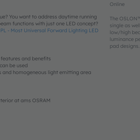
Online
lue? You want to address daytime running
The OSLON™ 
beam functions with just one LED concept?
single as wel
 - Most Universal Forward Lighting LED
low/high bea
luminance pe
pad designs.
features and benefits
t can be used
ess and homogeneous light emitting area
xterior at ams OSRAM