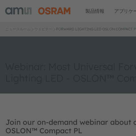
製品情報
アプリケ
ニュースルーム
ウェビナー
FORWARD LIGHTING LED OSLON COMPACT P
Webinar: Most Universal Fo
Lighting LED - OSLON™ Co
Join our on-demand webinar about o
OSLON™ Compact PL