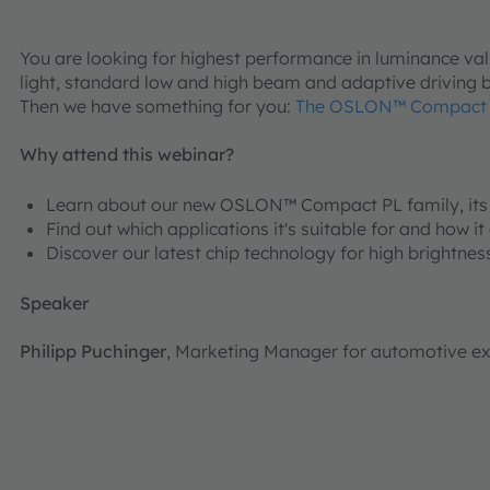
You are looking for highest performance in luminance va
light, standard low and high beam and adaptive driving 
Then we have something for you:
The OSLON™ Compact PL
Why attend this webinar?
Learn about our new OSLON™ Compact PL family, its 
Find out which applications it's suitable for and how i
Discover our latest chip technology for high brightn
Speaker
Philipp Puchinger
, Marketing Manager for automotive e