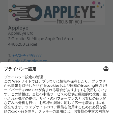
Appleye
AppleEye Ltd.
2 Granite St Mitzpe Sapir Ind Area
4486200 Israel
T:
+972-9-7498777
E:
sales@appleye.co.il
https://appleye.co.il/
パートナーレベル
Preferred
パートナーのタイプ
独立設計業者サービス
地域
ヨーロッパ、中東、アフリカ
中華圏
その他の国