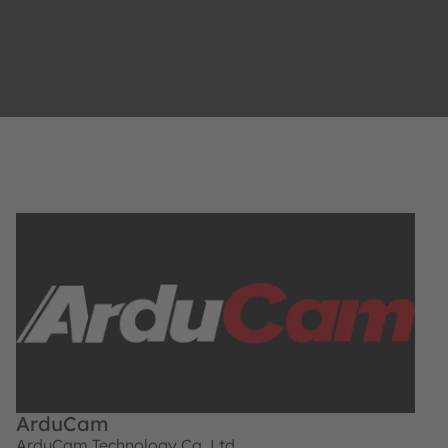
ArduCam
ArduCam Technology Ca.,Ltd