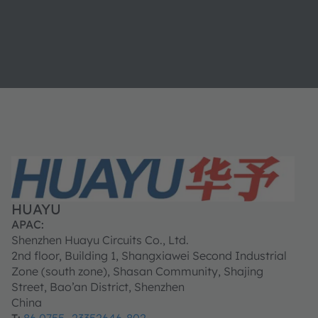
HUAYU
APAC:
Shenzhen Huayu Circuits Co., Ltd.
2nd floor, Building 1, Shangxiawei Second Industrial
Zone (south zone), Shasan Community, Shajing
Street, Bao’an District, Shenzhen
China
T:
86 0755 -23352646-802