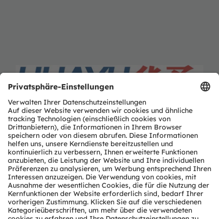
HUAYU
APAC:
Shenzhen Huayu Circuits Co., Ltd.
2nd floor, Building 1, Shangxiawei Second
Industrial Zone (south zone), Shasan Community,
Shajing Street, Bao’an District, Shenzhen
China
T:
86 0755 -23352646-802
www.huayucircuits.com
Partner Level
Preferred
Partner Typ