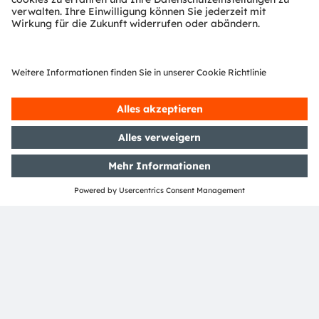
Unabhängige Design Houses
Anbieter von Modulen & Lösungen
Region
EMEA
GC
Rest-of-world
AMEC
Newsletter-Anmeldung
Abonnieren