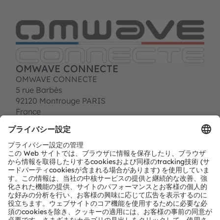
OMWAVE CONNECTE
OMWAVE CONNECTE
5 rue Barbès
92120 Montrouge PARIS
France
Tel:
+33 (0) 176 710 941
contact@omwave.com
http://www.omwave.com
パートナーレベル
Preferred
パートナーのタイプ
独立設計業者サービス
地域
ヨーロッパ、中東、アフリカ
その他の国