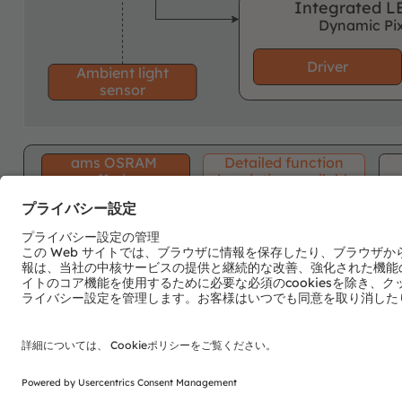
Integrated LE
Dynamic Pix
Driver
Ambient l
ight
sensor
ams OSRAM
Detailed function
offering
description available
電子ニュースレターを申し込