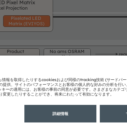
D Pixel Matrix
el Projection
Pixel
ated
LED
Matrix (
EVIYOS)
Product
No ams OSRAM
req
area
offering
む