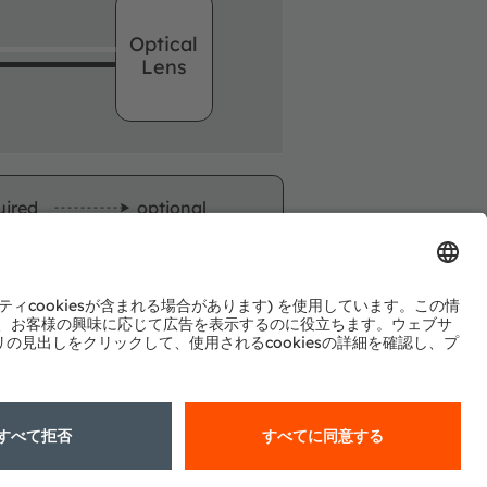
Optical
Lens
uired
optional
申し込む