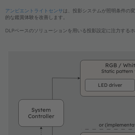
アンビエントライトセンサ
は、投影システムが照明条件の
的な鑑賞体験を改善します。
DLPベースのソリューションを用いる投影設定に注力する
RGB / Whit
Static pattern 
LED d
river
System
Controller
or (implementat