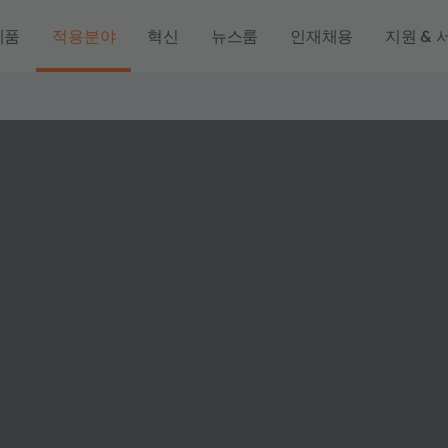
제품
적용분야
혁신
뉴스룸
인재채용
지원 & 