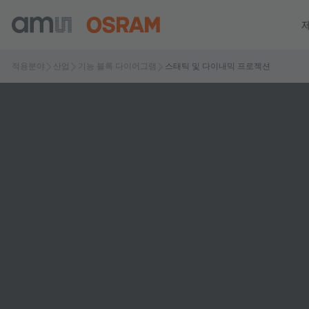
적용분야
산업
기능 블록 다이어그램
스태틱 및 다이내믹 프로젝션