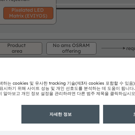
Pixel
ated
LED
Matrix (
EVIYOS)
Product
No ams OSRAM
req
area
offering