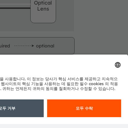
Optical
Lens
uired
optional
구독하기