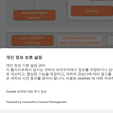
Driver
Ambient l
ight
sensor
ams OSRAM
Detailed function
offering
description available
뉴스레터 가입