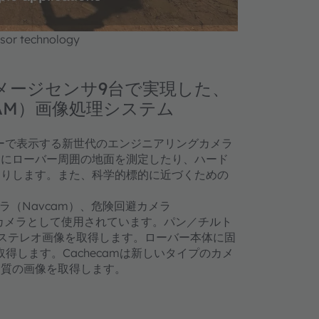
nsent Management
nsor technology
0イメージセンサ9台で実現した、
AM）画像処理システム
ラーで表示する新世代のエンジニアリングカメラ
めにローバー周囲の地面を測定したり、ハード
たりします。また、科学的標的に近づくための
ラ（Navcam）、危険回避カメラ
業用カメラとして使用されています。パン／チルト
ーステレオ画像を取得します。ローバー本体に固
得します。Cachecamは新しいタイプのカメ
物質の画像を取得します。