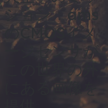
ション：ams
のCMOSイメ
ージセンサが
この世界の外
にある画像を
提供