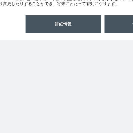
30fpsのフレームレート（12ビット／ピクセ
グは、シリアルペリフェラルインターフェース
ンサの読み出しと露光に必要な信号を生成しま
はカスタム化したCMOSイメージセンサから派
をご覧ください。
cameras/
04.pdf
90.pdf
ams OSRAMについて
サポート
ニュースルーム
製品選択ツー