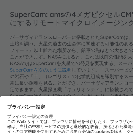
SuperCam: amsの4メガピクセル
にするリモートマイクロイメージン
パーサヴィアランスローバーに搭載されたSuperCam
土壌を調べ、火星の過去の生命体に関連する可能性のある
フィート）以上離れた場所から、鉛筆の先ほどの大きさ
ことができます。NASAによると、これは以前の性能を
NASAではSuperCamを火星での発見を実現する、ス
SuperCamを次のように説明
しています。「スーパービ
の岩石や「土」（レゴリス）の化学的組成を識別するスーパ
常に長い距離を見ることができ、パーサヴィアランスロ
定できます。火星探査機「キュリオシティ」に搭載されてい
SuperCamはさらに鉱物や分子を分析したり、白黒だ
内蔵のamsテクノロジーについて：amsのCMVファミ
なく、多くの産業的シナリオで使用されています。CMV2
ッターCMOSイメージセンサで、解像度は5120×384
し中の露光が可能です。最先端の画素設計により真相関二
パターンノイズやダークノイズを大幅に低減しています。イ