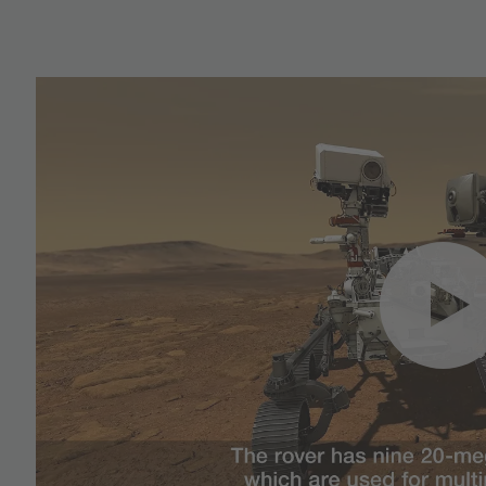
YouTube Vide
読み込むには、お
が必要で
当社はサードパーティのサービ
アクティビティに関するデータ
ある動画コンテンツを埋め込
し、この動画再生サービスに
詳細情報
同意する