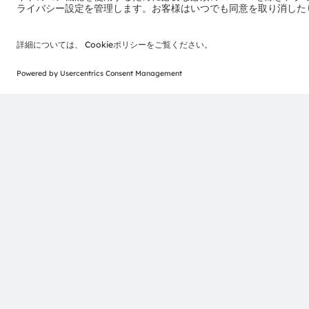
る16のLVDSチャンネルが組み込まれており、フル解像度で
ル）を実現しています。駆動や読み出しのプログラミン
で設定できます。内蔵のタイミング発生器がイメージセ
すが、外部からの露光トリガーも可能です。CMV20000
生しています。
CMV20000
および
CMV4000
の詳細情報
出典:
https://mars.nasa.gov/mars2020/spacecraft/rover/
https://www.hou.usra.edu/meetings/lpsc2021/pdf/10
https://www.hou.usra.edu/meetings/lpsc2015/pdf/29
ams-OSRAM AG
Tobelbader Straße 30