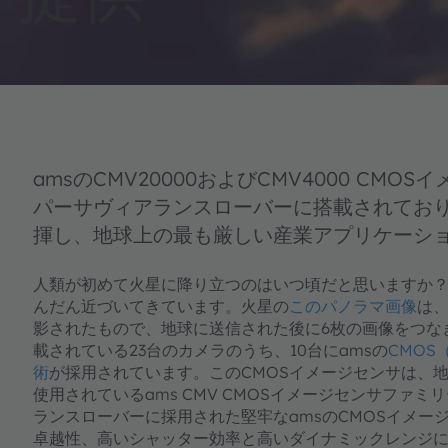
amsのCMV20000およびCMV4000 CMO
パーサヴィアランスローバーに搭載されてお
揮し、地球上の最も厳しい産業アプリケーシ
人類が初めて火星に降り立つのはいつ頃だと思いますか
んだん近づいてきています。火星の
このパノラマ画像
は、
影されたもので、地球に送信された後に6枚の画像をつな
載されている23台のカメラのうち、10台にamsの
CMO
術
が採用されています。このCMOSイメージセンサは、
使用されているams CMV CMOSイメージセンサファ
ランスローバーに採用された堅牢なamsのCMOSイメー
卓越性、高いシャッター効率と高いダイナミックレンジ