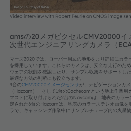
powered by
Usercentrics Co
Platform
Video interview with Robert Feurle on CMOS image se
amsの20メガピクセルCMV2000
次世代エンジニアリングカメラ（EC
マーズ2020では、ローバー周辺の地形をより詳細にカ
を採用しています。これらのカメラは、安全な走行のた
ウェアの状態を確認したり、サンプル収集をサポートし
最適な方法の判断にも役立ちます。
9台の
CMV20000イメージセンサ
が、ナビゲーションカメ
（Hazcam）、そして1台のCachecamという地上作
マストに取り付けられた2台のNavcamは、地表のカラ
定された6台のHazcamは、地表のカラーステレオ画像を取
ラで、キャッシング作業中にサンプルチューブ内の火星