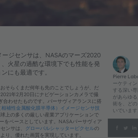
Sイメージセンサは、NASAのマーズ2020
り、火星の過酷な環境下でも性能を発
ョンにも最適です。
Pierre Lab
ーケティン
？おそらくまだ何年も先のことでしょうが、だ
する深い専門
2021年2月20日にナビゲーションカメラで撮
があらゆる
ぎ合わせたものです。パーサヴィアランスに搭
術を、どの
S（相補性金属酸化膜半導体）イメージセンサ技
いでいます
地球上の多くの厳しい産業アプリケーションで
ミリーをベースとしています。NASAパーサヴィア
ジセンサは、
グローバルシャッターピクセル
の
により、優れた画質を実現しています。