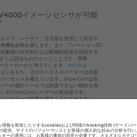
CMV4000イメージセンサが可能
グ
は、カメラ、レーザー、分光器を使用して岩石や
有機化合物を探します。また、7メートル（20
の対象物の化学的および鉱物的組成を識別する
大きく上回るものだということです。実際、
ーパーヒーローだと考えています。
NASAは
ジョンをもち、そのスペクトロメーターは火星
ーセンスを備えています。SuperCamは非
ーバーの他のツールでは到達できない標的を測
るChemCamレーザーの改良版です。
けでなくカラーの写真を撮ることもできます」。
リーのCMOSイメージセンサは、火星探査だけで
0000は、高感度パイプライングローバルシャ
0ピクセルです。パイプライン方式により、読み出
重サンプリング（CDS）が可能となり、固定
メージャには、それぞれ480Mbpsで動作す