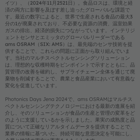
イツ）、（2024年11月2521日）。食品ロスは、環境と経
済の両方に影響を及ぼす差し迫ったグローバルな課題で
す。最近の数字によると、世界で生産される食品の最大3
分の1が廃棄されており、不必要な資源の消費、温室効果
ガスの排出、経済的損失につながっています。インテリジ
ェントセンサとエミッタのグローバルリーダーである
ams OSRAM（SIX: AMS）は、最先端のセンサ技術を提
供することで、これらの問題に正面から取り組んでいま
す。当社のマルチスペクトルセンシングソリューション
は、理想的な収穫時期をピンポイントで示すとともに、品
質管理の改善を確約し、サプライチェーン全体を通じて廃
棄物を削減することで、農業と食品産業において有意義な
変化を促進しています。
Photonics Days Jena 2024で、ams OSRAMはマルチス
ペクトルセンシングテクノロジーにおける最新の進展を紹
介し、そのソリューションが食品の生産と管理の変革をど
のように支援しているかを示しました。果実の成熟度と品
質について正確なリアルタイムデータを提供することで、
業界の情報に基づいた、持続可能な意思決定を可能にし、