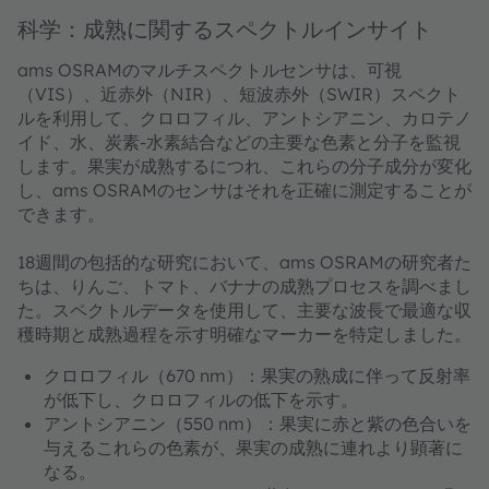
科学：成熟に関するスペクトルインサイト
ams OSRAMのマルチスペクトルセンサは、可視
（VIS）、近赤外（NIR）、短波赤外（SWIR）スペクト
ルを利用して、クロロフィル、アントシアニン、カロテノ
イド、水、炭素-水素結合などの主要な色素と分子を監視
します。果実が成熟するにつれ、これらの分子成分が変化
し、ams OSRAMのセンサはそれを正確に測定することが
できます。
18週間の包括的な研究において、ams OSRAMの研究者た
ちは、りんご、トマト、バナナの成熟プロセスを調べまし
た。スペクトルデータを使用して、主要な波長で最適な収
穫時期と成熟過程を示す明確なマーカーを特定しました。
クロロフィル（670 nm）：果実の熟成に伴って反射率
が低下し、クロロフィルの低下を示す。
アントシアニン（550 nm）：果実に赤と紫の色合いを
与えるこれらの色素が、果実の成熟に連れより顕著に
なる。