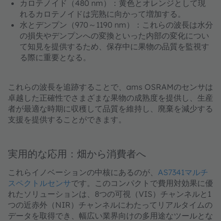
カロテノイド（480 nm）：黄色とオレンジとして現
れるカロテノイドは完熟に向かって増加する。
水とデンプン（970～1190 nm）：これらの波長は水分
の損失やデンプンへの変換といった内部の変化につい
て知見を提供するため、保存中に果物の品質を監視す
る際に重要となる。
これらの波長を追跡することで、ams OSRAMのセンサは
卓越した正確性でさまざまな果物の成熟度を提供し、生産
者が最適な時期に収穫して品質を維持し、廃棄を減少する
支援を提供することができます。
実用的な応用：畑から消費者へ
これらイノベーションの中核にあるのが、
AS7341マルチ
スペクトルセンサ
です。このコンパクトで費用対効果に優
れたソリューションは、8つの可視（VIS）チャンネルと1
つの近赤外（NIR）チャンネルにわたってリアルタイムの
データを取得でき、幅広い業界向けの多用途なツールとな