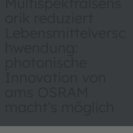
Multispektralsens
orik reduziert
Lebensmittelversc
hwendung:
photonische
Innovation von
ams OSRAM
macht‘s möglich