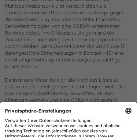
Multispektralsensorik und verdeutlichten die
Transformationskraft der Photonik im Kampf gegen
die Verschwendung von Lebensmitteln. Innovative
Sensortechnologien von ams OSRAM unterstützen
Betriebe dabei, ihre Effizienz zu steigern und die
Zukunft einer nachhaltigeren Lebensmittelproduktion
voranzutreiben. ams OSRAM bietet die Grundlage für
datengestützte Entscheidungen in Echtzeit – für eine
nachhaltige Nahrungsmittelversorgung zukünftiger
Generationen.
Denn unsere Vision ist klar: die Kraft des Lichts zu
nutzen für eine intelligentere, nachhaltigere Welt. Die
Nachfrage nach effizienten, umweltfreundlichen
Lösungen wächst – und ams OSRAM wird auch in
Zukunft an der Spitze der technologischen Innovation
stehen und Produkte erschaffen, die Unternehmen in
allen Branchen konkreten Nutzen bieten. Gemeinsam
können wir der Verschwendung von Lebensmitteln
Einhalt gebieten, die Qualität verbessern und den Weg