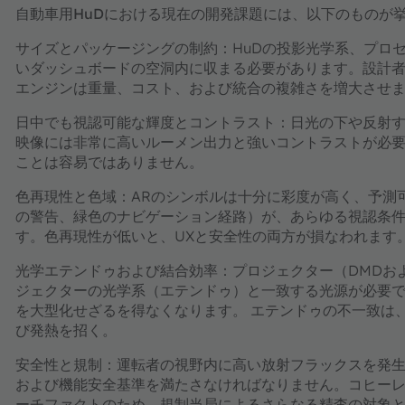
自動車用HuDにおける現在の開発課題には、以下のものが
サイズとパッケージングの制約：
HuDの投影光学系、プロ
いダッシュボードの空洞内に収まる必要があります。設計
エンジンは重量、コスト、および統合の複雑さを増大させ
日中でも視認可能な輝度とコントラスト：
日光の下や反射す
映像には非常に高いルーメン出力と強いコントラストが必
ことは容易ではありません。
色再現性と色域：
ARのシンボルは十分に彩度が高く、予測
の警告、緑色のナビゲーション経路）が、あらゆる視認条
す。色再現性が低いと、UXと安全性の両方が損なわれます
光学エテンドゥおよび結合効率：
プロジェクター（DMDお
ジェクターの光学系（エテンドゥ）と一致する光源が必要
を大型化せざるを得なくなります。 エテンドゥの不一致は
び発熱を招く。
安全性と規制：
運転者の視野内に高い放射フラックスを発生
および機能安全基準を満たさなければなりません。コヒー
ーチファクトのため、規制当局によるさらなる精査の対象