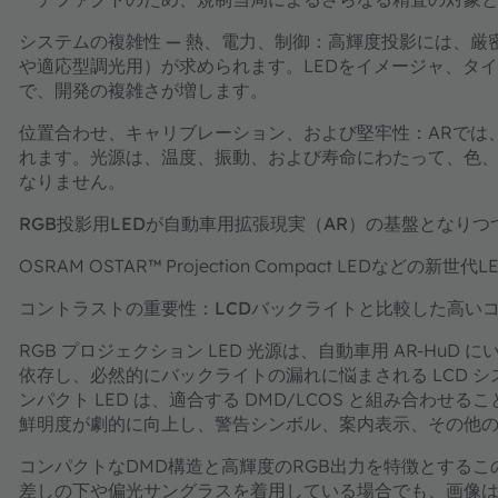
システムの複雑性 — 熱、電力、制御：
高輝度投影には、厳
や適応型調光用）が求められます。LEDをイメージャ、タ
で、開発の複雑さが増します。
位置合わせ、キャリブレーション、および堅牢性：
ARでは
れます。光源は、温度、振動、および寿命にわたって、色
なりません。
RGB投影用LEDが自動車用拡張現実（AR）の基盤となりつ
OSRAM OSTAR™ Projection Compact LED
コントラストの重要性：LCDバックライトと比較した高い
RGB プロジェクション LED 光源は、自動車用 AR-H
依存し、必然的にバックライトの漏れに悩まされる LCD シス
ンパクト LED は、適合する DMD/LCOS と組み合わ
鮮明度が劇的に向上し、警告シンボル、案内表示、その他の
コンパクトなDMD構造と高輝度のRGB出力を特徴とするこの
差しの下や偏光サングラスを着用している場合でも、画像は