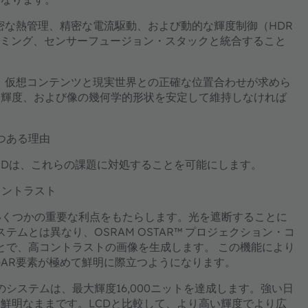
密な熱管理、精密な電流駆動、および動的な輝度制御（HDR
イミング、センサーフュージョン・スタックと統合すること
、仮想コンテンツと現実世界との正確な位置合わせが求めら
、輝度、および像の幾何学的形状を安定して維持しなければ
つある理由
などの新世代LEDは、これらの課題に対処することを可能にします。
コントラスト
uD にいくつかの重要な利点をもたらします。光を遮断することに
テムとは異なり、OSRAM OSTAR™ プロジェクション・コ
せることで、高コントラストの画像を生成します。 この機能により
AR要素が極めて鮮明に際立つようになります。
システムは、最大輝度16,000ニットを達成します。強い日
鮮明なままです。LCDと比較して、より高い輝度でより広