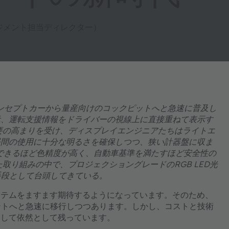
クトマネジメント担当ディレクター）
コンセプトカーから量産向けのコックピットへと急速に普及し
示、運転支援情報をドライバーの視線上に直接重ねて表示す
要の高まりを受け、ディスプレイエンジニアたちはライトエ
昼間の使用に十分な明るさを確保しつつ、狭い計器盤に収ま
できるほど色精度が高く、自動車基準を満たすほど安全性の
取り組みの中で、プロジェクショングレードのRGB LED光
手段として台頭してきている。
ステムをますます期待するようになっています。そのため、
ントへと急速に移行しつつあります。しかし、コストと技術
として依然として残っています。