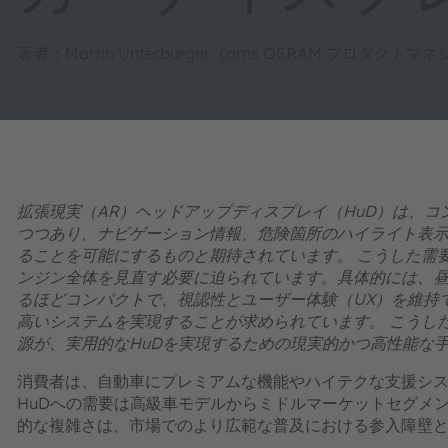
著者：Martin Unterburger（ams OSRAM プロダ
拡張現実（AR）ヘッドアップディスプレイ（HuD）は、
つつあり、ナビゲーション情報、危険箇所のハイライト表
ることを可能にするものと期待されています。 こうした需
ンジン全体を見直す必要に迫られています。具体的には、
るほどコンパクトで、視認性とユーザー体験（UX）を維持
高いシステムを実現することが求められています。 こうした
源が、実用的なHuDを実現するための現実的かつ高性能な
消費者は、自動車にプレミアムな機能やハイテクな支援シ
HuDへの需要は高級車モデルからミドルマーケットセグメ
的な複雑さは、市場でのより広範な普及における参入障壁