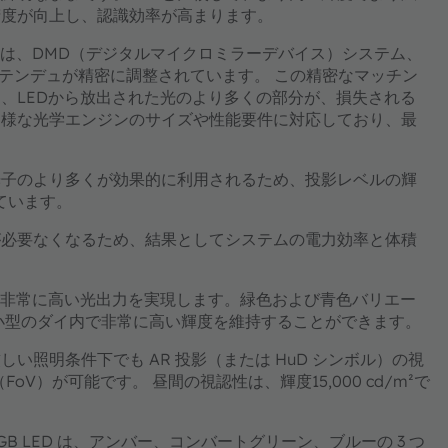
精度が向上し、認識効率が高まります。
LED は、DMD（デジタルマイクロミラーデバイス）システム、
わせて、エテンデュが精密に調整されています。 この精密なマッチン
、LEDから放出された光のより多くの部分が、損失される
多様な光学エンジンのサイズや性能要件に対応しており、最
光子のより多くが効果的に利用されるため、投影レベルの輝
しています。
が必要なくなるため、結果としてシステムの電力効率と体積
、非常に高い光出力を実現します。緑色および青色バリエー
り、小型のダイ内で非常に高い輝度を維持することができます。
照明条件下でも AR 投影（または HuD シンボル）の視
FoV）が可能です。 昼間の視認性は、輝度15,000 cd/m²で
pact RGB LED は、アンバー、コンバートグリーン、ブルーの 3 つ