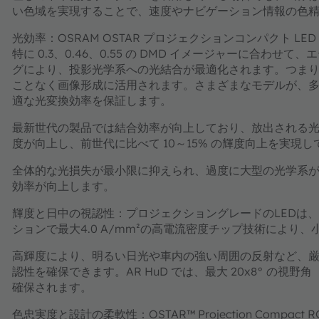
い色域を実現することで、速度やナビゲーション情報の色
光効率：
OSRAM OSTAR プロジェクションコンパクト 
特に 0.3、0.46、0.55 の DMD イメージャーに合
グにより、投影光学系への光結合が最適化されます。つまり
ことなく画像形成に活用されます。さまざまなモデルが、
適な光変換効率を保証します。
最新世代の製品では結合効率が向上しており、放出される
度が向上し、前世代に比べて 10～15% の輝度向上を実現
全体的な光損失が最小限に抑えられ、過度に大型の光学系
効率が向上します。
輝度と日中の視認性：
プロジェクショングレードのLEDは
ションで最大4.0 A/mm²の高電流密度チップ技術によ
高輝度により、明るい日光や車内の強い周囲の反射など、厳しい
認性を確保できます。AR HuD では、最大 20x8° の視野角（
確保されます。
色忠実度と設計の柔軟性：
OSTAR™ Projection Com