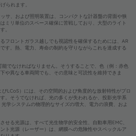
挙げられます。
セッサ、および照明装置は、コンパクトな計器盤の背面や狭
者はミリ単位のスペース確保に苦戦しており、大型のライト
ます。
るフロントガラス越しでも視認性を確保するためには、AR
要です。熱、電力、寿命の制約を守りながらこれを達成する
可能でなければなりません。そうすることで、色（例：赤色
件下や異なる車両間でも、その意味と可読性を維持できま
。
よびLCoS）には、その空間的および角度的な放射特性がプロ
です。そうでなければ、光の多くが失われるか、投影光学系
、光学システムの物理的なサイズの増大、電力の浪費、およ
させる光源は、すべて光生物学的安全性、自動車用EMC、
レント光源（レーザー）は、網膜への危険性やスペックルア
となります。