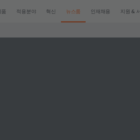
제품
적용분야
혁신
뉴스룸
인재채용
지원 & 