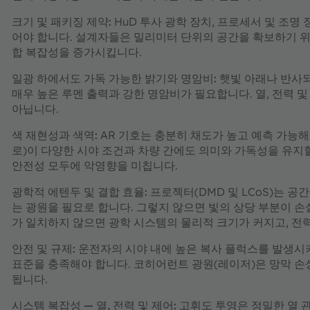
크기 및 패키징 제약:
HuD 투사 광학 장치, 프로세서 및 조
어야 합니다. 설계자들은 밀리미터 단위의 공간을 확보하기 위해
합 복잡성을 증가시킵니다.
일광
하에서도
가독 가능한 밝기와 명암비:
햇빛 아래나 반사되
매우 높은 루멘 출력과 강한 명암비가 필요합니다. 열, 전력 
아닙니다.
색 재현성과 색역:
AR 기호는 충분히 채도가 높고 예측 가능해야
로)이 다양한 시야 조건과 차량 간에도 의미와 가독성을 유지할
안전성 모두에 악영향을 미칩니다.
광학적 에텐두 및 결합 효율:
프로젝터(DMD 및 LCoS)는 
는 광원을 필요로 합니다. 그렇지 않으면 빛의 상당 부분이 
가 일치하지 않으면 광학 시스템의 물리적 크기가 커지고, 전
안전 및 규제:
운전자의 시야 내에 높은 복사 플럭스를 발생시키
표준을 충족해야 합니다. 코히어런트 광원(레이저)은 망막 손
됩니다.
시스템 복잡성 — 열, 전력 및 제어:
고휘도 투영은 정밀한 열 관