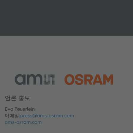
언론 홍보
Eva Feuerlein
이메일:
press@ams-osram.com
ams-osram.com