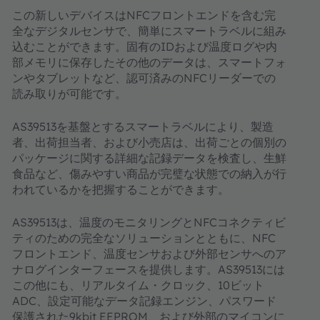
この新しいデバイスはNFCフロントエンドを含む完
全なデジタルセンサで、簡単にスマートラベルに組み
込むことができます。固有のIDおよび温度ログや内
部メモリに保存したその他のデータは、スマートフォ
ンやタブレットなど、認可済みのNFCリーダーでの
読み取りが可能です。
AS39513を基盤とするスマートラベルにより、製造
者、出荷担当者、および小売店は、出荷ごとの個別の
パッケージに関する詳細な記録データを検査し、生鮮
食品など、傷みやすい商品が完璧な状態での納入が行
われているかを把握することができます。
AS39513は、温度のモニタリングとNFCコネクティビ
ティのための完全なソリューションとともに、NFC
フロントエンド、温度センサおよび外部センサへのア
ナログインターフェースを提供します。AS39513には
この他にも、リアルタイム・クロック、10ビット
ADC、設定可能なデータ記録エンジン、パスワード
保護された9kbit EEPROM、および外部のマイコンに