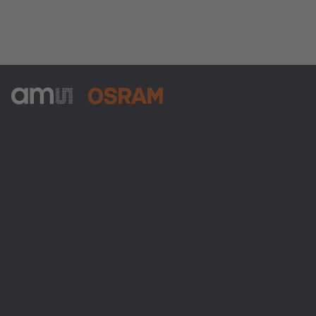
ams-OSRAM AG
Tobelbader Straße 30
8141 Premstaetten
Austria
電話:
+43 3136 500-0
ams OSRAMについて
ニュースルーム
投資家情報