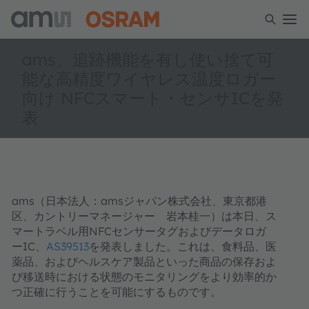
ams、追跡機能を有し使い捨て可
能な高精度ワイヤレス温度ロガー
向け NFCスマート・センサICを発
表
ams（日本法人：amsジャパン株式会社、東京都港
区、カントリーマネージャー 岩本桂一）は本日、ス
マートラベル用NFCセンサータグおよびデータロガ
ーIC、
AS39513
を発表しました。これは、食料品、医
薬品、およびヘルスケア製品といった商品の保存およ
び移送時における状態のモニタリングをより効率的か
つ正確に行うことを可能にするものです。