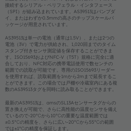
接続するシリアル・ペリフェラル・インタフェース
（SPI）が組み込まれています。AS39513はバンプダ
イ、またはわずか0.3mmの高さのチップスケールパ
ッケージが用意されています。
AS39513は単一の電池（通常は1.5V）、または2つの
電池（3V）で電力が供給され、1,020回までのタイム
スタンプ付きセンサ測定値を保存することができま
す。ISO15693およびNFC-V（T5T）規格に完全に適
合しており、NFC対応の携帯電話使用で数センチの
範囲での読取が可能です。専用のISO15693リーダー
を使用すれば、読取範囲を1mから2mまで延長するこ
とができます。この場合では戸棚や冷蔵室内にある複
数のAS39513タグを同時に読み取ることができます。
最新のAS39513は、amsのSL13Aセンサータグからの
置き換えが可能で、さらに高性能の温度センサを備え
ているので-20℃から10℃の重要な温度範囲では
±0.5℃の精度を、さらに広い-20℃から55℃の範囲
では±1℃の精度を保証します。