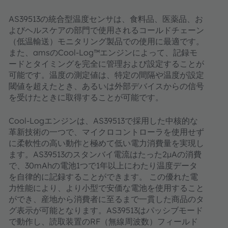
AS39513の統合型温度センサは、食料品、医薬品、お
よびヘルスケアの部門で使用されるコールドチェーン
（低温輸送）モニタリング製品での使用に最適です。
また、amsのCool-Log™エンジンによって、記録モ
ードとタイミングを完全に管理および設定することが
可能です。温度の測定値は、特定の間隔や温度が設定
閾値を超えたとき、あるいは外部デバイスからの信号
を受けたときに取得することが可能です。
Cool-Logエンジンは、AS39513で採用した中核的な
革新技術の一つで、マイクロコントローラを使用せず
に柔軟性の高い動作と極めて低い電力消費量を実現し
ます。AS39513のスタンバイ電流はたった2µAの消費
で、30mAhの電池1つで1年以上にわたり温度データ
を自律的に記録することができます。 この優れた電
力性能により、より小型で安価な電池を使用すること
ができ、産地から消費者に至るまで一貫した商品のタ
グ表示が可能となります。AS39513はパッシブモード
で動作し、読取装置のRF（無線周波数）フィールド