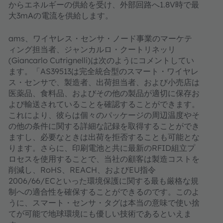
からエネルギーの供給を受け、外部回路へ1.8V時で最
大3mAの電流を供給します。
ams、ワイヤレス・センサ・ノード事業のマーケテ
ィング担当者、ジャンカルロ・クートリネッリ
(Giancarlo Cutrignelli)は次のようにコメントしてい
ます。「AS39513は完全統合型のスマート・ワイヤレ
ス・センサで、製造者、出荷担当者、および小売店は
医薬品、食料品、およびその他の製品が適切に保存お
よび輸送されていることを確認することができます。
これにより、彼らは個々のパッケージの周辺温度やそ
の他の条件に関する詳細な記録を取得することができ
ますし、必要なときは出荷を拒否することも可能とな
ります。さらに、印刷電池と共に最新のRFID組立プ
ロセスを使用することで、当社の顧客は製造コストを
削減し、RoHS、REACH、およびEU指令
2006/66/ECといった環境保護に関する最も厳格な規
制への適合性を確保することができるのです。このよ
うに、スマート・センサ・タグは本当の意味で使い捨
てが可能で地球環境にも優しい技術であるといえま