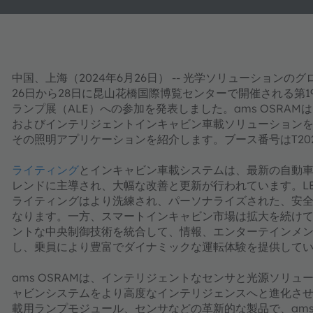
中国、上海（2024年6月26日） -- 光学ソリューションの
26日から28日に昆山花橋国際博覧センターで開催される第
ランプ展（ALE）への参加を発表しました。ams OSRA
およびインテリジェントインキャビン車載ソリューション
その照明アプリケーションを紹介します。ブース番号はT20
ライティング
とインキャビン車載システムは、最新の自動車
レンドに主導され、大幅な改善と更新が行われています。L
ライティングはより洗練され、パーソナライズされた、安
なります。一方、スマートインキャビン市場は拡大を続けて
ントな中央制御技術を統合して、情報、エンターテインメ
し、乗員により豊富でダイナミックな運転体験を提供して
ams OSRAMは、インテリジェントなセンサと光源ソリ
ャビンシステムをより高度なインテリジェンスへと進化させ
載用ランプモジュール、センサなどの革新的な製品で、ams