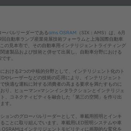
グローバルリーダーである
ams OSRAM
（SIX：AMS）は、6月
19回自動車ランプ産業発展技術フォーラムと上海国際自動車
Mはこの見本市で、その自動車用インテリジェントライティング
を関連製品および技術と併せて出展し、自動車分野における
2です。
における2つの中核的分野として、インテリジェント化のト
EDやレーザーなどの技術の応用により、インテリジェント
全で快適な運転に対する消費者の高まる要求を満たすものに
おり、ヒューマン=マシンインタラクションとインテリジェ
ント、コネクティビティを融合した「第三の空間」を作り出
います。
ューションのグローバルリーダーとして、車載用照明とインキ
ることに取り組んでいます。車載用LED照明システムや車
 OSRAMはインテリジェントモビリティに画期的な変化を