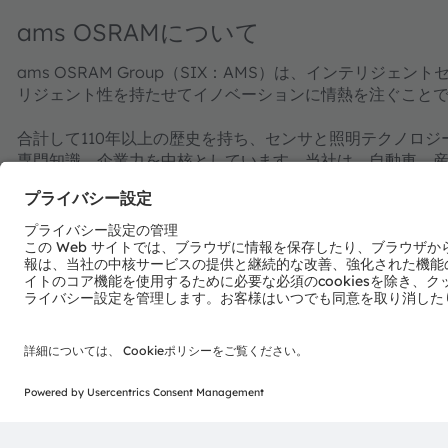
ams OSRAMについて
ams OSRAM Group（SIX：AMS）は、インテリ
リジェント性を持たせてイノベーションに情熱を注ぐこと
合計して110年以上の歴史を持ち、センサと照明テクノロ
専門知識、企業力を中核としています。当社は、自動車、
ることを可能にするイノベーションを創出し、環境負荷の
上させるイノベーションの推進を行っています。
世界中の約21,000人の従業員は、センシング、イルミネ
起こし、運転をより安全に、医療診断をより正確に、そし
業務は画期的なアプリケーションのための技術を生み出してお
ています。また、オーストリアのプレムシュテッテン／グ
置しています。そしてグループは2022年に48億ユーロを超え
取引所に上場しています（ISIN：AT0000A18XM4）。
詳細情報はこちらをご覧ください：
https://ams-osram.co
amsはams-OSRAM AGの登録商標です。また、当社製品お