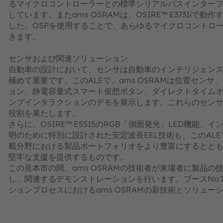
るマイクロコントローラーとの標準シリアルバスインター
しています。またams OSRAMは、OSIRE™ E3731
した。OSPを使用することで、あらゆるマイクロコントロ
きます。​​​​​​​
センサおよび関連ソリューション
自動車の設計において、センサは自動車のインテリジェン
極めて重要です。このALEで、ams OSRAMは位置センサ
ョン、静電容量式スマート仮想ボタン、ダイレクトタイムオブフライト（d
ンプインタラクションのデモを展示します。これらのセン
役割を果たします。
さらに、OSIRE™ E5515のRGB「側面発光」LED機
明のために特別に設計された安定波長EEL技術も、このALE
載分野における製品ポートフォリオをより豊富にするとと
堅牢な支援を提供するものです。
この見本市の間、ams OSRAMの技術者が来場者に製品
し、関連するデモンストレーションを行います。ブースNo.
ションプロセスにおけるams OSRAMの新技術とソリュー