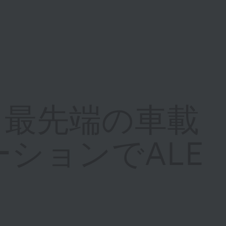
M、最先端の車載
ションでALE