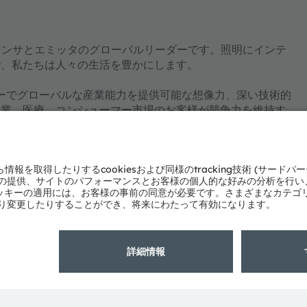
ジェントセンサとエミッタのグローバルリーダーです。照明にインテ
で、私たちは人々の生活を豊かにします。
ジーでグローバルな産業能力を提供可能な想像力、深い技術的
産業、医療、コンシューマー市場のお客様が競争力を維持す
軽減を行う一方で、健康、安全、利便性の面で生活の質を向
ーション、ビジュアライゼーションの分野でイノベーションを
て日々のコミュニケーションをより豊かにしています。その
り、これは15,000件以上の特許の取得・出願に反映され
ラーツに本社を置き、ドイツ・ミュンヘンに共同の本社を設
る収益を達成しており、ams-OSRAM AGは、スイス証券
m/ja
よびサービスの多くはams OSRAM Groupの商標または登