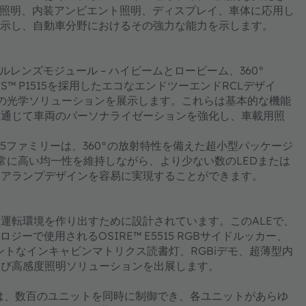
載用照明、内装アンビエント照明、ディスプレイ、車体に応用し
展示し、自動車分野におけるその強力な能力を示します。
ルレンズモジュール – ハイビームとロービーム、360°
NIOS™ P1515を採用したエコなエンドツーエンドRCLデザイ
、一連の光学ソリューションを展示します。これらは基本的な機能
を通じて車両のパーソナライゼーションを強化し、車載用照
P1515ファミリーは、360°の放射特性を備えた超小型パッケージ
常に高い均一性を維持しながら、より少ない数のLEDまたは
プデザインを容易に実現することができます。​​​​​​​
運転環境を作り出すために設計されています。このALEで、
®テクノロジーで使用されるOSIRE™ E5515 RGBサイドルッカー、
ントなインキャビンマトリクス読書灯、RGBiデモ、超薄型内
よび高感度照明ソリューションを出展します。
GB LEDは、数百のユニットを同時に制御でき、各ユニットがあらゆ