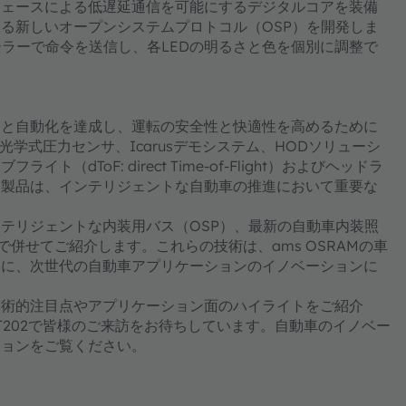
フェースによる低遅延通信を可能にするデジタルコアを装備
iで動作する新しいオープンシステムプロトコル（OSP）を開発しま
ーラーで命令を送信し、各LEDの明るさと色を個別に調整で
スと自動化を達成し、運転の安全性と快適性を高めるために
、光学式圧力センサ、Icarusデモシステム、HODソリューシ
ToF: direct Time-of-Flight）およびヘッドラ
サ製品は、インテリジェントな自動車の推進において重要な
能、インテリジェントな内装用バス（OSP）、最新の自動車内装照
で併せてご紹介します。これらの技術は、ams OSRAMの車
もに、次世代の自動車アプリケーションのイノベーションに
の技術的注目点やアプリケーション面のハイライトをご紹介
T202で皆様のご来訪をお待ちしています。自動車のイノベー
ションをご覧ください。