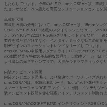
もたらしています。今年のALEで、ams OSRAMは、車
たセンサなど、20w超える高度なソリューションとデモを
車載用照明
車載用照明の分野において、ams OSRAMは、15mmシング
SYNIOS™ P1515 LED搭載のスタイリッシュなRCL、SY
ン、SYNIOS™ 2222とRGBiのグリルライトデモなど
要件を満たすだけでなく、色とダイナミックな効果の使用
明デザインのファッショントレンドをリードしています。
ams OSRAMの車載用シグナルライトLEDのSYNIOS™ 
の5側面発光が特徴の革新的な製品で、自動車メーカーは非
より薄型の光学アセンブリで、大胆かつドラマティックなリアラン
内装アンビエント照明
内装アンビエント照明は、より快適でパーソナライズされた
ams OSRAMは、RGBi LEDボード、TactoTek IMSE
スマートサーフェスRGBiアンビエント照明、インテリジェ
装アンビエント照明を含む幅広いインテリジェント制御お
ams OSRAMのOSIRE™ E3731iインテリジェントR