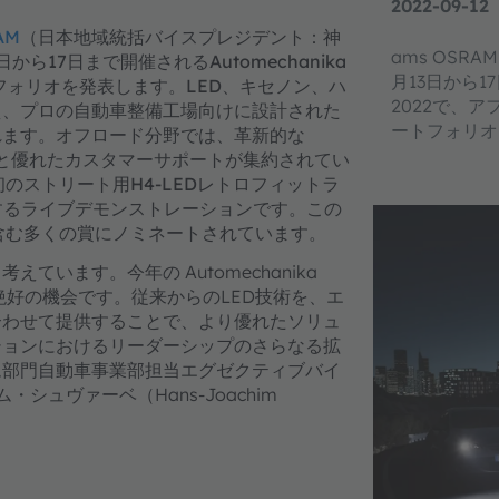
2022-09-12
AM
（日本地域統括バイスプレジデント：神
ams OSR
ら17日まで開催されるAutomechanika
月13日から17
フォリオを発表します。LED、キセノン、ハ
2022で、
え、プロの自動車整備工場向けに設計された
ートフォリオ
れます。オフロード分野では、革新的な
ョンと優れたカスタマーサポートが集約されてい
AM初のストリート用H4-LEDレトロフィットラ
を紹介するライブデモンストレーションです。この
ardsを含む多くの賞にノミネートされています。
います。今年の Automechanika
す絶好の機会です。従来からのLED技術を、エ
合わせて提供することで、より優れたソリュ
ションにおけるリーダーシップのさらなる拡
テム部門自動車事業部担当エグゼクティブバイ
ュヴァーベ（Hans-Joachim