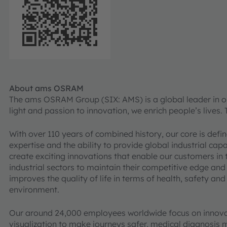
About ams OSRAM
The ams OSRAM Group (SIX: AMS) is a global leader in opt
light and passion to innovation, we enrich people’s lives.
With over 110 years of combined history, our core is def
expertise and the ability to provide global industrial cap
create exciting innovations that enable our customers in
industrial sectors to maintain their competitive edge and
improves the quality of life in terms of health, safety an
environment.
Our around 24,000 employees worldwide focus on innovat
visualization to make journeys safer, medical diagnosis