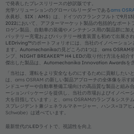
で発表したプレスリリースの抄訳版です。
光学ソリューションのグローバルリーダーである
ams OSR
永眞杉、SIX：AMS）は、ドイツのフランクフルトで9月13日か
2022において、アフターマーケット製品の包括的なポート
ロゲン製品、自動車の装備やメンテナンス用の製品群に加
バッテリー充電およびバッテリー検査装置も初めて出展さ
LEDriving™のポートフォリオには、当社のイノベーシ
ます。Automechanikaの見どころの1つは、ams OSR
ンプ、NIGHT BREAKER™ H4 LEDの取り付け方法
傑出した製品は、Automechanika Innovation Aw
「当社は、運転をより安全なものにするために貢献したいと考えて
は、ams OSRAM の新しい製品アプローチの全体像を示
ンドユーザーや自動車整備工場向けの高品質な製品と組み
ーションパッケージを提供し、当社の市場およびイノベー
大を目指しています」と、ams OSRAMのランプ＆シス
スプレジデント兼ジェネラルマネージャー、ハンス=ヨアヒム・シ
Schwabe）は述べています。
最新世代のLEDライトで、視認性を向上