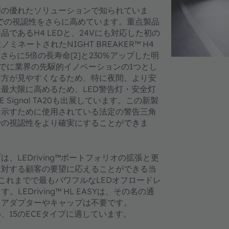
照明の優れたソリューションで知られていま
、路上での視認性をさらに高めています。重点製品
製品であるH4 LEDと、24Vにも対応した初の
rdsにノミネートされたNIGHT BREAKER™ H4
らに5倍の長寿命[2]と230%アップした明
、すでに業界の先駆的イノベーションの1つとし
前方が見やすくなるため、特に夜間、より安
を最大限に高めるため、LED警告灯・安全灯
RE Signal TA20も出展しています。この新製
を示すために使用されている法定の警告三角
での視認性をより確実にすることができま
、LEDriving™ポートフォリオの拡張と更
に対する顧客の要望に応えることができる当
SEは、これまでで最もパワフルなLEDオフロードレ
EDriving™ HL EASYは、その名の通
、アダプターやキャップは不要です。
るため、15のECEタイプに適しています。