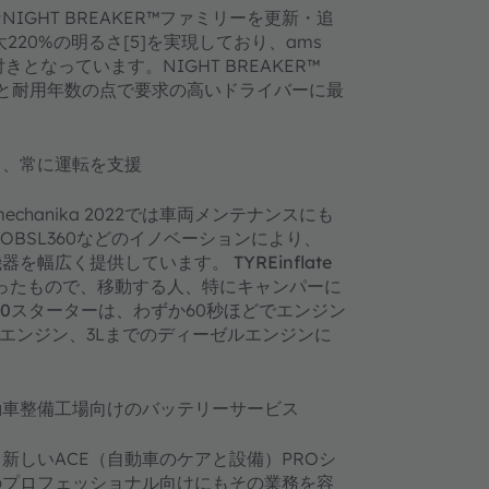
GHT BREAKER™ファミリーを更新・追
、最大220%の明るさ[5]を実現しており、ams
となっています。NIGHT BREAKER™
量と耐用年数の点で要求の高いドライバーに最
り、常に運転を支援
chanika 2022では車両メンテナンスにも
 360 OBSL360などのイノベーションにより、
用機器を幅広く提供しています。
TYREinflate
ったもので、移動する人、特にキャンパーに
60
スターターは、わずか60秒ほどでエンジン
ンエンジン、3Lまでのディーゼルエンジンに
。
自動車整備工場向けのバッテリーサービス
、新しいACE（自動車のケアと設備）PROシ
のプロフェッショナル向けにもその業務を容