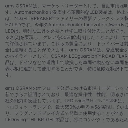
ams OSRAMは、マーケットリーダーとして、自動車用
す。Automechanikaで発表する革新的なLED製品は
は、NIGHT BREAKER™ファミリーの最新フラッグシップ
H7 LEDです。今年のAutomechanika Innovation Awa
LEDは、特別な工具を必要とせずに取り付けることができ、さ
るさ[3]を実現し、グレアを50%低減[4]したことにより
て評価されています。これらの製品により、ドライバーは
全に運転することができます。ams OSRAMは、交通安全
のハイライトとして、OSRAM LEDguardian™ ROAD FLA
品は、ドイツなどで道路上で破損した車両や動かない車両
表示板に追加して使用することができ、特に危険な状況下
す。
ams OSRAMのオフロード分野における市場リーダーシップは
新でさらに証明されており、最適な操作性、性能、明るさ
社の能力を実証しています。LEDriving™ HL INTEN
トロフィットランプで、最大350%の明るさ3を実現しています。L
り、プラグアンドプレイ方式で簡単に使用することができ
LEDriving™ HL BRIGHT製品は、特にコンパクトであ