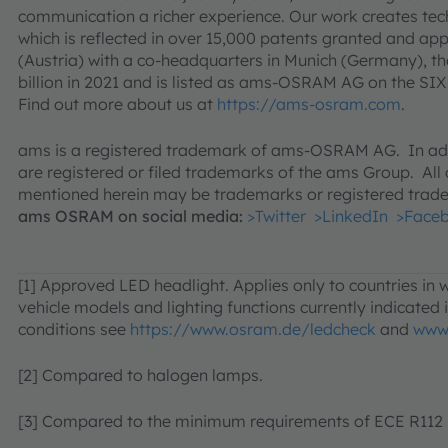
communication a richer experience. Our work creates tec
which is reflected in over 15,000 patents granted and a
(Austria) with a co-headquarters in Munich (Germany), t
billion in 2021 and is listed as ams-OSRAM AG on the 
Find out more about us at
https://ams-osram.com
.
ams is a registered trademark of ams-OSRAM AG. In add
are registered or filed trademarks of the ams Group. Al
mentioned herein may be trademarks or registered trade
ams OSRAM on social media:
>Twitter
>LinkedIn
>Face
[1] Approved LED headlight. Applies only to countries in
vehicle models and lighting functions currently indicated in
conditions see
https://www.osram.de/ledcheck
and
www
[2] Compared to halogen lamps.
[3] Compared to the minimum requirements of ECE R112