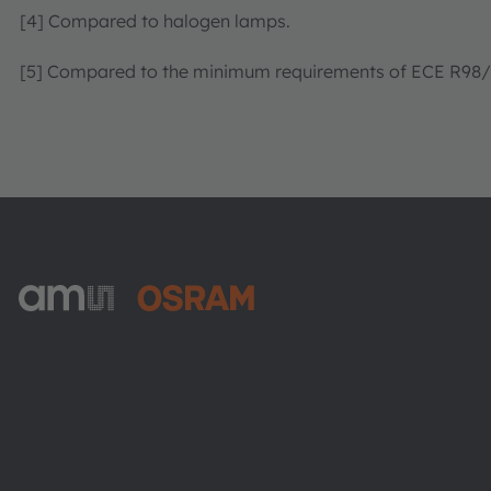
[4] Compared to halogen lamps.
[5] Compared to the minimum requirements of ECE R98/R
ams-OSRAM AG
Tobelbader Straße 30
8141 Premstaetten
Austria
電話:
+43 3136 500-0