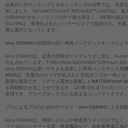
従来のハロゲンランプとキセノンランプの分野では、有名なNI
加しました。XENARC® NIGHT BREAKER™ LASERは
OSRAMのキセノンランプの中で最も明るく、3年間の保証付き
SILVERは、最適化されたパッケージングで提供され、光
適な選択となっています。
ams OSRAMの信頼性の高い車両メンテナンスキットによ
ams OSRAMは、従来の照明ポートフォリオに加え、Autome
力を入れています。TYREinflate 6000やBATTERYstart
ams OSRAMは使いやすさを追求した車両メンテナンス
6000
は、充電式のタイヤ空気入れと空気ポンプが一体とな
最適な製品です。リチウム電池を搭載した
BATTERYstart 3
を再始動させることができます。12V車で6Lまでのガソリ
使用でき、グローブボックスにも収まるコンパクトさです
プロによるプロのためのサービス：ams OSRAMによる
ams OSRAMは、照明システムや検査用ライトだけでなく
リーズのバッテリー充電・検査機器など、自動車整備工場