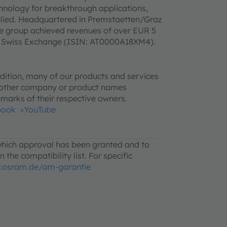
hnology for breakthrough applications,
pplied. Headquartered in Premstaetten/Graz
he group achieved revenues of over EUR 5
SIX Swiss Exchange (ISIN: AT0000A18XM4).
ition, many of our products and services
l other company or product names
marks of their respective owners.
book
>YouTube
 which approval has been granted and to
 the compatibility list. For specific
.osram.de/am-garantie