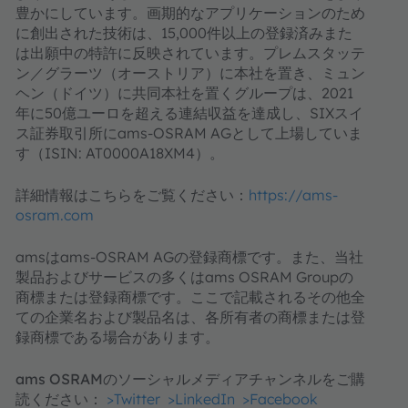
豊かにしています。画期的なアプリケーションのため
に創出された技術は、15,000件以上の登録済みまた
は出願中の特許に反映されています。プレムスタッテ
ン／グラーツ（オーストリア）に本社を置き、ミュン
ヘン（ドイツ）に共同本社を置くグループは、2021
年に50億ユーロを超える連結収益を達成し、SIXスイ
ス証券取引所にams-OSRAM AGとして上場していま
す（ISIN: AT0000A18XM4）。
詳細情報はこちらをご覧ください：
https://ams-
osram.com
amsはams-OSRAM AGの登録商標です。また、当社
製品およびサービスの多くはams OSRAM Groupの
商標または登録商標です。ここで記載されるその他全
ての企業名および製品名は、各所有者の商標または登
録商標である場合があります。
ams OSRAMのソーシャルメディアチャンネルをご購
読ください：
>Twitter
>LinkedIn
>Facebook