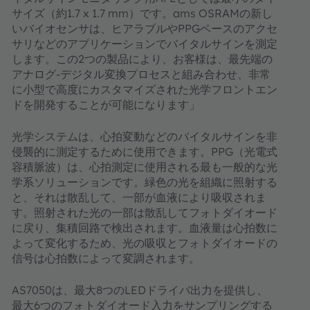
サイズ（約1.7 x 1.7 mm）です。ams OSRAMの新し
いバイオセンサは、ヒアラブルやPPGベースのアクセ
サリなどのアプリケーションでバイタルサインを測定
します。この2つの製品により、お客様は、最先端の
アナログ-デジタル変換プロセスと組み合わせ、非常
に小型で高度にカスタマイズされた光学フロントエン
ドを開発することが可能になります」
光学システムは、心拍変動などのバイタルサインを非
侵襲的に測定するために使用できます。PPG（光電式
容積脈波）は、心拍測定に使用される最も一般的な光
学系ソリューションです。緑色の光を組織に照射する
と、それは散乱して、一部が血液により吸収されま
す。照射された光の一部は散乱してフォトダイオード
に戻り、集積回路で検出されます。血液量は心拍数に
よって変化するため、光の吸収とフォトダイオードの
信号は心拍数によって変調されます。
AS7050は、最大8つのLEDドライバ出力を提供し、
最大6つのフォトダイオード入力をサンプリングする