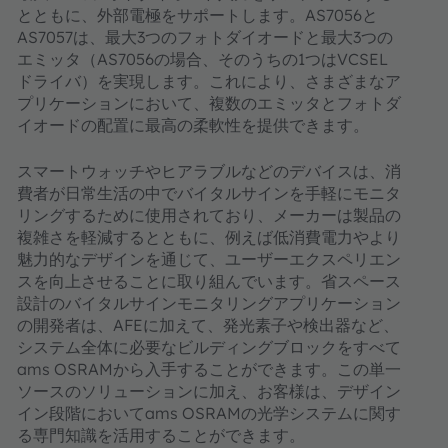
とともに、外部電極をサポートします。AS7056と
AS7057は、最大3つのフォトダイオードと最大3つの
エミッタ（AS7056の場合、そのうちの1つはVCSEL
ドライバ）を実現します。これにより、さまざまなア
プリケーションにおいて、複数のエミッタとフォトダ
イオードの配置に最高の柔軟性を提供できます。
スマートウォッチやヒアラブルなどのデバイスは、消
費者が日常生活の中でバイタルサインを手軽にモニタ
リングするために使用されており、メーカーは製品の
複雑さを軽減するとともに、例えば低消費電力やより
魅力的なデザインを通じて、ユーザーエクスペリエン
スを向上させることに取り組んでいます。省スペース
設計のバイタルサインモニタリングアプリケーション
の開発者は、AFEに加えて、発光素子や検出器など、
システム全体に必要なビルディングブロックをすべて
ams OSRAMから入手することができます。この単一
ソースのソリューションに加え、お客様は、デザイン
イン段階においてams OSRAMの光学システムに関す
る専門知識を活用することができます。