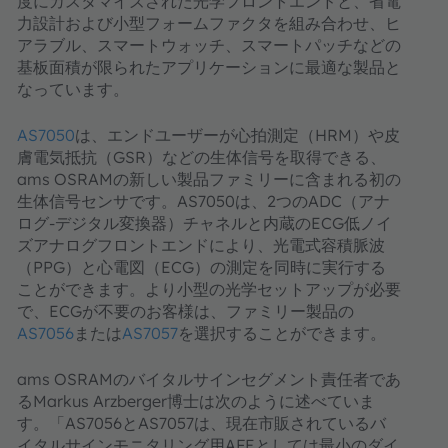
度にカスタマイズされた光学フロントエンドと、省電
力設計および小型フォームファクタを組み合わせ、ヒ
アラブル、スマートウォッチ、スマートパッチなどの
基板面積が限られたアプリケーションに最適な製品と
なっています。
AS7050
は、エンドユーザーが心拍測定（HRM）や皮
膚電気抵抗（GSR）などの生体信号を取得できる、
ams OSRAMの新しい製品ファミリーに含まれる初の
生体信号センサです。AS7050は、2つのADC（アナ
ログ-デジタル変換器）チャネルと内蔵のECG低ノイ
ズアナログフロントエンドにより、光電式容積脈波
（PPG）と心電図（ECG）の測定を同時に実行する
ことができます。より小型の光学セットアップが必要
で、ECGが不要のお客様は、ファミリー製品の
AS7056
または
AS7057
を選択することができます。
ams OSRAMのバイタルサインセグメント責任者であ
るMarkus Arzberger博士は次のように述べていま
す。「AS7056とAS7057は、現在市販されているバ
イタルサインモニタリング用AFEとしては最小のダイ