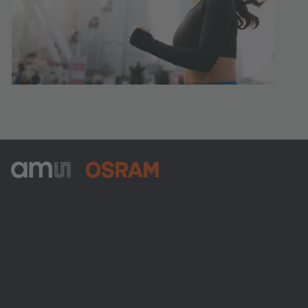
ams-OSRAM AG
Tobelbader Straße 30
8141 Premstaetten
Austria
電話:
+43 3136 500-0