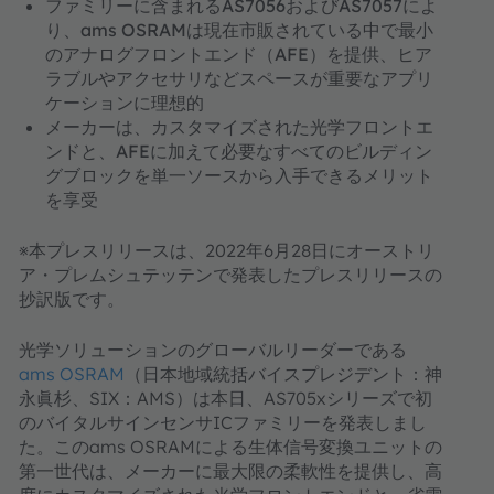
ファミリーに含まれるAS7056およびAS7057によ
り、ams OSRAMは現在市販されている中で最小
のアナログフロントエンド（AFE）を提供、ヒア
ラブルやアクセサリなどスペースが重要なアプリ
ケーションに理想的
メーカーは、カスタマイズされた光学フロントエ
ンドと、AFEに加えて必要なすべてのビルディン
グブロックを単一ソースから入手できるメリット
を享受
※本プレスリリースは、2022年6月28日にオーストリ
ア・プレムシュテッテンで発表したプレスリリースの
抄訳版です。
光学ソリューションのグローバルリーダーである
ams OSRAM
（日本地域統括バイスプレジデント：神
永眞杉、SIX：AMS）は本日、AS705xシリーズで初
のバイタルサインセンサICファミリーを発表しまし
た。このams OSRAMによる生体信号変換ユニットの
第一世代は、メーカーに最大限の柔軟性を提供し、高