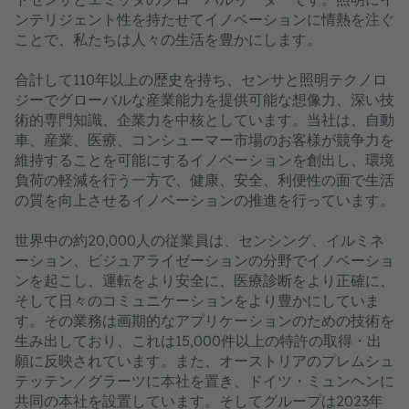
ンテリジェント性を持たせてイノベーションに情熱を注ぐ
ことで、私たちは人々の生活を豊かにします。
合計して110年以上の歴史を持ち、センサと照明テクノロ
ジーでグローバルな産業能力を提供可能な想像力、深い技
術的専門知識、企業力を中核としています。当社は、自動
車、産業、医療、コンシューマー市場のお客様が競争力を
維持することを可能にするイノベーションを創出し、環境
負荷の軽減を行う一方で、健康、安全、利便性の面で生活
の質を向上させるイノベーションの推進を行っています。
世界中の約20,000人の従業員は、センシング、イルミネ
ーション、ビジュアライゼーションの分野でイノベーショ
ンを起こし、運転をより安全に、医療診断をより正確に、
そして日々のコミュニケーションをより豊かにしていま
す。その業務は画期的なアプリケーションのための技術を
生み出しており、これは15,000件以上の特許の取得・出
願に反映されています。また、オーストリアのプレムシュ
テッテン／グラーツに本社を置き、ドイツ・ミュンヘンに
共同の本社を設置しています。そしてグループは2023年