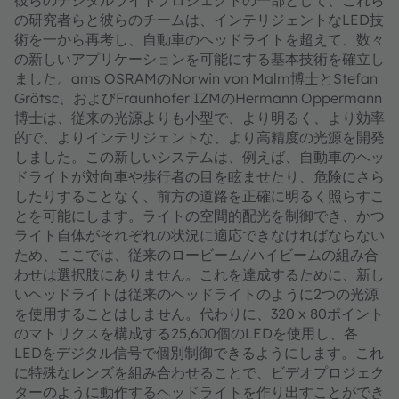
の研究者らと彼らのチームは、インテリジェントなLED技
術を一から再考し、自動車のヘッドライトを超えて、数々
の新しいアプリケーションを可能にする基本技術を確立し
ました。ams OSRAMのNorwin von Malm博士とStefan
Grötsc、およびFraunhofer IZMのHermann Oppermann
博士は、従来の光源よりも小型で、より明るく、より効率
的で、よりインテリジェントな、より高精度の光源を開発
しました。この新しいシステムは、例えば、自動車のヘッ
ドライトが対向車や歩行者の目を眩ませたり、危険にさら
したりすることなく、前方の道路を正確に明るく照らすこ
とを可能にします。ライトの空間的配光を制御でき、かつ
ライト自体がそれぞれの状況に適応できなければならない
ため、ここでは、従来のロービーム/ハイビームの組み合
わせは選択肢にありません。これを達成するために、新し
いヘッドライトは従来のヘッドライトのように2つの光源
を使用することはしません。代わりに、320 x 80ポイント
のマトリクスを構成する25,600個のLEDを使用し、各
LEDをデジタル信号で個別制御できるようにします。これ
に特殊なレンズを組み合わせることで、ビデオプロジェク
ターのように動作するヘッドライトを作り出すことができ