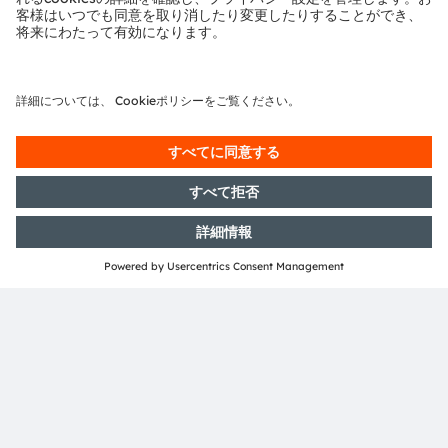
高度に統合されたマイクロエレクトロニクスはどこにでも
ありながら、目に触れることはあまりありません。4つの
中心的なテクノロジークラスターを擁するFraunhofer
IZMは、量子力学のほか、医療、通信、高周波技術など幅
広い分野を対象としています。世界をリードする専門知識
により、電子パッケージング技術の費用対効果に優れた開
発と信頼性評価、ウェハ、チップ、基板レベルでのカスタ
ムメイドのシステム統合技術をお客様に提供しています。
30年以上にわたり、3つの拠点で、スタートアップのサポ
ートだけでなく、中規模～大規模な多国籍企業を（知識移
転で）支援し、未来のインテリジェントな電子システムの
ための重要な技術を研究しています。
Fraunhofer IZMの詳細情報はこちら：
https://www.izm.fraunhofer.de/en.html