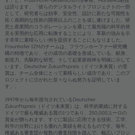
は語ります。「彼らのデジタルライトプロジェクトの一部
として、研究者らは効率、安全性、設計に新たな可能性を
拓く画期的な技術の開発以上のことを成し遂げました。研
究と産業間のコラボレーションを通じて最先端の科学的発
見を実用的な応用に転換することにより、革新の強みを示
す非常に素晴らしい例を提供することにもなりました。
Fraunhofer IZMのチームは、フラウンホーファー研究機
構の特徴であり、その成功の基礎を形成している、献身、
創造力、先駆的な研究、そして起業家精神を明確に示して
います。Deutscher Zukunftspreis（ドイツ未来賞）の受
賞は、チーム全体にとって素晴らしい成功であり、このプ
ロジェクトに注がれた並々ならぬ努力を証明していま
す」。
1997年から毎年授与されているDeutscher
Zukunftspreis（ドイツ未来賞）は、科学的業績に対する
ドイツで最も権威ある賞の1つであり、250,000ユーロの
賞金が贈られます。すぐに製品に応用できる技術、工学、
科学の分野における優れた業績を称えるものです。毎年、
権威ある審査団が複数の審査段階を踏んで、幅広いプロジ