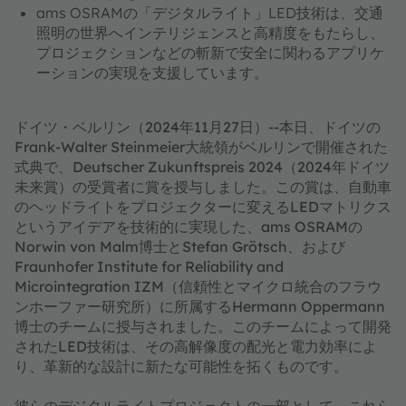
ams OSRAMの「デジタルライト」LED技術は、交通
照明の世界へインテリジェンスと高精度をもたらし、
プロジェクションなどの斬新で安全に関わるアプリケ
ーションの実現を支援しています。
ドイツ・ベルリン（2024年11月27日）--本日、ドイツの
Frank-Walter Steinmeier大統領がベルリンで開催された
式典で、Deutscher Zukunftspreis 2024（2024年ドイツ
未来賞）の受賞者に賞を授与しました。この賞は、自動車
のヘッドライトをプロジェクターに変えるLEDマトリクス
というアイデアを技術的に実現した、ams OSRAMの
Norwin von Malm博士とStefan Grötsch、および
Fraunhofer Institute for Reliability and
Microintegration IZM（信頼性とマイクロ統合のフラウ
ンホーファー研究所）に所属するHermann Oppermann
博士のチームに授与されました。このチームによって開発
されたLED技術は、その高解像度の配光と電力効率によ
り、革新的な設計に新たな可能性を拓くものです。
彼らのデジタルライトプロジェクトの一部として、これら