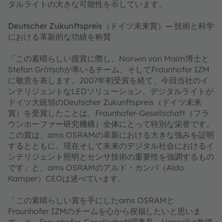
タルライトの大きな可能性を示しています。
Deutscher Zukunftspreis（ドイツ未来賞）— 技術と科学
における革新的な功績を称賛
「この素晴らしい授賞に際し、Norwin von Malm博士と
Stefan Grötschが率いるチーム、そしてFraunhofer IZM
に敬意を表します。2007年初受賞を経て、今回当社のイ
ンテリジェントなLEDソリューション、デジタルライトが
ドイツ大統領のDeutscher Zukunftspreis（ドイツ未来
賞）を受賞したことは、Fraunhofer-Gesellschaft（フラ
ウンホーファー研究機構）全体にとって特別な栄誉です。
この賞は、ams OSRAMの革新における大きな強みを証明
するとともに、現在そして未来のデジタル社会におけるイ
ンテリジェント照明とセンサ技術の重要性を強調するもの
です」と、ams OSRAMのアルド・カンパ（Aldo
Kamper）CEOは述べています。
「この素晴らしい賞を手にしたams OSRAMと
Fraunhofer IZMのチームを心から祝福したいと思いま
す」と、Fraunhofer-Gesellschaft理事長、Hanselka教授