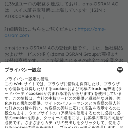
に36億ユーロの収益を達成しており、ams-OSRAM AG
は、スイス証券取引所に上場しています（ISIN：
AT0000A3EPA4）。
詳細情報はこちらをご覧ください：
https://ams-
osram.com
amsはams-OSRAM AGの登録商標です。また、当社製品
およびサービスの多くはams OSRAM Groupの商標また
は登録商標です。ここで記載されるその他全ての企業名お
よび製品名は、各所有者の商標または登録商標である場合
があります。
ams OSRAMのソーシャルメディアチャンネルをご購読く
ださい：
>LinkedIn
>YouTube
Fraunhofer IZMについて