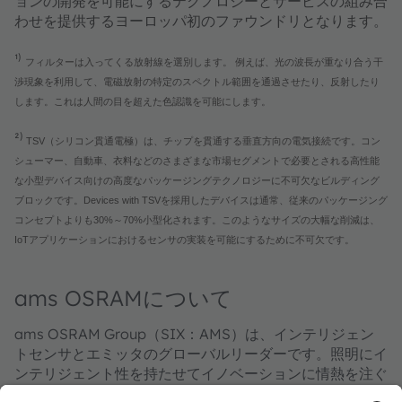
ョンの開発を可能にするテクノロジーとサービスの組み合
わせを提供するヨーロッパ初のファウンドリとなります。
¹⁾
フィルターは入ってくる放射線を選別します。 例えば、光の波長が重なり合う干
渉現象を利用して、電磁放射の特定のスペクトル範囲を通過させたり、反射したり
します。これは人間の目を超えた色認識を可能にします。
²⁾
TSV（シリコン貫通電極）は、チップを貫通する垂直方向の電気接続です。コン
シューマー、自動車、衣料などのさまざまな市場セグメントで必要とされる高性能
な小型デバイス向けの高度なパッケージングテクノロジーに不可欠なビルディング
ブロックです。Devices with TSVを採用したデバイスは通常、従来のパッケージング
コンセプトよりも30%～70%小型化されます。このようなサイズの大幅な削減は、
IoTアプリケーションにおけるセンサの実装を可能にするために不可欠です。
ams OSRAMについて
ams OSRAM Group（SIX：AMS）は、インテリジェン
トセンサとエミッタのグローバルリーダーです。照明にイ
ンテリジェント性を持たせてイノベーションに情熱を注ぐ
ことで、私たちは人々の生活を豊かにします。