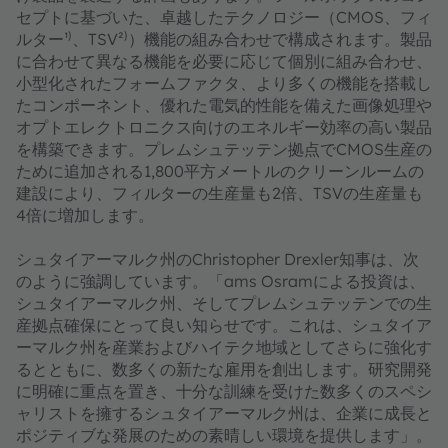
セプトに基づいた、卓越したテクノロジー（CMOS、フィ
ルター¹⁾、TSV²⁾）機能の組み合わせで構成されます。製品
に合わせて異なる機能を必要に応じて個別に組み合わせ、
小型化されたフォームファクタ、より多くの機能を搭載し
たコンポーネント、優れた電気的性能を備えた画像処理や
オプトエレクトロニクス向けのエネルギー効率の高い製品
を構築できます。プレムシュテッテン拠点でCMOS生産の
ために追加される1,800平方メートルのクリーンルームの
建設により、フィルターの生産量も2倍、TSVの生産量も
4倍に増加します。
シュタイアーマルク州のChristopher Drexler知事は、次
のように強調しています。「ams Osramによる投資は、
シュタイアーマルク州、そしてプレムシュテッテンでの生
産拠点確保にとって良い知らせです。これは、シュタイア
ーマルク州を産業およびハイテク地域としてさらに強化す
るとともに、数多くの新たな雇用を創出します。研究開発
に明確に重点を置き、十分な訓練を受けた数多くのスペシ
ャリストを擁するシュタイアーマルク州は、企業に成長と
ポジティブな発展のための素晴しい環境を提供します」。