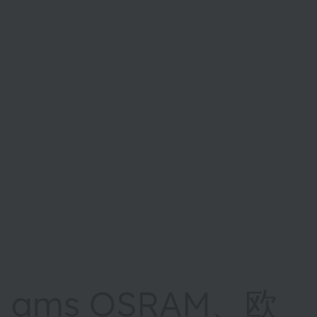
ams OSRAM、欧