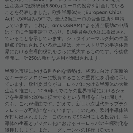
生産拠点で総額5億8,800万ユーロの投資を計画している
ことを発表しました。欧州半導体法（European Chips
Act）の枠組みの中で、最大2億ユーロの資金援助を申請
しています。これは、ams OSRAMによる資金援助の申請
はすでに予備申請中であり、EU委員会の承認に提出され
ていることを示しています。シュタイアーマルク州の生産
拠点で計画されている新工場は、オーストリアの半導体業
界における主導的役割をさらに拡大するものです。今後数
年間に、計250の新たな雇用が創出されます。
半導体市場における世界的な情勢は、将来に向けて革新的
なキーテクノロジーに投資することの重要性を明確に示し
ています。欧州委員会がヨーロッパにおける半導体の大量
生産を推進し、2030年までにその世界市場におけるシェ
アを生産量の20%に拡大するという目標を自らに課した
のも、これが理由です。加えて、新しい次世代チップテク
ノロジーが可能になっています。このため、欧州半導体法
が打ち出されました。このams OSRAMによる投資は、半
導体の生産とデジタル化におけるヨーロッパの主権強化を
後押しします。また、「グリーンへの移行（Green