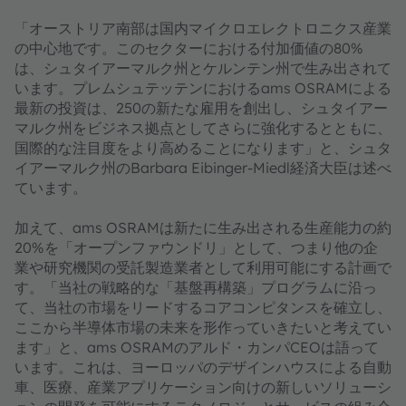
「オーストリア南部は国内マイクロエレクトロニクス産業
の中心地です。このセクターにおける付加価値の80%
は、シュタイアーマルク州とケルンテン州で生み出されて
います。プレムシュテッテンにおけるams OSRAMによる
最新の投資は、250の新たな雇用を創出し、シュタイアー
マルク州をビジネス拠点としてさらに強化するとともに、
国際的な注目度をより高めることになります」と、シュタ
イアーマルク州のBarbara Eibinger-Miedl経済大臣は述べ
ています。
加えて、ams OSRAMは新たに生み出される生産能力の約
20%を「オープンファウンドリ」として、つまり他の企
業や研究機関の受託製造業者として利用可能にする計画で
す。「当社の戦略的な「基盤再構築」プログラムに沿っ
て、当社の市場をリードするコアコンピタンスを確立し、
ここから半導体市場の未来を形作っていきたいと考えてい
ます」と、ams OSRAMのアルド・カンパCEOは語って
います。これは、ヨーロッパのデザインハウスによる自動
車、医療、産業アプリケーション向けの新しいソリューシ