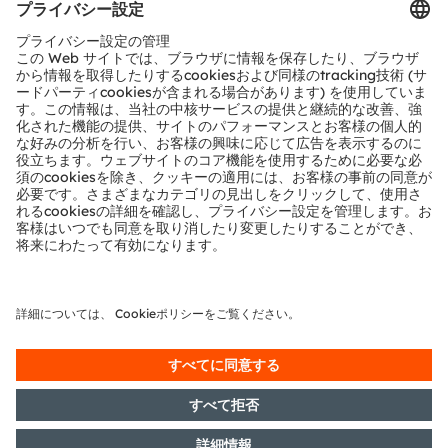
合計して110年以上の歴史を持ち、センサと照明テクノロ
ジーでグローバルな産業能力を提供可能な想像力、深い技
術的専門知識、企業力を中核としています。当社は、自動
車、産業、医療、コンシューマー市場のお客様が競争力を
維持することを可能にするイノベーションを創出し、環境
負荷の軽減を行う一方で、健康、安全、利便性の面で生活
の質を向上させるイノベーションの推進を行っています。
世界中の約20,000人の従業員は、センシング、イルミネ
ーション、ビジュアライゼーションの分野でイノベーショ
ンを起こし、運転をより安全に、医療診断をより正確に、
そして日々のコミュニケーションをより豊かにしていま
す。その業務は画期的なアプリケーションのための技術を
生み出しており、これは15,000件以上の特許の取得・出
願に反映されています。また、オーストリアのプレムシュ
テッテン／グラーツに本社を置き、ドイツ・ミュンヘンに
共同の本社を設置しています。そしてグループは2023年
に36億ユーロの収益を達成しており、ams-OSRAM AG
は、スイス証券取引所に上場しています（ISIN：