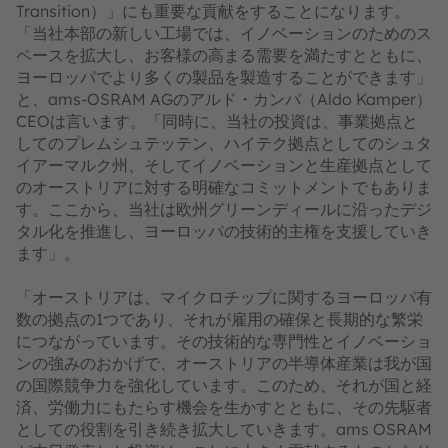
Transition）」にも重要な貢献をすることになります。
「当社本部の新しい工場では、イノベーションのためのス
ペースを拡大し、お客様の高まる需要を満たすとともに、
ヨーロッパでより多くの製品を製造することができます」
と、ams-OSRAM AGのアルド・カンパ（Aldo Kamper）
CEOは言います。「同時に、当社の投資は、事業拠点と
してのプレムシュテッテン、ハイテク拠点としてのシュタ
イアーマルク州、そしてイノベーションと生産拠点として
のオーストリアに対する明確なコミットメントでもありま
す。ここから、当社は欧州グリーンディールに沿ったデジ
タル化を推進し、ヨーロッパの技術的主権を支援していき
ます」。
「オーストリアは、マイクロチップに関するヨーロッパ有
数の拠点の1つであり、それが雇用の確保と長期的な繁栄
につながっています。その技術的な専門性とイノベーショ
ンの強みのおかげで、オーストリアの半導体産業は我が国
の国際競争力を強化しています。このため、それが国と経
済、労働力にもたらす機会を生かすとともに、その先駆者
としての役割を引き続き拡大していきます。ams OSRAM