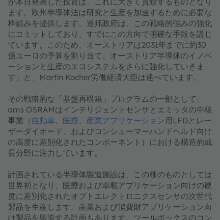
が本日発表した投資は、これに大きく貢献するものとなり
ます。欧州半導体法は研究と生産を加速するために必要な
枠組みを提供します。連邦政府は、この戦略的強みの強化
にコミットしており、すでにこの方向で明確な手段を講じ
ています。このため、オーストリアは2031年までに約30
億ユーロの予算を割り当て、オーストリア半導体のイノベ
ーションと生産のエコシステムをさらに強化していきま
す」と、Martin Kocher労働経済大臣は述べています。
その戦略的な「基盤再構築」プログラムの一部として、
ams OSRAMはインテリジェントセンサとエミッタの中核
事業（
自動車
、
医療
、
産業アプリケーション
用LEDとレー
ザーダイオード、およびコンシューマーハンドヘルド向け
の高度に差別化されたコンポーネント）における構造的成
長分野に注力しています。
計画されている半導体製造施設は、この種のものとしては
世界初となり、医療および車載アプリケーション向けの硬
度に差別化されたオプトエレクトロニクスセンサの次世代
製品を生産します。産業および消費財アプリケーション向
け製品を製造する計画もあります。ツールボックスのコン