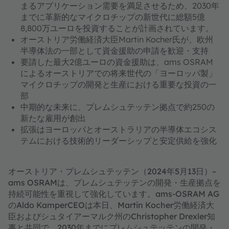
まるアプリケーション需要を満足させるため、2030年
までに革新的なマイクロチップの新世代に総額5億
8,800万ユーロを投資することが計画されています。
オーストリア労働経済大臣Martin Kocher氏が、欧州
半導体法の一部として資金援助の申請を歓迎・支持
要請した最大2億ユーロの資金援助は、ams OSRAM
によるオーストリアでの将来世代の「ヨーロッパ製」
マイクロチップの開発と生産における重要な投資の一
部
中期的な未来に、プレムシュテッテン拠点で約250の
新たな雇用が創出
拡張はヨーロッパとオーストラリアの半導体エコシス
テムにおける技術的リーダーシップと安定供給を強化
オーストリア・プレムシュテッテン（2024年5月13日）–
ams OSRAMは、プレムシュテッテンの開発・生産拠点を
持続可能性を重視して強化しています。ams-OSRAM AG
のAldo KamperCEOは本日、Martin Kocher労働経済大
臣およびシュタイアーマルク州のChristopher Drexler知
事と共同で、2030年までにプレムシュテッテンの開発・