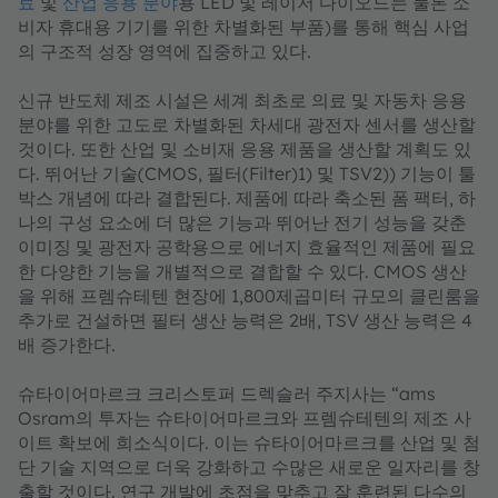
료
및
산업 응용 분야
용 LED 및 레이저 다이오드는 물론 소
비자 휴대용 기기를 위한 차별화된 부품)를 통해 핵심 사업
의 구조적 성장 영역에 집중하고 있다.
신규 반도체 제조 시설은 세계 최초로 의료 및 자동차 응용
분야를 위한 고도로 차별화된 차세대 광전자 센서를 생산할
것이다. 또한 산업 및 소비재 응용 제품을 생산할 계획도 있
다. 뛰어난 기술(CMOS, 필터(Filter)1) 및 TSV2)) 기능이 툴
박스 개념에 따라 결합된다. 제품에 따라 축소된 폼 팩터, 하
나의 구성 요소에 더 많은 기능과 뛰어난 전기 성능을 갖춘
이미징 및 광전자 공학용으로 에너지 효율적인 제품에 필요
한 다양한 기능을 개별적으로 결합할 수 있다. CMOS 생산
을 위해 프렘슈테텐 현장에 1,800제곱미터 규모의 클린룸을
추가로 건설하면 필터 생산 능력은 2배, TSV 생산 능력은 4
배 증가한다.
슈타이어마르크 크리스토퍼 드렉슬러 주지사는 “ams
Osram의 투자는 슈타이어마르크와 프렘슈테텐의 제조 사
이트 확보에 희소식이다. 이는 슈타이어마르크를 산업 및 첨
단 기술 지역으로 더욱 강화하고 수많은 새로운 일자리를 창
출할 것이다. 연구 개발에 초점을 맞추고 잘 훈련된 다수의