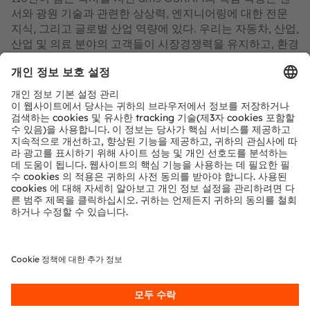
서와 광원 기술과 관련한 상상력, 엔지니어링에 대한 전문
지식, 그리고 글로벌 산업 역량에 있다. 우리는 자동차, 산업,
산업 및 의료 분야의 고객들이 시장경쟁력을 유지하고, 환경
에 미치는 악영향을 줄이면서 건강, 안전, 편의 측면에서 삶
의 질을 유의미하게 향상시키는 혁신을 추구할 수 있도록 하
는 획기적인 혁신을 창출하고 있다.
전 세계 21,000명 이상의 ams OSRAM 직원들은 더욱 안전
한 여행과 정확한 의료 진단을 가능하게 하고 일상 소통의
순간을 더욱 풍요롭게 하기 위해 센싱, 조명과 시각화의 혁
신에 역량을 집중하고 있다. 획기적인 애플리케이션을 위한
기술을 개발하는 것이 우리의
일이며, 15,000개가 넘는 특허의 등록과 출원이 이러한 우
리의 노력을 보여주고 있다. 오스트리아 그라츠 프렘슈테텐
과 독일 뮌헨 두 곳에 본사를 두고 있는 ams 그룹은 2022년
에 총 48억 유로를 훨씬 넘는 매출을 달성했으며 스위스 증
권거래소에 ams-OSRAM AG로 상장되어 있다(ISIN:
AT0000A18XM4).
자세한 내용은
https://ams-osram.com
참조.