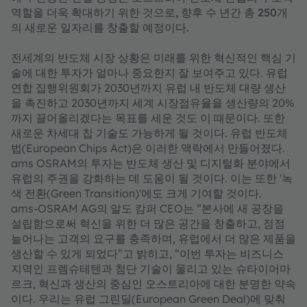
역할을 더욱 확대하기 위한 것으로, 향후 수 년간 총 250개
의 새로운 일자리를 창출할 예정이다.
전세계의 반도체 시장 상황은 미래를 위한 혁신적인 핵심 기
술에 대한 투자가 얼마나 중요한지 잘 보여주고 있다. 유럽
연합 집행위원회가 2030년까지 유럽 내 반도체 대량 생산
을 촉진하고 2030년까지 세계 시장점유율을 생산량의 20%
까지 끌어올리겠다는 목표를 세운 것도 이 때문이다. 또한
새로운 차세대 칩 기술도 가능하게 될 것이다. 유럽 반도체
법(European Chips Act)은 이러한 맥락에서 만들어졌다.
ams OSRAM의 투자는 반도체 생산 및 디지털화 분야에서
유럽의 주권을 강화하는 데 도움이 될 것이다. 이는 또한 '녹
색 전환(Green Transition)'에도 크게 기여할 것이다.
ams-OSRAM AG의 알도 캄퍼 CEO는 “본사에 새 공장을
설립함으로써 혁신을 위한 더 많은 공간을 창출하고, 점점
늘어나는 고객의 요구를 충족하며, 유럽에서 더 많은 제품을
생산할 수 있게 되었다”고 밝히고, “이번 투자는 비즈니스
지역인 프렘슈테텐과 첨단 기술이 몰리고 있는 슈타이어마
르크, 혁신과 생산의 중심인 오스트리아에 대한 분명한 약속
이다. 우리는 유럽 그린딜(European Green Deal)에 맞춰