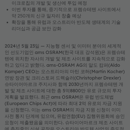
이크로칩의 개발 및 생산에 투입 예정
이번 투자를 통해, 중기적으로 프렘슈테텐 사이트에서
약 250개의 신규 일자리 창출 예상
확장을 통해 유럽과 오스트리아 반도체 생태계의 기술
리더십과 공급 보안 강화
2024년 5월 23일 — 지능형 센서 및 이미터 분야의 세계적
인 선도기업인 ams OSRAM(한국 대표 강석원)은 프렘슈테
텐에 위치한 자사의 개발 및 제조 사이트를 지속적으로 강화
하고 있다고 밝혔다. ams-OSRAM AG의 알도 캄퍼(Aldo
Kamper) CEO는 오스트리아의 마틴 코허(Martin Kocher)
연방 장관 및 크리스토퍼 드렉슬러(Christopher Drexler)
슈타이어마르크 주지사와 함께 2030년까지 프렘슈테텐 개
발 및 제조 사이트에 대한 총 5억8800만 유로 규모의 투자
계획을 발표했다. 최근 ams OSRAM은 유럽 반도체법
(European Chips Act)에 따라 최대 2억 유로의 자금 지원
을 신청했다. 이는 ams OSRAM의 자금 지원 신청이 이미
사전 통지 단계에 있으며, 유럽연합(EU) 집행위원회에 승인
요청이 제출됐음을 의미한다. 슈타이어마르크 제조 사이트
에 추진중인 신설 공장은 오스트리아 반도체 산업의 주도적