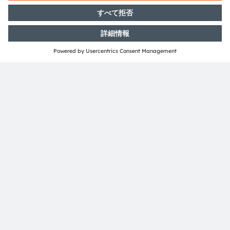
ams OSRAM広報担当
Andrea Gregori
電話:
+89 6213-2519
メール:
andrea.gregori@ams-osram.com
ams-osram.com