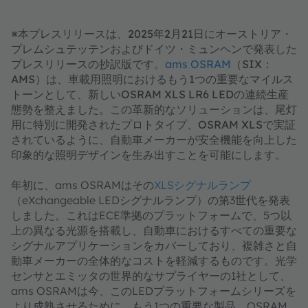
※本プレスリリースは、2025年2月21日にオーストリア・
プレムシュテッテンおよびドイツ・ミュンヘンで発表した
プレスリリースの抄訳版です。
ams OSRAM
（SIX：
AMS）は、車載用照明におけるもう1つの重要なマイルス
トーンとして、新しいOSRAM XLS LR6 LEDの連続生産
態勢を整えました。この革新的なソリューションは、尾灯
用に特別に開発されたプロトタイプ、OSRAM XLSで実証
されているように、自動車メーカーが安全機能を向上した
印象的な照明デザインを生み出すことを可能にします。
年初に、ams OSRAMはその
XLSシグナルランプ
（eXchangeable LEDシグナルランプ）の第3世代を発表
しました。これはECE準拠のプラットフォームで、5つ以
上の異なる光源を搭載し、自動車におけるすべての重要な
シグナルアプリケーションをカバーしており、複雑さと自
動車メーカーの全体的なコストを軽減するものです。光学
センサとエミッタの世界的なサプライヤーの1社として、
ams OSRAMは今、このLEDプラットフォームシリーズを
より成熟させるために、もう1つの重要な製品、OSRAM