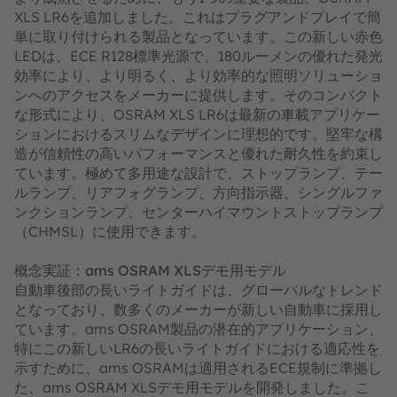
XLS LR6を追加しました。これはプラグアンドプレイで簡
単に取り付けられる製品となっています。この新しい赤色
LEDは、ECE R128標準光源で、180ルーメンの優れた発光
効率により、より明るく、より効率的な照明ソリューショ
ンへのアクセスをメーカーに提供します。そのコンパクト
な形式により、OSRAM XLS LR6は最新の車載アプリケー
ションにおけるスリムなデザインに理想的です。堅牢な構
造が信頼性の高いパフォーマンスと優れた耐久性を約束し
ています。極めて多用途な設計で、ストップランプ、テー
ルランプ、リアフォグランプ、方向指示器、シングルファ
ンクションランプ、センターハイマウントストップランプ
（CHMSL）に使用できます。
概念実証：ams OSRAM XLSデモ用モデル
自動車後部の長いライトガイドは、グローバルなトレンド
となっており、数多くのメーカーが新しい自動車に採用し
ています。ams OSRAM製品の潜在的アプリケーション、
特にこの新しいLR6の長いライトガイドにおける適応性を
示すために、ams OSRAMは適用されるECE規制に準拠し
た、ams OSRAM XLSデモ用モデルを開発しました。こ