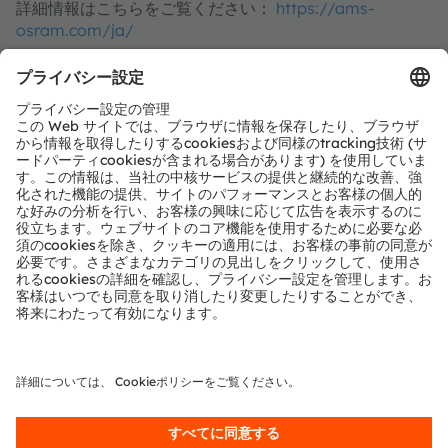
詳細情報はこちらをご覧ください：
https://ams-
osram.com/ja/
amsはams-OSRAM AGの登録商標です。また、当社製品
およびサービスの多くはams OSRAM Groupの商標また
は登録商標です。ここで記載されるその他全ての企業名お
よび製品名は、各所有者の商標または登録商標である場合
があります。
ams OSRAMのソーシャルメディアチャンネルをご購読く
ださい：
>LinkedIn
>YouTube