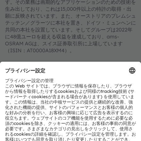
す。その業務は画期的なアプリケーションのための技術を
生み出しており、これは15,000件以上の特許の取得・出
願に反映されています。また、オーストリアのプレムシュ
テッテン／グラーツに本社を置き、ドイツ・ミュンヘンに
共同の本社を設置しています。そしてグループは2022年
に48億ユーロを超える収益を達成しており、ams-
OSRAM AGは、スイス証券取引所に上場しています
（ISIN：AT0000A18XM4）。
詳細情報はこちらをご覧ください：
https://ams-
osram.com/ja/
amsはams-OSRAM AGの登録商標です。また、当社製品
およびサービスの多くはams OSRAM Groupの商標また
は登録商標です。ここで記載されるその他全ての企業名お
よび製品名は、各所有者の商標または登録商標である場合
があります。
ams OSRAMのソーシャルメディアチャンネルをご購読く
ださい：
>Twitter
>LinkedIn
>Facebook
>YouTube