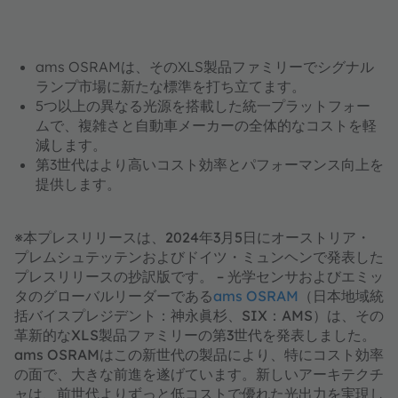
ams OSRAMは、そのXLS製品ファミリーでシグナル
ランプ市場に新たな標準を打ち立てます。
5つ以上の異なる光源を搭載した統一プラットフォー
ムで、複雑さと自動車メーカーの全体的なコストを軽
減します。
第3世代はより高いコスト効率とパフォーマンス向上を
提供します。
※本プレスリリースは、2024年3月5日にオーストリア・
プレムシュテッテンおよびドイツ・ミュンヘンで発表した
プレスリリースの抄訳版です。 – 光学センサおよびエミッ
タのグローバルリーダーである
ams OSRAM
（日本地域統
括バイスプレジデント：神永眞杉、SIX：AMS）は、その
革新的なXLS製品ファミリーの第3世代を発表しました。
ams OSRAMはこの新世代の製品により、特にコスト効率
の面で、大きな前進を遂げています。新しいアーキテクチ
ャは、前世代よりずっと低コストで優れた光出力を実現し