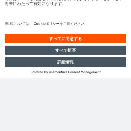
Media Relations
Andrea Gregori
Phone:
+89 6213-2519
Email:
andrea.gregori@ams-osram.com
ams-osram.com
共有：