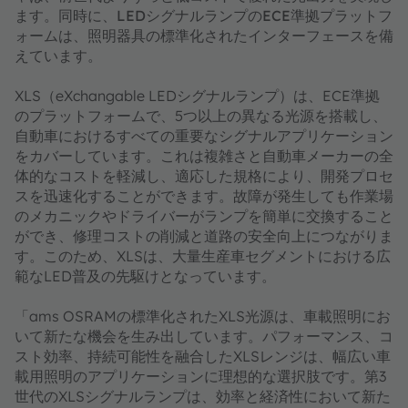
ます。同時に、LEDシグナルランプのECE準拠プラットフ
ォームは、照明器具の標準化されたインターフェースを備
えています。
XLS（eXchangable LEDシグナルランプ）は、ECE準拠
のプラットフォームで、5つ以上の異なる光源を搭載し、
自動車におけるすべての重要なシグナルアプリケーション
をカバーしています。これは複雑さと自動車メーカーの全
体的なコストを軽減し、適応した規格により、開発プロセ
スを迅速化することができます。故障が発生しても作業場
のメカニックやドライバーがランプを簡単に交換すること
ができ、修理コストの削減と道路の安全向上につながりま
す。このため、XLSは、大量生産車セグメントにおける広
範なLED普及の先駆けとなっています。
「ams OSRAMの標準化されたXLS光源は、車載照明にお
いて新たな機会を生み出しています。パフォーマンス、コ
スト効率、持続可能性を融合したXLSレンジは、幅広い車
載用照明のアプリケーションに理想的な選択肢です。第3
世代のXLSシグナルランプは、効率と経済性において新た