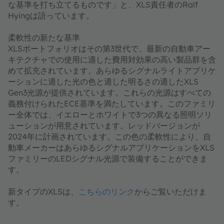
な基準を打ち立てるものです」と、XLS責任者のRalf
Hyingは語っています。​​​​​​​
柔軟性の新たな基準
XLSポートフォリオはその第3世代で、最新の自動車アー
キテクチャでの使用に適した費用対効果の高い製品群を含
めて拡充されています。あらゆるシグナルライトアプリケ
ーションに適した光の色と適した明るさの適したXLS
Gen3光源が提供されています。これらの光源はすべての
義務付けられたECE基準を満たしています。このファミリ
ー全体では、イエローとホワイトで3つの異なる照明ソリ
ューションが用意されています。レッドバージョンが
2024年に計画されています。この色の柔軟性により、自
動車メーカーはあらゆるシグナルアプリケーションをXLS
ファミリーのLEDシグナル光源で装備することができま
す。
新タイプのXLSは、
こちらのリンク
からご覧いただけま
す。