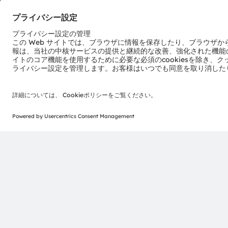
ams-OSRAM AG
Tobelbader Straße 30
8141 Premstaetten
Austria
電話:
+43 3136 500-0
© 2026 ams-OSRAM AG. All rights reserved.