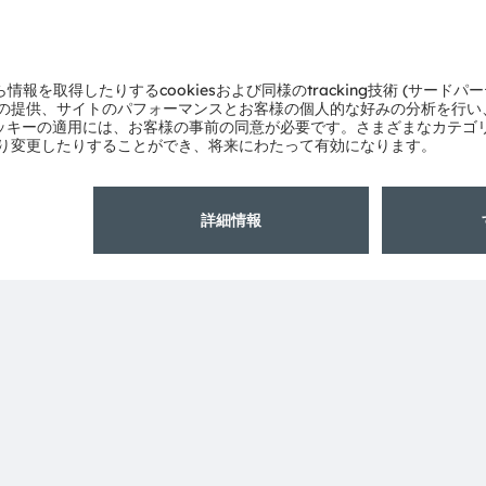
ams OSRAMについて
サポート
ニュースルーム
製品選択ツー
投資家情報
ダウンロード
サステナビリティ
ツール
拠点と代理店
お問い合わせ
採用情報
テクニカルサ
アクセシビリティ
パートナーネ
通報
プライバシーポリシー
利用規約
取引条件
インプリント
Co
粤ICP备10066670号