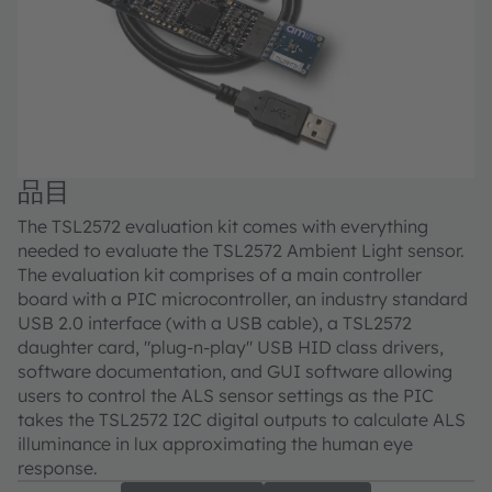
品目
The TSL2572 evaluation kit comes with everything
needed to evaluate the TSL2572 Ambient Light sensor.
The evaluation kit comprises of a main controller
board with a PIC microcontroller, an industry standard
USB 2.0 interface (with a USB cable), a TSL2572
daughter card, "plug-n-play" USB HID class drivers,
software documentation, and GUI software allowing
users to control the ALS sensor settings as the PIC
takes the TSL2572 I2C digital outputs to calculate ALS
illuminance in lux approximating the human eye
response.