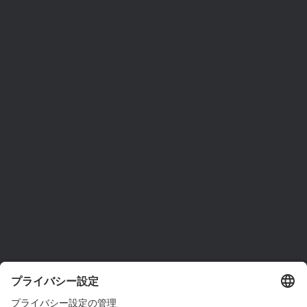
ams OSRAMについて
ニュースルーム
投資家情報
サステナビリティ
拠点と代理店
採用情報
アクセシビリティ
サポート
製品選択ツール
ダウンロードセンター
ツール
お問い合わせ
テクニカルサポート