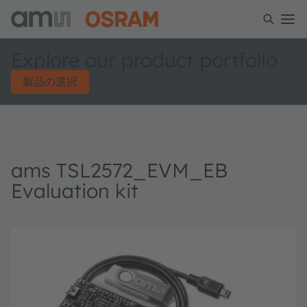
Explore our product portfolio
製品の選択
ams TSL2572_EVM_EB
Evaluation kit