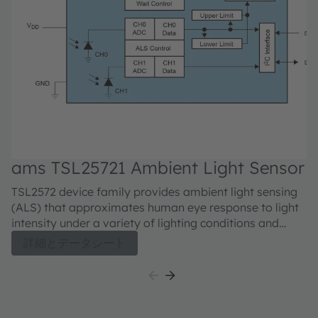
ams TSL25721 Ambient Light Sensor
a
TSL2572 device family provides ambient light sensing
Th
(ALS) that approximates human eye response to light
s
intensity under a variety of lighting conditions and
to
through a variety of attenuation materials. Accurate
an
詳細とデータシート
ALS measurements are the result of TAOS’ patented
Ac
dual-diode technology and the UV rejection filter
pa
incorporated in the package. The operating range can
fi
be extended to 60000 LUX when the low-gain mode is
op
use. The TSL2572 device is particularly useful for
wh