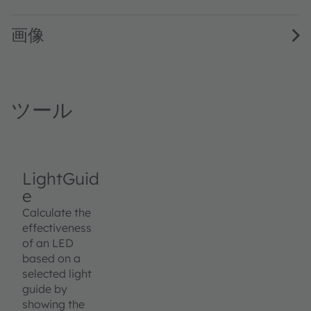
画像
ツール
LightGuid
e
Calculate the
effectiveness
of an LED
based on a
selected light
guide by
showing the