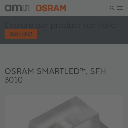
Explore our product portfolio
製品の選択
OSRAM SMARTLED™, SFH
3010