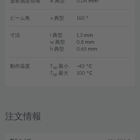
放射感度領域
A
典型
0.04
mm²
ビーム角
∢
典型
160
°
寸法
l
典型
1.3
mm
w
典型
0.8
mm
h
典型
0.65
mm
動作温度
T
最小
-40
°C
op
T
最大
100
°C
op
注文情報
製
注