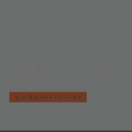
その他 フォトトランジスタ
世界中の一流企業が、ams OSRAMの持つ先進システ
ム設計のノウハウに依存しています。
もっと見る フォトトランジスタ