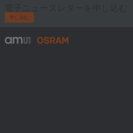
電子ニュースレターを申し込む
申し込む
ams-OSRAM AG
Tobelbader Straße 30
8141 Premstaetten
Austria
電話:
+43 3136 500-0
ams OSRAMについて
ニュースルーム
投資家情報