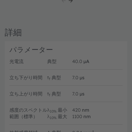
詳細
パラメーター
光電流
典型
40.0
µA
立ち下がり時間
t
典型
7.0
µs
f
立ち上がり時間
t
典型
7.0
µs
f
感度のスペクトル
λ
最小
420
nm
10%
範囲（標準）
λ
最大
1100
nm
10%