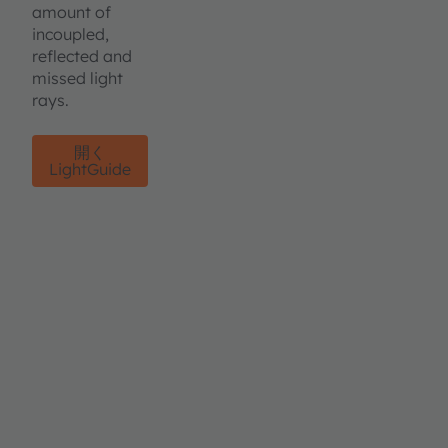
amount of
incoupled,
reflected and
missed light
rays.
開く
LightGuide