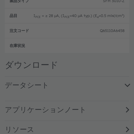
品
文
SFH 3010-Z
品
タ
コ
目
イ
ー
プ
ド
I
= ≥ 28 µA, (I
=40 µA typ.) (E
=0.5 mW/cm²)
PCE
PCE
e
Q65110A6458
生産
ダウンロード
データシート
SFH 3010 · Datasheet · PDF · en_US
アプリケーションノート
リソース