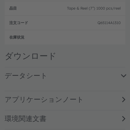
Tape & Reel (7”) 1000 pcs/reel
Q65114A1310
フル
ダウンロード
データシート
TMD2712 DS000749 · Datasheet · PDF · en_US
アプリケーションノート
環境関連文書