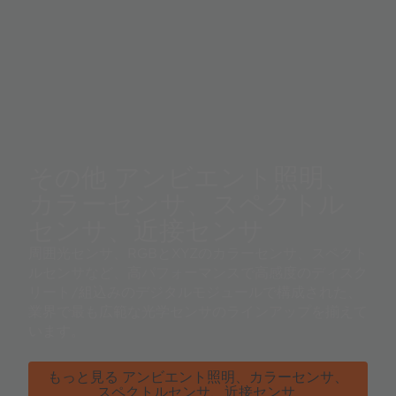
その他 アンビエント照明、
カラーセンサ、スペクトル
センサ、近接センサ
周囲光センサ、RGBとXYZのカラーセンサ、スペクト
ルセンサなど、高パフォーマンスで高感度のディスク
リート/組込みのデジタルモジュールで構成された、
業界で最も広範な光学センサのラインアップを揃えて
います。
もっと見る アンビエント照明、カラーセンサ、
スペクトルセンサ、近接センサ