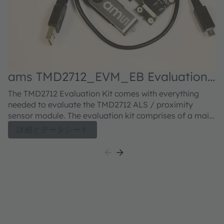
ams TMD2712_EVM_EB Evaluation
kit
The TMD2712 Evaluation Kit comes with everything
needed to evaluate the TMD2712 ALS / proximity
sensor module. The evaluation kit comprises of a main
controller board with a PIC microcontroller, an industry
詳細とデータシート
standard USB 2.0 interface (with a USB cable), a
TMD2712 module daughter card, "plug-n-play" USB
HID class drivers, software documentation, and GUI
software allowing users to control the ALS / proximity
sensor settings as the PIC takes the TMD2712 I²C
digital outputs to calculate ALS and proximity.