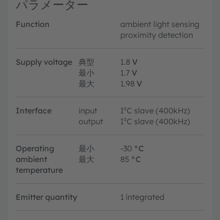
パラメーター
Function
ambient light sensing
proximity detection
Supply voltage
典型
1.8
V
最小
1.7
V
最大
1.98
V
Interface
input
I²C slave (400kHz)
output
I²C slave (400kHz)
Operating
最小
-30
°C
ambient
最大
85
°C
temperature
Emitter quantity
1 integrated