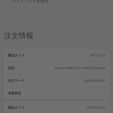
ディスプレイ管理
注文情報
製
注
品
文
TMD27123
品
タ
コ
目
イ
ー
プ
ド
Tape & Reel (13”) 10000 pcs/reel
Q65114A1309
注文
TMD27123M