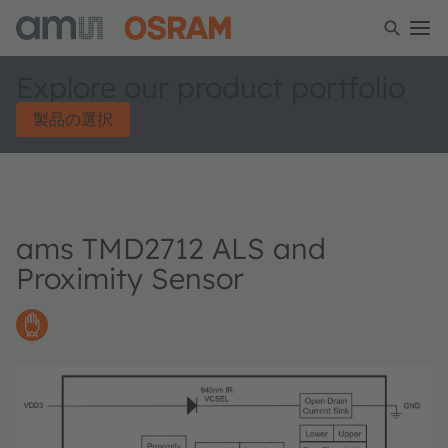
Explore our product portfolio
製品の選択
ams TMD2712 ALS and
Proximity Sensor