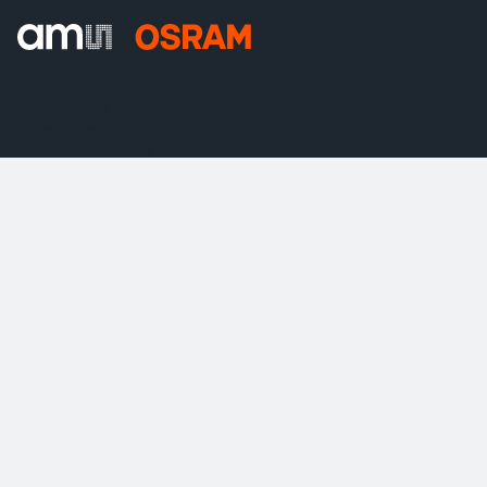
ams-OSRAM AG
Tobelbader Straße 30
8141 Premstaetten
Austria
電話:
+43 3136 500-0
ams OSRAMについて
ニュースルーム
投資家情報
サステナビリティ
拠点と代理店
採用情報
アクセシビリティ