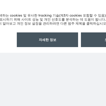
ams OSRAM 소개
지원
뉴스룸
제품 선택기
투자자
다운로드 센
지속 가능성
툴
위치 & 분포
문의
인재채용
기술 지원
접근성
파트너 네트
내부 고발