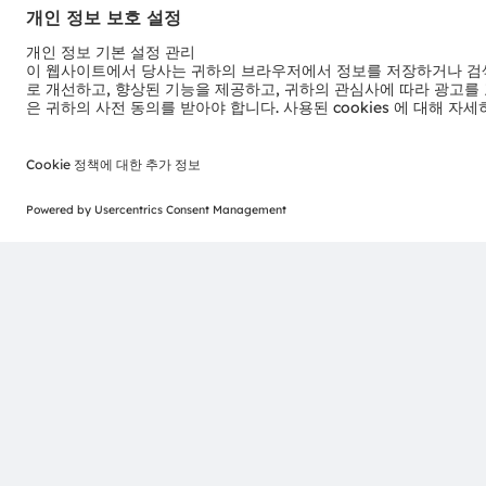
뉴스레터 가입
ams-OSRAM AG
Tobelbader Straße 30
8141 Premstaetten
Austria
전화:
+43 3136 500-0