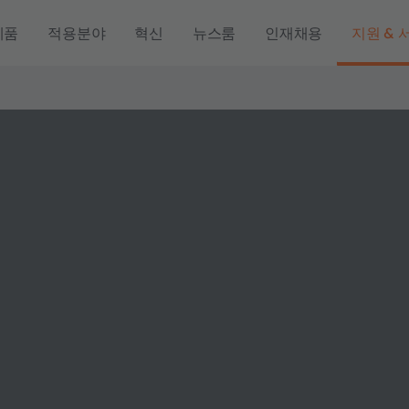
제품
적용분야
혁신
뉴스룸
인재채용
지원 & 