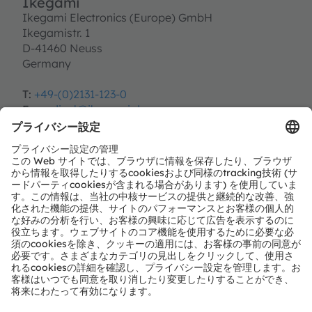
Ikegami
Ikegami Electronics (Europe) GmbH
Ikegamistr. 1
D-41460 Neuss
Germany
T:
+49-(0)2131-123-0
E:
medical@ikegami.de
https://www.ikegami.de/home.html
パートナーレベル
Preferred
パートナーのタイプ
モジュールとソリューションのプロバイダー
地域
ヨーロッパ、中東、アフリカ
日本