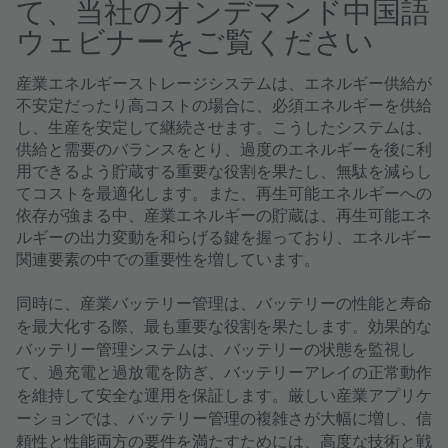
て、当社のオンデマンド中国語
ウェビナーをご覧ください
産業エネルギーストレージシステムは、エネルギー供給が
不安定だったり高コストの場合に、必須エネルギーを供給
し、生産を安定して継続させます。こうしたシステムは、
供給と需要のバランスをとり、過度のエネルギーを後に利
用できるよう貯蔵する重要な役割を果たし、無駄を減らし
てコストを最適化します。また、再生可能エネルギーへの
依存が強まる中、産業エネルギーの貯蔵は、再生可能エネ
ルギーの出力変動を和らげる鍵を握っており、エネルギー
関連要素の中での重要性を増しています。
同時に、産業バッテリー管理は、バッテリーの性能と寿命
を最大化する際、最も重要な役割を果たします。効果的な
バッテリー管理システムは、バッテリーの状態を監視し
て、過充電と過放電を防ぎ、バッテリーアレイの正常動作
を維持して安全な運用を保証します。厳しい産業アプリケ
ーションでは、バッテリー管理の複雑さが大幅に増し、信
頼性と性能両方の要件を満たすためには、高度な技術と戦