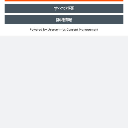
共有：
ams-OSRAM AG
Tobelbader Straße 30
8141 Premstaetten
Austria
電話:
+43 3136 500-0
ams OSRAMについて