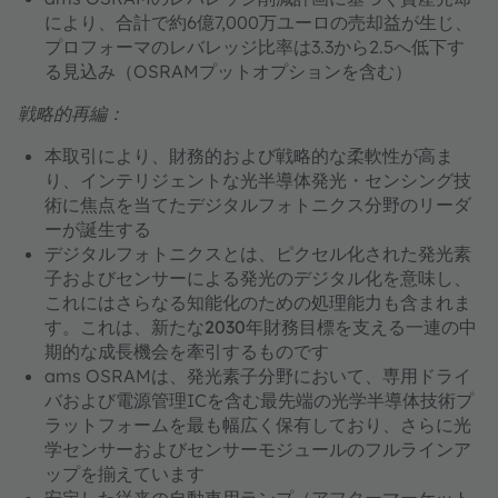
により、合計で約6億7,000万ユーロの売却益が生じ、
プロフォーマのレバレッジ比率は3.3から2.5へ低下す
る見込み（OSRAMプットオプションを含む）
戦略的再編：
本取引により、財務的および戦略的な柔軟性が高ま
り、
インテリジェントな光半導体発光・センシング技
術
に焦点を当てた
デジタルフォトニクス分野のリーダ
ー
が誕生する
デジタルフォトニクスとは、
ピクセル化された発光素
子およびセンサーによる発光のデジタル化を意味し、
これにはさらなる知能化のための処理能力も含まれま
す。これは、
新たな2030年財務目標を支える
一連の中
期的な成長機会を牽引するものです
ams OSRAMは、発光素子分野において、専用ドライ
バおよび電源管理ICを含む
最先端の光学半導体技術プ
ラットフォームを最も幅広く
保有しており、さらに光
学センサーおよびセンサーモジュールのフルラインア
ップを揃えています