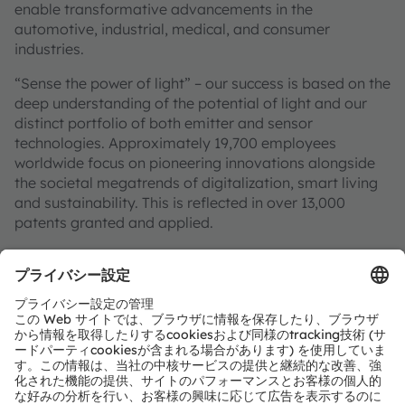
enable transformative advancements in the
automotive, industrial, medical, and consumer
industries.
“Sense the power of light” – our success is based on the
deep understanding of the potential of light and our
distinct portfolio of both emitter and sensor
technologies. Approximately 19,700 employees
worldwide focus on pioneering innovations alongside
the societal megatrends of digitalization, smart living
and sustainability. This is reflected in over 13,000
patents granted and applied.
Headquartered in Premstaetten/Graz (Austria) with co-
headquarters in Munich (Germany), the group achieved
EUR 3.4 billion revenues in 2024 and is listed as ams-
OSRAM AG on the SIX Swiss Exchange (ISIN:
AT0000A3EPA4).
Find out more about us on
https://ams-osram.com