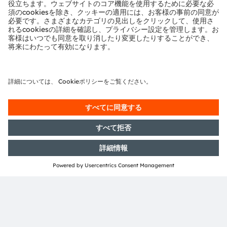
ams and OSRAM are registered trademarks of ams
OSRAM Group. In addition, many of our products and
services are registered or filed trademarks of ams
OSRAM Group. All other company or product names
mentioned herein may be trademarks or registered
trademarks of their respective owners.
Join ams OSRAM social media: >
LinkedIn
>
YouTube
投資家向け情報