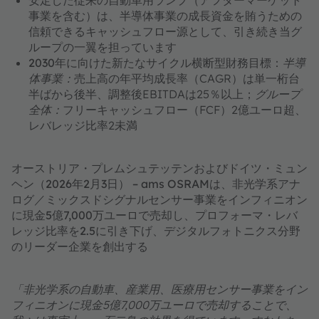
安定した従来の自動車用ランプ（アフターマーケット
事業を含む）は、半導体事業の成長資金を賄うための
信頼できるキャッシュフロー源として、引き続き当グ
ループの一翼を担っています
2030年に向けた新たなサイクル横断型財務目標
：
半導
体事業：
売上高の年平均成長率（CAGR）は単一桁台
半ばから後半、調整後EBITDAは25％以上；
グループ
全体：
フリーキャッシュフロー（FCF）2億ユーロ超、
レバレッジ比率2未満
オーストリア・プレムシュテッテンおよびドイツ・ミュン
ヘン（2026年2月3日） – ams OSRAMは、非光学系アナ
ログ／ミックスドシグナルセンサー事業をインフィニオン
に現金5億7,000万ユーロで売却し、プロフォーマ・レバ
レッジ比率を2.5に引き下げ、デジタルフォトニクス分野
のリーダー企業を創出する
「非光学系の自動車、産業用、医療用センサー事業をイン
フィニオンに現金5億7,000万ユーロで売却することで、