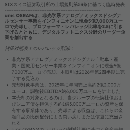
SIXスイス証券取引所の上場規則第53条に基づく臨時発表
-------------------------------------------------------
ams OSRAMは、非光学系アナログ／ミックスドシグナ
ルセンサー事業をインフィニオンに現金5億7,000万ユー
ロで売却し、プロフォーマ・レバレッジ比率を2.5に引き
下げるとともに、デジタルフォトニクス分野のリーダー企
業を創出する
貸借対照表上のレバレッジ削減：
非光学系アナログ／ミックスドシグナル自動車・産
業・医療用センサー事業をインフィニオンに現金5億
7,000万ユーロで売却。本取引は2026年第2四半期に完
了する見込み
売却対象事業は、2025年に年間売上高約2億2,000万
ユーロ、調整後EBITDA約6,000万ユーロを計上した
本売却の対象となるのは、当グループの転換社債およ
びシニア債を担保する約1億3,000万ユーロの資産を保
有する事業体であり、売却による収益は、これらの金
融商品の比例配分による買い戻しまたは償還に充当さ
れる
ams OSRAMのレバレッジ削減計画に基づく資産売却