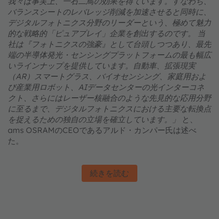
我々は事実上、一石二鳥の効果を得ています。すなわち、
バランスシートのレバレッジ削減を加速させると同時に、
デジタルフォトニクス分野のリーダーという、極めて魅力
的な戦略的「ピュアプレイ」企業を創出するのです。 当
社は『フォトニクスの強豪』として台頭しつつあり、最先
端の半導体発光・センシングプラットフォームの最も幅広
いラインナップを提供しています。自動車、拡張現実
（AR）スマートグラス、バイオセンシング、家庭用およ
び産業用ロボット、AIデータセンターの光インターコネ
クト、さらにはレーザー核融合のような先見的な応用分野
に至るまで、デジタルフォトニクスにおける主要な転換点
を捉えるための独自の立場を確立しています。」
と、
ams OSRAMのCEOであるアルド・カンパー氏は述べ
た。
続きを読む