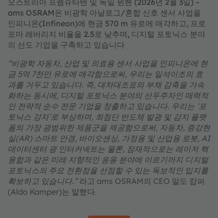
오스트리아 프렘슈타텐 및 독일 뮌헨 (2026년 2월 3일) –
ams OSRAM은 비광학 아날로그/혼합 신호 센서 사업을
인피니온(Infineon)에 현금 570 m 유로에 매각하고, 프로
포마 레버리지 비율을 2.5로 낮추며, 디지털 포토닉스 분야
의 선도 기업을 구축하고 있습니다
“
비광학 자동차, 산업 및 의료용 센서 사업을 인피니온에 현
금 5억 7천만 유로에 매각함으로써, 우리는 일석이조의 효
과를 거두고 있습니다. 즉, 대차대조표의 부채 감축을 가속
화하는 동시에, 디지털 포토닉스 분야의 선두주자인 매력적
인 전략적 순수 전문 기업을 창출하고 있습니다. 우리는 ‘포
토닉스 강자’로 부상하며, 최첨단 반도체 발광 및 감지 플랫
폼의 가장 광범위한 제품군을 제공함으로써, 자동차, 증강현
실(AR) 스마트 안경, 바이오센싱, 가정용 및 산업용 로봇, AI
데이터센터 광 인터커넥트는 물론, 잠재적으로는 레이저 핵
융합과 같은 미래 지향적인 응용 분야에 이르기까지 디지털
포토닉스의 주요 전환점을 선점할 수 있는 독보적인 입지를
확보하고 있습니다.”
라고 ams OSRAM의 CEO 알도 캄퍼
(Aldo Kamper)는 말했다.