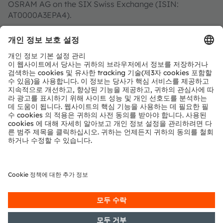
OSRAM AG on the SIX Swiss Exchange (ISIN:
AT0000A3EPA4).
Find out more about us on
https://ams-osram.com
ams and OSRAM are registered trademarks of ams
OSRAM Group. In addition, many of our products and
services are registered or filed trademarks of ams
OSRAM Group. All other company or product names
mentioned herein may be trademarks or registered
trademarks of their respective owners.
Join ams OSRAM social media: >
LinkedIn
>
YouTube