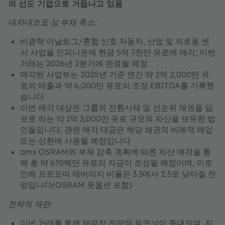
의 선도 기업으로 거듭나고 있음
대차대조표 상 부채 축소:
비광학 아날로그/혼합 신호 자동차, 산업 및 의료용 센
서 사업을 인피니온에 현금 5억 7천만 유로에 매각; 이번
거래는 2026년 2분기에 완료될 예정
매각된 사업부는 2025년 기준 연간 약 2억 2,000만 유
로의 매출과 약 6,000만 유로의 조정 EBITDA를 기록했
습니다
이번 매각 대상은 그룹의 전환사채 및 선순위 채권을 담
보로 하는 약 1억 3,000만 유로 규모의 자산을 보유한 법
인들입니다. 관련 매각 대금은 해당 채권의 비례적 매입
또는 상환에 사용될 예정입니다
ams OSRAM의 부채 감축 계획에 따른 자산 매각을 통
해 총 약 670백만 유로의 자금이 조성될 예정이며, 이로
인해 프로포마 레버리지 비율은 3.3에서 2.5로 낮아질 전
망입니다(OSRAM 풋옵션 포함)
전략적 재편:
이번 거래를 통해 재무적·전략적 유연성이 증대되며,
지