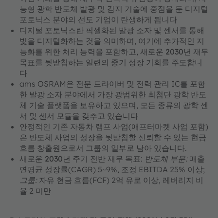
능형 광학 반도체 발광 및 감지 기술에
중점을 둔
디지털
포토닉스 분야의 선도
기업이 탄생하게 됩니다
디지털 포토닉스란
픽셀화된 발광 소자 및 센서를 통해
빛을 디지털화하는 것을 의미하며, 여기에 추가적인 지
능화를 위한 처리 능력을 포함하고,
새로운 2030년 재무
목표를 뒷받침하는
일련의 중기 성장 기회를 주도합니
다
ams OSRAM은 전문 드라이버 및 전력 관리 IC를 포함
한 발광 소자 분야에서
가장 광범위한 최첨단 광학 반도
체 기술 플랫폼을
보유하고 있으며, 모든 종류의 광학 센
서 및 센서 모듈을 갖추고 있습니다
안정적인 기존 자동차 램프 사업(애프터마켓 사업 포함)
은 반도체 사업의 성장을 뒷받침할 신뢰할 수 있는 현금
흐름 창출원으로서 그룹의 일부로 남아 있습니다.
새로운 2030년 주기 전반 재무 목표
:
반도체 부문:
매출
연평균 성장률(CAGR) 5~9%, 조정 EBITDA 25% 이상;
그룹:
자유 현금 흐름(FCF) 2억 유로 이상, 레버리지 비
율 2 미만