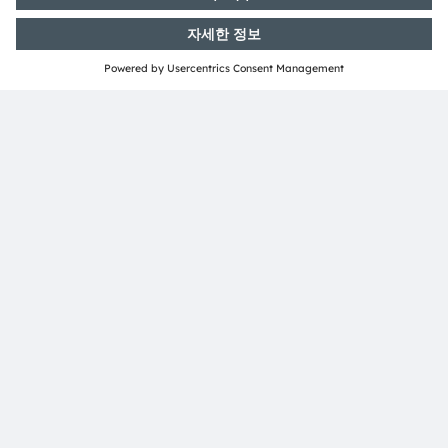
투자자 관계
Dr. Juergen Rebel
수석 부사장
전화번호:
+43 3136 500-0
이메일:
investor@ams-osram.com
언론 홍보
Bernd Hops
수석 부사장