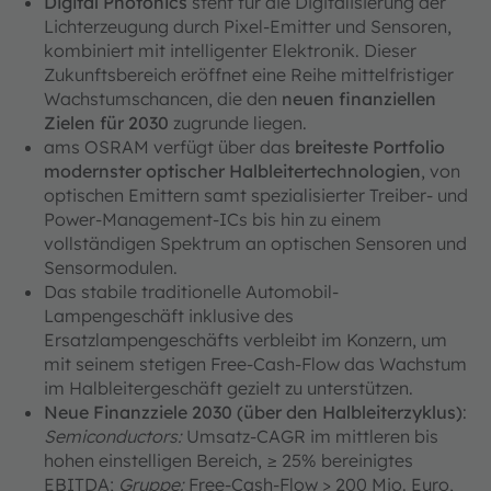
Digital Photonics
steht für die Digitalisierung der
Lichterzeugung durch Pixel-Emitter und Sensoren,
kombiniert mit intelligenter Elektronik. Dieser
Zukunftsbereich eröffnet eine Reihe mittelfristiger
Wachstumschancen, die den
neuen finanziellen
Zielen für 2030
zugrunde liegen.
ams OSRAM verfügt über das
breiteste Portfolio
modernster optischer Halbleitertechnologien
, von
optischen Emittern samt spezialisierter Treiber- und
Power‑Management‑ICs bis hin zu einem
vollständigen Spektrum an optischen Sensoren und
Sensormodulen.
Das stabile traditionelle Automobil-
Lampengeschäft inklusive des
Ersatzlampengeschäfts verbleibt im Konzern, um
mit seinem stetigen Free-Cash-Flow das Wachstum
im Halbleitergeschäft gezielt zu unterstützen.
Neue Finanzziele 2030 (über den Halbleiterzyklus)
:
Semiconductors:
Umsatz-CAGR im mittleren bis
hohen einstelligen Bereich, ≥ 25% bereinigtes
EBITDA;
Gruppe:
Free-Cash-Flow > 200 Mio. Euro,