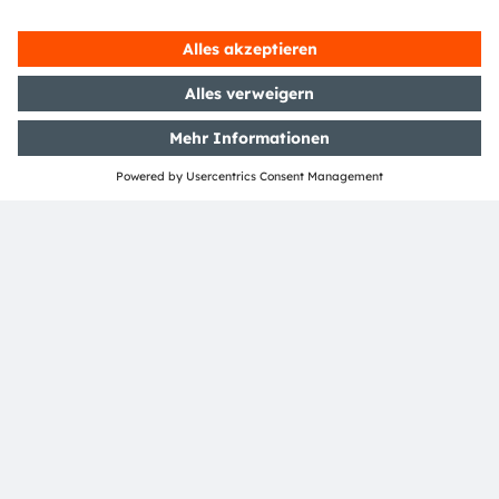
eingetragene Handelsmarken ihrer jeweiligen Inhaber
sein.
ams OSRAM auf Social Media folgen: >
LinkedIn
>
YouTube
Investor Relations
Dr. Juergen Rebel
Senior Vice President