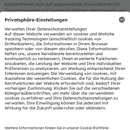
konzentrieren sich auf wegweisende Innovationen im
Zusammenhang mit gesellschaftlichen Megatrends wie
Digitalisierung, Smart Living und Nachhaltigkeit. Das
spiegelt sich in über 13.000 erteilten und angemeldeten
Patenten wider.
Die Gruppe mit Hauptsitz in Premstätten/Graz
(Österreich) und einem Co-Hauptsitz in München
(Deutschland) erzielte 2024 einen Umsatz von 3,4
Milliarden Euro und ist als ams-OSRAM AG an der SIX
Swiss Exchange notiert (ISIN: AT0000A3EPA4).
Mehr über uns erfahren Sie auf
https://ams-
osram.com
ams und OSRAM sind eingetragene Handelsmarken
der ams OSRAM Gruppe. Zusätzlich sind viele unserer
Produkte und Dienstleistungen angemeldete oder
eingetragene Handelsmarken der ams OSRAM Gruppe.
Alle übrigen hier genannten Namen von Unternehmen
oder Produkten können Handelsmarken oder