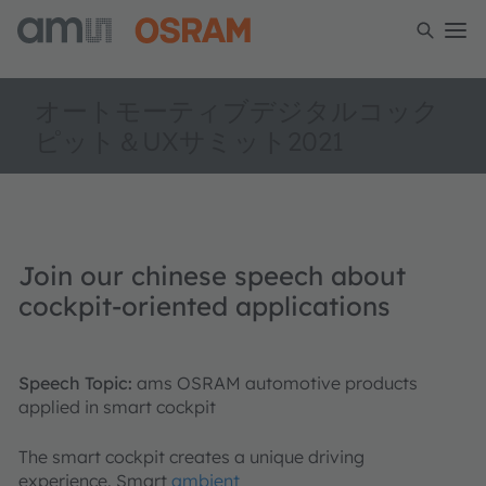
オートモーティブデジタルコック
ピット＆UXサミット2021
Join our chinese speech about
cockpit-oriented applications
Speech Topic:
ams OSRAM automotive products
applied in smart cockpit
The smart cockpit creates a unique driving
experience. Smart
ambient