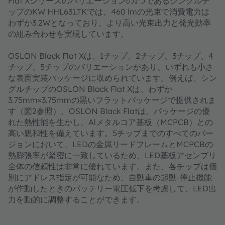
Flat Xシリーズのバリエーションの1つであるシングルチ
ップのKW HHL631.TKでは、460 lmの光束で消費電力は
わずか3.2Wとなっており、より高い光束出力と発光効率
の組み合わせを実現しています。
OSLON Black Flat Xは、1チップ、2チップ、3チップ、4
チップ、5チップのバリエーションがあり、いずれも小さ
な表面実装パッケージに収められています。例えば、シン
グルチップのOSLON Black Flat Xは、わずか
3.75mm×3.75mmの黒いフラットパッケージで提供されま
す（図2参照）。OSLON Black Flatは、パッケージの優
れた熱性能を生かし、Alメタルコア基板（MCPCB）との
高い親和性を備えています。5チップまでのすべてのバー
ジョンにおいて、LEDの金属リードフレームとMCPCBの
熱膨張率が緊密に一致しているため、LED基板アセンブリ
全体の信頼性は非常に優れています。また、各チップは個
別にアドレス指定が可能なため、自動車の起動-停止機能
が作動したときのバッテリー電圧低下を考慮して、LED出
力を動的に調整することができます。