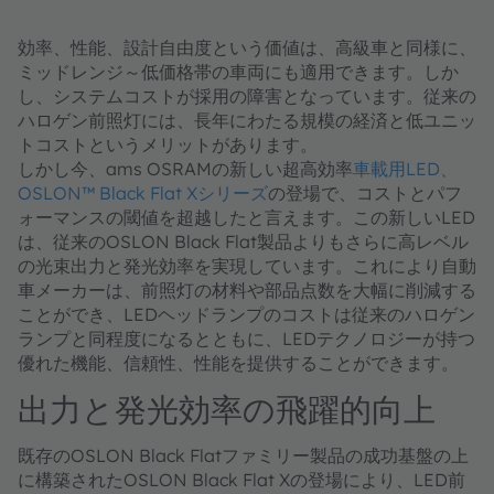
効率、性能、設計自由度という価値は、高級車と同様に、
ミッドレンジ～低価格帯の車両にも適用できます。しか
し、システムコストが採用の障害となっています。従来の
ハロゲン前照灯には、長年にわたる規模の経済と低ユニッ
トコストというメリットがあります。
しかし今、ams OSRAMの新しい超高効率
車載用LED、
OSLON™ Black Flat Xシリーズ
の登場で、コストとパフ
ォーマンスの閾値を超越したと言えます。この新しいLED
は、従来のOSLON Black Flat製品よりもさらに高レベル
の光束出力と発光効率を実現しています。これにより自動
車メーカーは、前照灯の材料や部品点数を大幅に削減する
ことができ、LEDヘッドランプのコストは従来のハロゲン
ランプと同程度になるとともに、LEDテクノロジーが持つ
優れた機能、信頼性、性能を提供することができます。
出力と発光効率の飛躍的向上
既存のOSLON Black Flatファミリー製品の成功基盤の上
に構築されたOSLON Black Flat Xの登場により、LED前