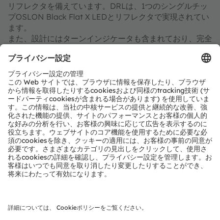
リフレクタを備えています。DRLは、1つのシングルチッ
プOSLON Black Flat X LEDとリフレクタで実現されてい
ます。
また、設計にはターンインジケータも含まれており、完全
な前照灯ユニットとなっています。700mAで駆動する
OSLON Black Flat X LEDは、ヒートシンクやファンを必
要とすることなく、MCPCB経由で空気中に熱を放散させ
ます。総放熱量は9.65Wです。このシステムは、筐体外部
の温度が70℃を超える環境下で動作させても、安全に動
作温度上限内に収まります。
ヘッドライトとDRLの光出力は、自動車照明規格に準拠し
ており、ジャンクション温度150℃、駆動電流700mA
で、OSLON Black Flat Xチップ1個あたり270 lmを生成す
ることができます。この条件で、消費電力は2.0W、熱出
力の放散は1.15Wとなります。この前照灯ユニットの熱性
能は、図4に示すとおりです。