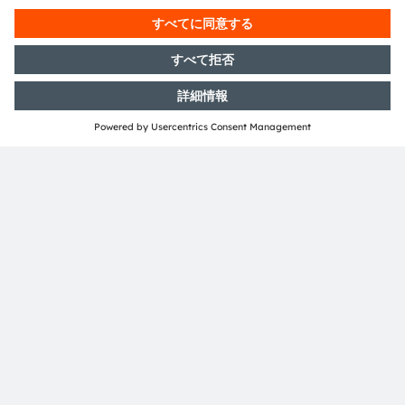
図4: OSLON Black Flat Xベースのリファレンスデザイン
における前照灯ユニットのヒートマップ。ヒートシンクや
ファンを使用しなくても、LEDの温度は許容範囲内に安全
に保たれます。
OSLON Black Flat X LEDを使用した前照灯は、ヒートシ
ンクや強制空冷が不要であるため、以下のような重要なメ
リットがあります。
部品表からヒートシンクアセンブリを排除できるた
め、システムコストの削減が可能
軽量化