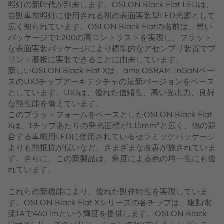
照灯の新時代が到来します。OSLON Black Flat LEDは、
自動車前照灯に使用される初の表面実装型LED光源として
広く知られています。OSLON Black Flatの名前は、黒い
パッケージで1:200の高コントラストを実現し、フラット
な表面実装パッケージにより標準的なアセンブリ装置でプ
リント基板に実装できることに由来しています。
新しいOSLON Black Flat Xは、ams OSRAM InGaNベー
スのUX3チップアーキテクチャの最新バージョンをベース
としています。UX3は、優れた信頼性、高い光出力、良好
な熱性能を備えています。
このプラットフォームをベースとしたOSLON Black Flat
Xは、1チップあたりの発光面積が1.15mm²と広く、他の競
合する車載用LEDに使用されているセラミックパッケージ
よりも熱抵抗が低いなど、さまざまな改善が施されていま
す。さらに、この新製品は、角度による色の均一性にも優
れています。
これらの新機能により、優れた動作特性を実現していま
す。OSLON Black Flat Xシリーズの各チップは、駆動電
流1Aで460 lmという輝度を提供します。OSLON Black