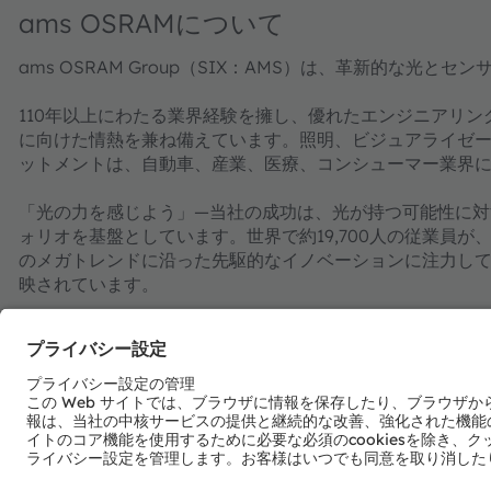
ams OSRAMについて
ams OSRAM Group（SIX：AMS）は、革新的な光
110年以上にわたる業界経験を擁し、優れたエンジニアリ
に向けた情熱を兼ね備えています。照明、ビジュアライゼ
ットメントは、自動車、産業、医療、コンシューマー業界
「光の力を感じよう」―当社の成功は、光が持つ可能性に対
ォリオを基盤としています。世界で約19,700人の従業員
のメガトレンドに沿った先駆的なイノベーションに注力してい
映されています。
オーストリアのプレムシュテッテン／グラーツに本社を置
グループは2024年に34億ユーロの収益を達成しており、am
（ISIN：AT0000A3EPA4）。
詳細情報はこちらをご覧ください：
https://ams-osram.c
amsはams-OSRAM AGの登録商標です。また、当社製品お