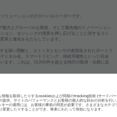
とセンサソリューションのグローバルリーダーです。
ング能力とグローバルな製造、そして最先端のイノベーション
ーション、センシングの境界を押し広げることに対するコミ
に変革と進化をもたらしています。
する深い理解と、エミッタとセンサの差別化されたポートフ
が、デジタル化、スマートリビング、持続可能性といった社会
ます。これは、13,000件を超える特許の取得・出願に反
き、ドイツ・ミュンヘンに共同の本社を設置しています。当
s-OSRAM AGは、スイス証券取引所に上場しています
om/ja
よびサービスの多くはams OSRAM Groupの商標または登