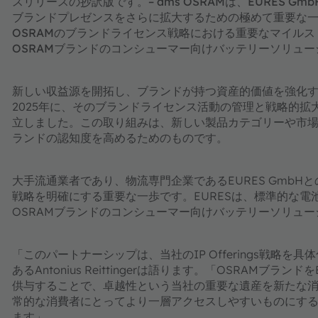
スリリースの抄訳版です。– ams OSRAMは、EURES
ブランドプレゼンスをさらに拡大するための極めて重要な一
OSRAMのブランドライセンス戦略における重要なマイルス
OSRAMブランドのコンシューマー向けバッテリーソリュ
新しい収益源を開拓し、ブランドが持つ資産的価値を強化する
2025年に、そのブランドライセンス活動の管理と戦略的拡大に
立しました。この取り組みは、新しい製品カテゴリーや市場
ランドの認知度を高めるためのものです。
大手流通業者であり、物流専門企業であるEURES Gmb
戦略を明確にする重要な一歩です。EURESは、標準的な
OSRAMブランドのコンシューマー向けバッテリーソリュ
「このパートナーシップは、当社のIP Offerings戦略を具体化
あるAntonius Reittingerは語ります。「OSRAMブ
供与することで、卓越性という当社の重要な遺産を新たな消
常的な消費者にとってより一層アクセスしやすいものにす
ます」。