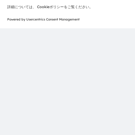
録商標です。ここで記載されるその他全ての企業名および
ます。
ams OSRAMのソーシャルメディアチャンネルをご購読く
>LinkedIn
>YouTube
ams-OSRAM AG
Tobelbader Straße 30
8141 Premstaetten