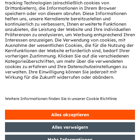
Die Gruppe mit Hauptsitz in Premstätten/Graz
(Österreich) und einem Co-Hauptsitz in München
(Deutschland) erzielte 2024 einen Umsatz von 3,4
Milliarden Euro und ist als ams-OSRAM AG an der SIX
Swiss Exchange notiert (ISIN: AT0000A3EPA4).
Mehr über uns erfahren Sie auf
https://ams-
osram.com
ams und OSRAM sind eingetragene Handelsmarken
der ams OSRAM Gruppe. Zusätzlich sind viele unserer
Produkte und Dienstleistungen angemeldete oder
eingetragene Handelsmarken der ams OSRAM
Gruppe. Alle übrigen hier genannten Namen von
Unternehmen oder Produkten können Handelsmarken
oder eingetragene Handelsmarken ihrer jeweiligen
Inhaber sein.
ams OSRAM auf Social Media folgen:
>LinkedIn
>YouTube