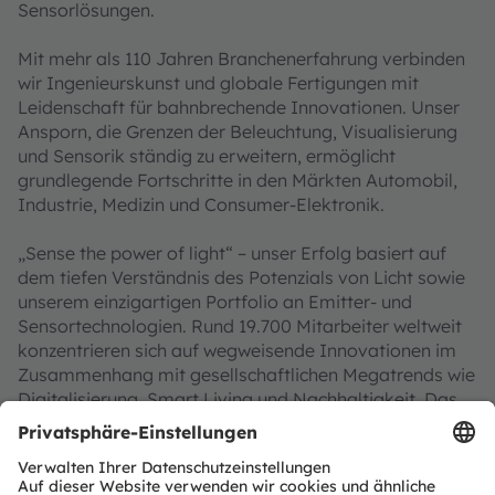
Sensorlösungen.
Mit mehr als 110 Jahren Branchenerfahrung verbinden
wir Ingenieurskunst und globale Fertigungen mit
Leidenschaft für bahnbrechende Innovationen. Unser
Ansporn, die Grenzen der Beleuchtung, Visualisierung
und Sensorik ständig zu erweitern, ermöglicht
grundlegende Fortschritte in den Märkten Automobil,
Industrie, Medizin und Consumer-Elektronik.
„Sense the power of light“ – unser Erfolg basiert auf
dem tiefen Verständnis des Potenzials von Licht sowie
unserem einzigartigen Portfolio an Emitter- und
Sensortechnologien. Rund 19.700 Mitarbeiter weltweit
konzentrieren sich auf wegweisende Innovationen im
Zusammenhang mit gesellschaftlichen Megatrends wie
Digitalisierung, Smart Living und Nachhaltigkeit. Das
spiegelt sich in über 13.000 erteilten und angemeldeten
Patenten wider.