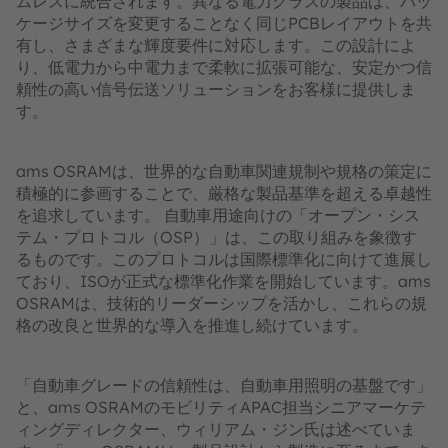
ムレスに統合されます。異なる電力クラスの製品は、パッ
ケージサイズを変更することなく同じPCBレイアウトを共
有し、さまざまな輝度要件に対応します。この設計によ
り、低電力から中電力まで柔軟に拡張可能な、安定かつ信
頼性の高い信号伝送ソリューションをお客様に提供しま
す。
ams OSRAMは、世界的な自動車関連規制や規格の策定に
積極的に参画することで、厳格な製品基準を超える卓越性
を追求しています。 自動車用途向けの「オープン・シス
テム・プロトコル（OSP）」は、この取り組みを象徴す
るものです。このプロトコルは国際標準化に向けて進展し
ており、ISOが正式な標準化作業を開始しています。ams
OSRAMは、技術的リーダーシップを活かし、これらの規
格の改良と世界的な導入を推進し続けています。
「自動車グレードの信頼性は、自動車用照明の基盤です」
と、ams OSRAMのモビリティAPAC担当シニアマーケテ
ィングディレクター、ウィリアム・ジン氏は述べていま