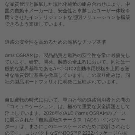
な品質管理と徹底した現地化施策の組み合わせにより、中
国の自動車メーカーは、安全性と卓越したユーザー体験を
両立させたインテリジェントな照明ソリューションを構築
できるよう支援しています。
道路の安全性を高めるための厳格なチップ基準
ams OSRAMは、製品品質と道路の安全性を常に最優先し
ています。研究、開発、製造の全工程において、同社は一
般的な業界基準であるAEC-Q102自動車用規格を上回る厳
格な品質管理基準を徹底しています。この取り組みは、同
社の製品ポートフォリオに明確に反映されています。
自動運転の時代において、車両と他の道路利用者との間の
「コミュニケーション」は、極めて重要な安全課題として
浮上しています。2026年のALEでams OSRAMのブース
に展示された「自動運転ステータス（ADS）インジケー
ター」は、まさにこのユースケースのために設計されたも
のです。 コンパクトなSYNIOS™ P 2222パッケージを採