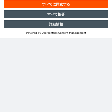
し、中国の新エネルギー車産業とともに進化していきま
す。ams OSRAMは、ヘッドランプ技術のさらなるインテ
リジェント化とパーソナライゼーションを推進すること
で、より安全でインタラクティブなモビリティの未来に貢
献することを目指しています。
ams OSRAMについて
ams OSRAM Group（SIX：AMS）は、革新的な光とセ
ンサソリューションのグローバルリーダーです。デジタル
フォトニクスのスペシャリストとして、優れたエンジニア
リング能力と最先端のグローバルな製造能力を兼ね備え、
お客様にデジタル照明やセンシングテクノロジーの多彩な
ポートフォリオを提供しています。
「光の力を感じよう」–当社の成功は、光が持つ可能性に
対する深い理解を基盤としてきました。120年にわたり、
自動車、工業生産、医療、コンシューマー向け電子機器な
どの市場に変革をもたらすイノベーションを創出してきま