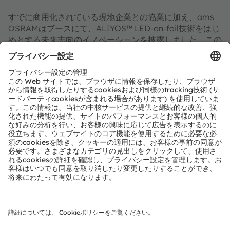
すでに商用化されている現地企業との協業に加え、ams
OSRAMはブースにて、ALIYOS™ LED-on-foil技術をはじ
めとする未来志向のイノベーションを披露しました。この
ソリューションは、厚さ1mm未満の透明で柔軟なLEDフ
ォイル構造を採用しており、2.5Dの曲げに対応し、さま
ざまな基板表面に取り付けることができます。 複数の
LEDフォイル層を積層することで、3Dスタイリングやダ
イナミックな視覚効果を実現できます。ALIYOS™はその
透明性を活かし、光源がオフのときは隠れたデザインを演
出すると同時に、点灯時には鮮明に照らされた領域を表示
することが可能です。 透明な表面上で実現される照明効
果とデザインの自由度は、次世代車両における差別化され
たパーソナライズされた照明デザインへのニーズに応える
ことができます。
ams OSRAM は、自動車グレードの品質と徹底した現地
化戦略を通じて、自動車用照明およびセンシング用途向け
の革新的なソリューションを提供し続けています。 同社
は、グローバルな技術力と現地化されたサービスを活か