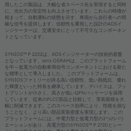
用したこの製品は、大幅な省スペース化を実現すると同時
に、光出力の安定性も向上させています。これらの特徴が
相まって、自動運転の状態を示す、車両から歩行者への明
確な信号を提供します。信頼性を重視した設計のADSイ
ンジケーターは、交通安全にとって不可欠なコンポーネン
トとなっています。
SYNIOS™ P 2222は、ADSインジケーターの技術的基盤
となっています。ams OSRAMは、このプラットフォーム
を中～低電力の自動車用信号コンポーネントにおける新た
な標準として導入しました。 このプラットフォームは、
SYNIOSファミリーが誇る高い信頼性、低い熱抵抗、優れ
た輝度といった特長を継承しています。デバイスは、フッ
トプリントが小さく、高さが低いQFNパッケージを採用
しています。従来のPLCC部品と比較して、実装面積を大
幅に削減できます。このスペース効率により、性能を損な
うことなく、より高い部品実装密度を実現します。 この
プラットフォームには、中電力型と低電力型の2つのバリ
エーションがあり、高電力型のSYNIOS™ P 2720とシー