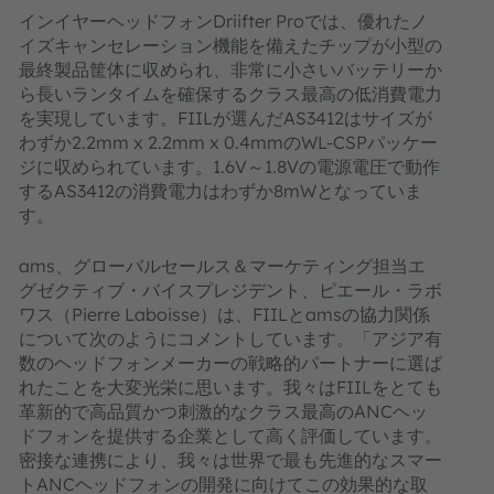
インイヤーヘッドフォンDriifter Proでは、優れたノ
イズキャンセレーション機能を備えたチップが小型の
最終製品筐体に収められ、非常に小さいバッテリーか
ら長いランタイムを確保するクラス最高の低消費電力
を実現しています。FIILが選んだAS3412はサイズが
わずか2.2mm x 2.2mm x 0.4mmのWL-CSPパッケー
ジに収められています。1.6V～1.8Vの電源電圧で動作
するAS3412の消費電力はわずか8mWとなっていま
す。
ams、グローバルセールス＆マーケティング担当エ
グゼクティブ・バイスプレジデント、ピエール・ラボ
ワス（Pierre Laboisse）は、FIILとamsの協力関係
について次のようにコメントしています。「アジア有
数のヘッドフォンメーカーの戦略的パートナーに選ば
れたことを大変光栄に思います。我々はFIILをとても
革新的で高品質かつ刺激的なクラス最高のANCヘッ
ドフォンを提供する企業として高く評価しています。
密接な連携により、我々は世界で最も先進的なスマー
トANCヘッドフォンの開発に向けてこの効果的な取