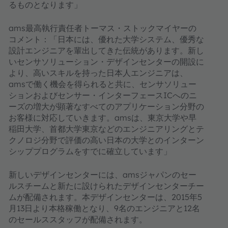
るものとなります」
ams最高執行責任者トーマス・ストックマイヤーの
コメント：「日本には、優れた大学システム、優秀な
設計エンジニアを輩出してきた伝統があります。新し
いセンサソリューション・デザインセンターの開設に
より、高いスキルを持った日本人エンジニアは、
amsで働く機会を得られると共に、センサソリュー
ションおよびセンサー・インターフェースICへのニ
ーズの増大が顕著なすべてのアプリケーション分野の
お客様に対応していきます。amsは、東京大学や早
稲田大学、首都大学東京などのエンジニアリングとテ
クノロジ分野で評価の高い日本の大学とのインターン
シッププログラムをすでに確立しています」
新しいデザインセンターには、amsジャパンのセー
ルスチームと新たに設けられたデザインセンターチー
ムが配備されます。本デザインセンターは、2015年5
月13日より本格稼働となり、9名のエンジニアと12名
のセールススタッフが配備されます。