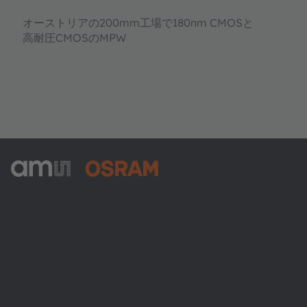
オーストリアの200mm工場で180nm CMOSと
高耐圧CMOSのMPW
ams-OSRAM AG
Tobelbader Straße 30
8141 Premstaetten
Austria
電話:
+43 3136 500-0