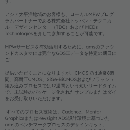
す。
アジア太平洋地域のお客様も、ローカルMPWプログ
ラムパートナーである株式会社トッパン・テクニカ
ル・デザインセンター（TDC）および MEDs
Technologiesを介して参加することが可能です。
MPWサービスを有効活用するために、amsのファウ
ンドカスタマには完全なGDSIIデータを特定の期日に
ご
提供いただくことになりますが、CMOSでは通常8週
間、高耐圧CMOS、SiGe-BiCMOSおよびフラッシュ
組み込みプロセスでは12週間という短いリードタイム
で、未試験のパッケージ化されたサンプルまたはダイ
をお受け取りいただけます。
すべてのプロセス技術は、Cadence、Mentor
GraphicsまたはKeysight ADS設計環境に基づいた
amsのベンチマークプロセスのデザインキット、