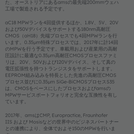
た、オーストリアにあるamsの最先端200mmウェハ
工場で製造される予定です。
aC18 MPWランを4回提供するほか、1.8V、5V、20V
および50Vデバイスをサポートする180nm高耐圧
CMOS（aH18）先端プロセスでも4回MPWランを行
います。0.35μm特殊プロセスでは、2017年に計14回
のMPWを行う予定です。車載用および産業用の高耐
圧設計に最適な0.35μm高耐圧CMOSプロセスファミ
リは、20V、50Vおよび120Vデバイス、そして真の
電圧拡張性を持つトランジスタをサポートします。
EEPROM組み込みを特長とした先進の高耐圧CMOS
プロセス並びに0.35μm SiGe-BiCMOSプロセスS35
は、CMOSをベースにしたプロセスおよびamsの
MPWサービスポートフォリオと完全な互換性を有し
ています。
2017年、amsはCMP, Europractice, Fraunhofer
IIS および Mosisなどの世界中のビジネスパートナー
との連携により、全体でおよそ150のMPWを行いま