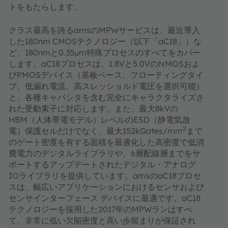
トをもたらします。
クラス最高を誇るamsのMPWサービスは、最近導入
した180nm CMOSテクノロジー（以下「aC18」）な
ど、180nmと0.35μm特殊プロセスのすべてをカバー
します。aC18プロセスは、1.8Vと5.0VのNMOSおよ
びPMOSデバイス（基板ベース、フローティングタイ
プ、低漏れ電流、高スレッショルド電圧を選択可能）
と、各種キャパシタを含む完全にキャラクタライズさ
れた受動素子に対応します。また、最大8kVの
HBM（人体帯電モデル）レベルのESD（静電気放
2
電）保護セルだけでなく、最大152kGates/mm
まで
のゲート密度を有する面積を最適化した高密度で低消
費電力のデジタルライブラリや、6層配線層までをサ
ポートするアップデートされたデジタル・アナログ
IOライブラリを提供しています。amsのaC18プロセ
スは、幅広いアプリケーションにおけるセンサおよび
センサインターフェース デバイスに最適です。aC18
テクノロジーを採用した2017年のMPWランはすべ
て、非常に低い欠陥密度と高い歩留まりが保証され