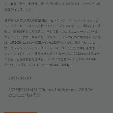
で、健康、安全、利便性の面で生活の質を向上させるイノベーションの
推進を行っています。
世界中の約22,000人の従業員は、センシング、イルミネーション、ビ
ジュアライゼーションの分野でイノベーションを起こし、運転をより安
全に、医療診断をより正確に、そして日々のコミュニケーションをより
豊かにしています。画期的なアプリケーションのために創出された技術
は、15,000件以上の登録済みまたは出願中の特許に反映されていま
す。プレムシュテッテン／グラーツ（オーストリア）に本社を置き、ミ
ュンヘン（ドイツ）に共同本社を置くグループは、2022年に48億ユー
ロを超える連結収益を達成し、SIXスイス証券取引所にams-OSRAM
AGとして上場しています（ISIN: AT0000A18XM4）。
2023-03-30
2023年7月1日付でRainer Irle氏がams OSRAM
のCFOに就任予定