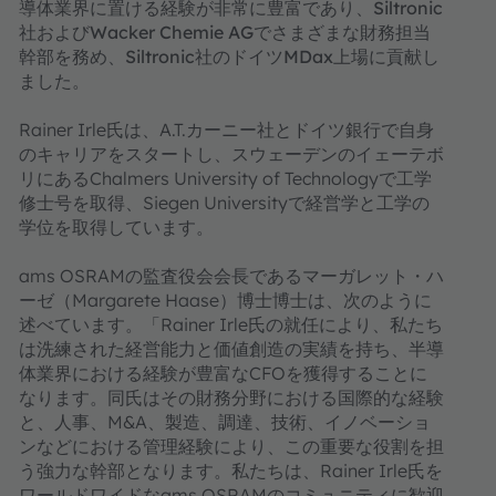
導体業界に置ける経験が非常に豊富であり、Siltronic
社およびWacker Chemie AGでさまざまな財務担当
幹部を務め、Siltronic社のドイツMDax上場に貢献し
ました。
Rainer Irle氏は、A.T.カーニー社とドイツ銀行で自身
のキャリアをスタートし、スウェーデンのイェーテボ
リにあるChalmers University of Technologyで工学
修士号を取得、Siegen Universityで経営学と工学の
学位を取得しています。
ams OSRAMの監査役会会長であるマーガレット・ハ
ーゼ（Margarete Haase）博士博士は、次のように
述べています。「Rainer Irle氏の就任により、私たち
は洗練された経営能力と価値創造の実績を持ち、半導
体業界における経験が豊富なCFOを獲得することに
なります。同氏はその財務分野における国際的な経験
と、人事、M&A、製造、調達、技術、イノベーショ
ンなどにおける管理経験により、この重要な役割を担
う強力な幹部となります。私たちは、Rainer Irle氏を
ワールドワイドなams OSRAMのコミュニティに歓迎