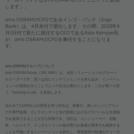
します」。
ams OSRAMのCFOであるインゴ・バンク（Ingo
Bank）は、4月末付で退社します。その間、2023年4
月1日付で新たに就任するCEOであるAldo Kamper氏
が、ams OSRAMのCFOを兼任することになりま
す。
ams OSRAMグループについて
ams OSRAM Group（SIX: AMS）は、光学ソリューションのグローバ
ルリーダーです。我々は光にインテリジェンスを持ち込み、イノベーシ
ョンへの情熱を注ぐことで人々の生活を豊かにします。これが我々の言
う「Sensing is Life」を意味します。
合わせて110年以上の歴史を持つ当社は、想像力、深いエンジニアリン
グの専門知識、そしてセンサーと光の技術におけるグローバルな生産能
力を提供できることが主な特徴です。当社は、コンシューマー、自動
車、ヘルスケア、インダストリーの各分野のお客様が競争力を維持する
ことを可能にするイノベーションを創出し、環境負荷の軽減を行う一方