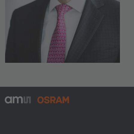
ams-OSRAM AG
Tobelbader Straße 30
8141 Premstaetten