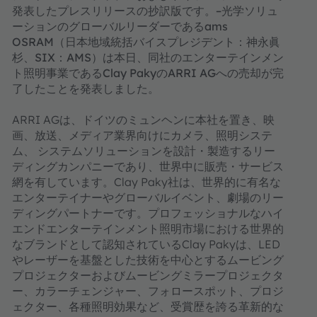
発表したプレスリリースの抄訳版です。–光学ソリュ
ーションのグローバルリーダーであるams
OSRAM（日本地域統括バイスプレジデント：神永眞
杉、SIX：AMS）は本日、同社のエンターテインメン
ト照明事業であるClay PakyのARRI AGへの売却が完
了したことを発表しました。
ARRI AGは、ドイツのミュンヘンに本社を置き、映
画、放送、メディア業界向けにカメラ、照明システ
ム、 システムソリューションを設計・製造するリー
ディングカンパニーであり、世界中に販売・サービス
網を有しています。Clay Paky社は、世界的に有名な
エンターテイナーやグローバルイベント、劇場のリー
ディングパートナーです。プロフェッショナルなハイ
エンドエンターテインメント照明市場における世界的
なブランドとして認知されているClay Pakyは、LED
やレーザーを基盤とした技術を中心とするムービング
プロジェクターおよびムービングミラープロジェクタ
ー、カラーチェンジャー、フォロースポット、プロジ
ェクター、各種照明効果など、受賞歴を誇る革新的な