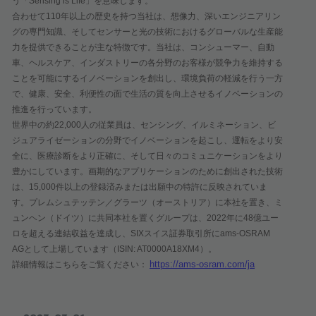
う「Sensing is Life」を意味します。
合わせて110年以上の歴史を持つ当社は、想像力、深いエンジニアリン
グの専門知識、そしてセンサーと光の技術におけるグローバルな生産能
力を提供できることが主な特徴です。当社は、コンシューマー、自動
車、ヘルスケア、インダストリーの各分野のお客様が競争力を維持する
ことを可能にするイノベーションを創出し、環境負荷の軽減を行う一方
で、健康、安全、利便性の面で生活の質を向上させるイノベーションの
推進を行っています。
世界中の約22,000人の従業員は、センシング、イルミネーション、ビ
ジュアライゼーションの分野でイノベーションを起こし、運転をより安
全に、医療診断をより正確に、そして日々のコミュニケーションをより
豊かにしています。画期的なアプリケーションのために創出された技術
は、15,000件以上の登録済みまたは出願中の特許に反映されていま
す。プレムシュテッテン／グラーツ（オーストリア）に本社を置き、ミ
ュンヘン（ドイツ）に共同本社を置くグループは、2022年に48億ユー
ロを超える連結収益を達成し、SIXスイス証券取引所にams-OSRAM
AGとして上場しています（ISIN: AT0000A18XM4）。
https://ams-osram.com/ja
詳細情報はこちらをご覧ください：