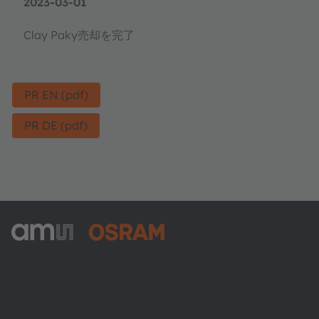
2023-03-01
Clay Paky売却を完了
PR EN (pdf)
PR DE (pdf)
ams-OSRAM AG
Tobelbader Straße 30
8141 Premstaetten