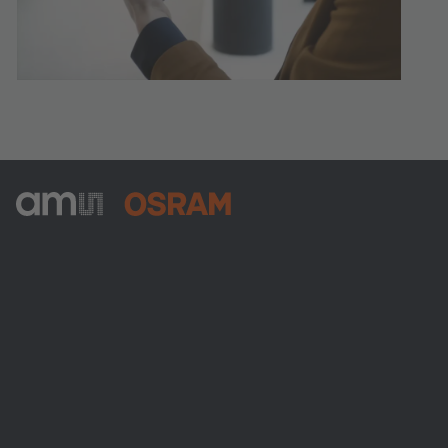
ams-OSRAM AG
Tobelbader Straße 30
8141 Premstaetten
Austria
電話:
+43 3136 500-0
ams OSRAMについて