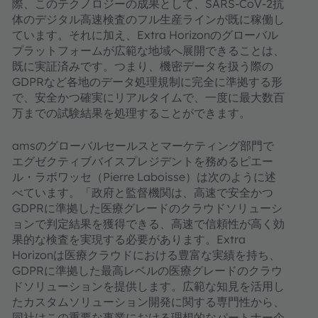
際、このテクノロジーの成果として、SARS-CoV-2抗
体のデジタル高速検査のフル生産ラインが既に稼働し
ています。それに加え、Extra Horizonのグローバル
プラットフォームが広範な地域へ展開できることは、
既に実証済みです。つまり、機密データを扱う際の
GDPRなど各地のデータ処理規制に完全に準拠する形
で、安全かつ確実にリアルタイムで、一度に最大数百
万までの試験結果を処理することができます。
amsのグローバルセールスとマーケティング部門で
エグゼクティブバイスプレジデントを務めるピエー
ル・ラボワッセ（Pierre Laboisse）は次のように述
べています。「政府と監督機関は、高速で安全かつ
GDPRに準拠した医療グレードのクラウドソリューシ
ョンで判定結果を獲得できる、高速で信頼性が高く効
果的な検査を実現する必要があります。Extra
Horizonは医療クラウドにおける豊富な実績を持ち、
GDPRに準拠した最高レベルの医療グレードのクラウ
ドソリューションを提供します。広範な知見を活用し
たカスタムソリューション開発に関する専門性から、
同社はこの重要な事業における理想的なパートナー企