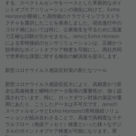
する、スペクトルセンサをベースとした革新的なポイ
ントオブケアソリューションの強化に向けて、Extra
Horizonが開発した高性能のクラウドインフラストラ
クチャを選択したことを発表しました。現在進行中の
コロナ禍においては特に、公衆衛生を守るために迅速
で正確な試験が欠かせません。amsとExtra Horizon
による常時接続のセンサソリューションは、正確かつ
効率的なポイントオブケア検査を可能にし、両社共同
で世界的な課題に対する独自の解決策を提示します。
新型コロナウイルス感染症対策の新たなツール
新型コロナウイルス感染症拡大により、高精度かつ安
全な高速検査と瞬時のデータ取得の重要性が、強く認
識されています。特に、ロックダウン対策の策定や運
用にあたり、こうしたデータは不可欠です。amsの
スペクトルセンサとExtra Horizonの常時接続ソリュ
ーションが組み合わさることで、高速で高精度なラテ
ラルフロー（免疫アッセイ）検査といった様々なデジ
タルのポイントオブケア検査が可能になります。実