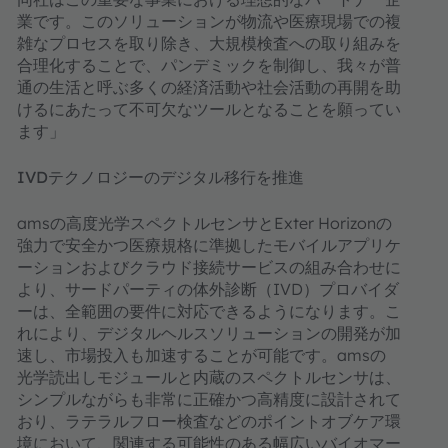
業です。このソリューションが物流や医療現場での複
雑なプロセスを取り除き、大規模検査への取り組みを
合理化することで、パンデミックを制御し、我々が普
通の生活と呼ぶ多くの経済活動や社会活動の再開を助
けるにあたって不可欠なツールとなることを願ってい
ます」
IVDテクノロジーのデジタル移行を推進
amsの高度光学スペクトルセンサとExter Horizonの
強力で安全かつ医療規格に準拠したモバイルアプリケ
ーションおよびクラウド接続サービスの組み合わせに
より、サードパーティの体外診断（IVD）プロバイダ
ーは、全範囲の要件に対応できるようになります。こ
れにより、デジタルヘルスソリューションの開発が加
速し、市場投入も加速することが可能です。amsの
光学読出しモジュールと内蔵のスペクトルセンサは、
シンプルながらも非常に正確かつ高精度に設計されて
おり、ラテラルフロー検査などのポイントオブケア環
境において、関連する可能性のある幅広いバイオマー