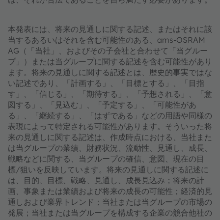
本発表には、将来の見通しに関する記述、またはそれに該
当するあるいはそれを含む可能性のある、ams-OSRAM
AG（「当社」、およびその子会社と合わせて「当グルー
プ」）または当グループに関する記述を含む可能性があり
ます。将来の見通しに関する記述とは、歴史的事実ではな
い記述であり、「計画する」、「目標とする」、「目指
す」、「信じる」、「期待する」、「予想される」、「意
図する」、「見込む」、「予定する」、「可能性があ
る」、「継続する」、「はずである」などの用語や同様の
表現によって特定される可能性があります。そういった将
来の見通しに関する記述は、作成時点における、当社また
は当グループの業績、財務状況、流動性、見通し、成長、
戦略などに関する、当グループの確信、意図、現在の目
標/狙いを反映しています。将来の見通しに関する記述に
は、目的、目標、戦略、見通し、成長見込み；将来の計
画、事象または業績および将来の成長の可能性；経済的見
通しおよび業界トレンド；当社または当グループの市場の
発展；当社または当グループを構成する企業の競合他社の