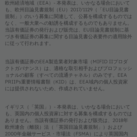
欧州経済地域（EEA）- 本発表は、いかなる場合において
も、欧州目論見書規制（EU）2017/1129（「EU目論見書
規制」）のいう募集に関連して、公募を構成するものでは
なく、一般大衆への勧誘を構成するものでもありません。
当該有価証券の発行および販売は、EU目論見書規制に基
づき有価証券の募集に関する目論見書公表要件の適用除外
に従って行われます。
当該有価証券のEEA製造業者対象市場（MIFID IIプロダ
クトガバナンス）は、適格な取引相手およびプロフェッシ
ョナルの顧客（すべての流通チャネル）のみです。EEA
PRIIPs重要情報書類（KID）は、EEA域内の個人投資家
には提供されないため、作成されていません。
イギリス（「英国」）- 本発表は、いかなる場合において
も、英国内の個人投資家に対する募集を構成するものでは
ありません。当該有価証券の発行および販売は、2018年
欧州連合（離脱）法（「英国目論見書規制」）および
2000年金融サービス・市場法（FSMA）により英国国内