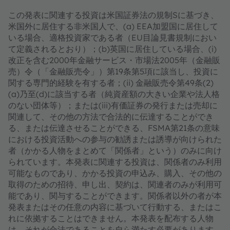
この発表に関連する投資は米国証券法の規制Sに基づき、
米国外に居住する非米国人で、(a) EEA加盟国に居住して
いる場合、適格投資家である者（EU目論見書規制におい
て定義されるとおり）；(b)英国に居住している場合、(i)
改正を含む2000年金融サービス・市場法2005年（金融販
売）令（「金融販売令」）第19条第5項に該当し、投資に
関する専門的経験を有する者；(ii) 金融販売令第49条(2)
(a)乃至(d)に該当する者（純資産額の大きい企業や法人格
のない団体等）；または(iii)有価証券の発行または売却に
関連して、その他の方法で合法的に伝達することができ
る、または伝達させることができる、FSMA第21条の意味
における投資活動への参与の勧誘または誘導が向けられた
者（かかる人物をまとめて「関係者」という）のみに向け
られています。本発表に関連する投資は、関係者のみ利用
可能なものであり、かかる投資の申込み、購入、その他の
取得のための招待、申し出、契約は、関連者のみが利用可
能であり、関与することができます。関係者以外の者が本
発表またはその任意の内容に基づいて行動する、またはこ
れに依拠することはできません。本発表を配布する人物
は、それが合法であることを自ら満たす必要があります。