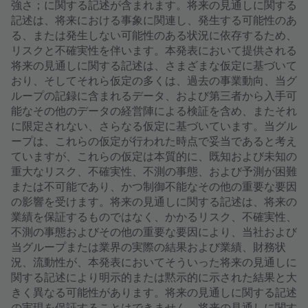
強さ；に関する記述が含まれます。将来の見通しに関する
記述は、将来における事象に関連し、発生する可能性のあ
る、または発生しない可能性のある状況に依存するため、
リスクと不確実性を伴います。本発表において提供される
将来の見通しに関する記述は、さまざまな仮定に基づいて
おり、そしてそれら仮定の多くは、過去の事業動向、当グ
ループの記録に含まれるデータ、および第三者から入手可
能なその他のデータの経営陣による検証を含め、またそれ
に限定されない、さらなる仮定に基づいています。当グル
ープは、これらの仮定が行われた時点で妥当であると考え
ていますが、これらの仮定は本質的に、既知および未知の
重大なリスク、不確実性、不測の事態、および予測が困難
または不可能であり、かつ制御不能なその他の重要な要因
の影響を受けます。将来の見通しに関する記述は、将来の
業績を保証するものではなく、かかるリスク、不確実性、
不測の事態およびその他の重要な要因により、当社および
当グループまたは業界の実際の結果および業績、財務状
況、流動性が、本発表においてそういった将来の見通しに
関する記述により明示的または黙示的に示された結果と大
きく異なる可能性があります。将来の見通しに関する記述
の実現を保証することはできません。将来の見通しに関す