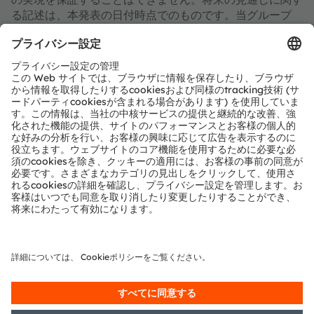
る記述は、本発表の日付時点でのものです。当グループ
は、将来の見通しに関する記述に関する当グループの予想
の変更、または将来の見通しに関する記述が根拠とする事
象、条件、状況の変化を反映するために、将来の見通しに
関する記述の更新または修正を発表する義務または約束を
明示的に否認します。これらの将来の見通しに関する記述
や予想の実現、または予想結果の達成を表明または保証す
るものではありません。いかなる将来の見通しに関する記
述にも不当な影響力を与えるべきではなく、またそれらに
依拠すべきではありません。
ams OSRAMについて
ams OSRAM Group（SIX：AMS）は、革新的な光とセ
ンサソリューションのグローバルリーダーです。
110年以上にわたる業界経験を擁し、優れたエンジニアリ