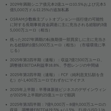
2029年満期シニア債元本2億ユーロ10.5%および元本3
億5,000万ドル12.25%の追加私募
OSRAM少数株主プットオプション一括行使の可能性
に対する長期事前資金調達に主に充当される総額約3億
5,000万ユーロ（相当）
残った2027年満期の転換期債一部買戻しに主に充当さ
れる総額約1億5,000万ユーロ（相当）（市場環境に準
じる）
2025年第2四半期（速報）：収益7億7,500万ユーロ、
調整後EBITDA利益率18.8%、予想レンジの中間値
2025年第2四半期（速報）：FCF（純利息支払額を含
む）が-1,400万ユーロでわずかにマイナス
2025年上半期：半導体新規ビジネスのデザインウィン
が2025年上半期約25億ユーロで順調
2025年第3四半期：7億9,000万～8億9,000万ユーロの
収益、調整後EBITDA19.5% +/-1.5%、EUR/USD 1.16