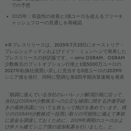
での予想
2025年：収益性の改善と1億ユーロを超えるフリーキ
ャッシュフローの見通しを再確認
※本プレスリリースは、2025年7月23日にオーストリア・
プレムシュテッテンおよびドイツ・ミュンヘンで発表した
プレスリリースの抄訳版です。-- ams OSRAM、OSRAM
少数株主のプットオプション行使と1億5000万ユーロの
2027年転換社債買い戻しに充当する5億ユーロの2029年
シニア債を発行、同時に堅調な第2四半期決算速報を発表
「順調に進んでいる当社のレバレッジ解消計画に沿って、
当社はOSRAM少数株主への公正な補償に関する評価手続
きの最終決議についても前もって検討を進めています。残
りのOSRAM少数株式一括買い取りの可能性に備えて事前
に資金を調達しておくために、2029年満期のユーロおよ
び米ドル建てシニア債の追加私募を行いました」と、