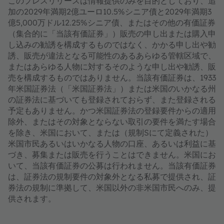
このプレスリリースは情報提供のみを目的としており、追
加の2029年満期2億ユーロ10.5%シニア債と2029年満期3
億5,000万ドル12.25%シニア債、またはその他の有価証券
（集合的に「当該有価証券」）販売の申し出または購入申
し込みの勧誘を構成するものではなく、かかる申し出や勧
誘、販売が違法となる可能性のあるあらゆる管轄区域で、
またはあらゆる人物に対するそのような申し出や勧誘、販
売を構成するものではありません。当該有価証券は、1933
年米国証券法（「米国証券法」）または米国のいかなる州
の証券法に基づいても登録されておらず、また登録される
予定もありません。かつ米国証券法の登録要件からの適用
除外、またはその対象とならない取引の要件を満たす場合
を除き、米国において、または（規制Sにて定義された）
米国市民あるいはいかなる人物の口座、あるいは利益に基
づき、募集または販売を行うことはできません。米国にお
いて、当該有価証券の公募は行われません。当該有価証券
は、証券法の規制要件の対象外となる私募で提供され、証
券法の規制に準拠して、米国以外の非米国市民へのみ、提
供されます。