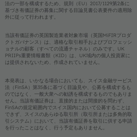
法の一部を構成するため、規則（EU）2017/1129第2条に
基づき有価証券の募集に関する目論見書公表要件の適用除
外に従って行われます。
当該有価証券の英国製造業者対象市場（英国MiFIRプロダ
クトガバナンス）は、適格な取引相手およびプロフェッシ
ョナルの顧客（すべての流通チャネル）のみです。UK
PRIIPs重要情報書類（KID）は、UK域内の個人投資家に
は提供されないため、作成されていません。
本発表は、いかなる場合においても、スイス金融サービス
法（FinSA）第35条に基づく目論見や、公募を構成するも
のではなく、一般大衆への勧誘を構成するものでもありま
せん。当該有価証券は、直接的または間接的を問わず、
FinSAの規定範囲内でスイス国内において公募することは
できず、スイスのあらゆる取引所（取引所または多角的取
引システム）において、当該有価証券を取引に供する申請
を行ったことはなく、行う予定もありません。