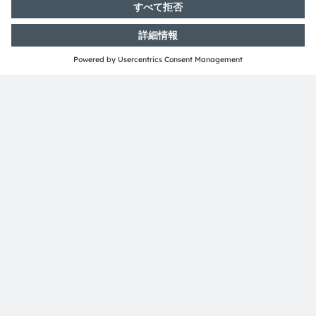
ング能力とグローバルな製造、そして最先端のイノベーシ
ョンに向けた情熱を兼ね備えています。照明、ビジュアラ
イゼーション、センシングの境界を押し広げることに対す
るコミットメントは、自動車、産業、医療、コンシューマ
ー業界に変革と進化をもたらしています。
「光の力を感じよう」―当社の成功は、光が持つ可能性に
対する深い理解と、エミッタとセンサの差別化されたポー
トフォリオを基盤としています。世界で約19,700人の従業
員が、デジタル化、スマートリビング、持続可能性といっ
た社会のメガトレンドに沿った先駆的なイノベーションに
注力しています。これは、13,000件を超える特許の取
得・出願に反映されています。 オーストリアのプレムシ
ュテッテン／グラーツに本社を置き、ドイツ・ミュンヘン
に共同の本社を設置しています。当グループは2024年に
34億ユーロの収益を達成しており、ams-OSRAM AGは、
スイス証券取引所に上場しています（ISIN：
AT0000A3EPA4）。